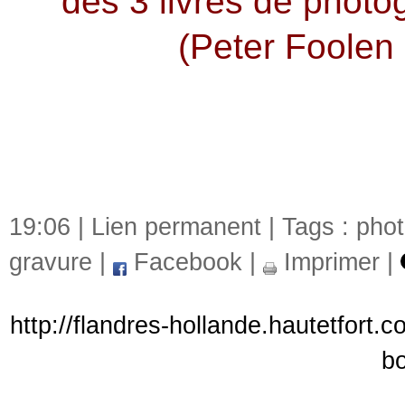
des 3 livres de phot
(Peter Foolen 
19:06 |
Lien permanent
| Tags :
phot
gravure
|
Facebook
|
Imprimer
|
http://flandres-hollande.hautetfort
bo