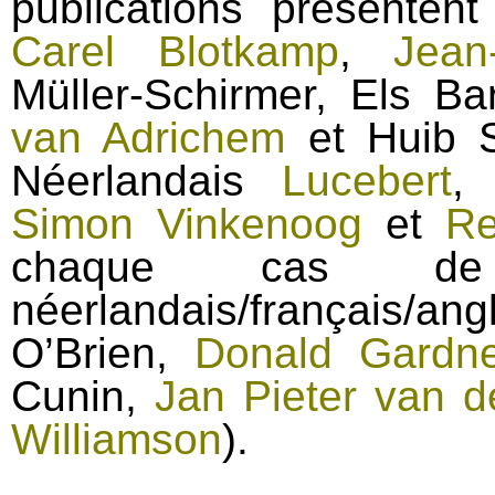
publications présentent
Carel Blotkamp
,
Jean
Müller-Schirmer, Els Ba
van Adrichem
et Huib 
Néerlandais
Lucebert
Simon Vinkenoog
et
Re
chaque cas de p
néerlandais/français/an
O’Brien,
Donald Gardne
Cunin,
Jan Pieter van d
Williamson
).