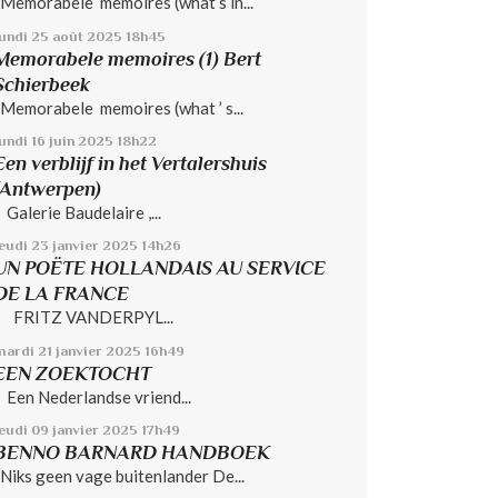
Memorabele memoires (what’s in...
lundi 25
août 2025
18h45
Memorabele memoires (1) Bert
Schierbeek
Memorabele memoires (what ’ s...
undi 16
juin 2025
18h22
Een verblijf in het Vertalershuis
(Antwerpen)
Galerie Baudelaire ,...
jeudi 23
janvier 2025
14h26
UN POËTE HOLLANDAIS AU SERVICE
DE LA FRANCE
FRITZ VANDERPYL...
mardi 21
janvier 2025
16h49
EEN ZOEKTOCHT
Een Nederlandse vriend...
jeudi 09
janvier 2025
17h49
BENNO BARNARD HANDBOEK
Niks geen vage buitenlander De...