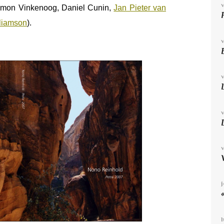
imon Vinkenoog, Daniel Cunin,
Jan Pieter van
lliamson
).