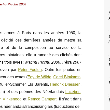
achu Picchu 2006
l
res armes à Paris dans les années 1950, la
décidé ces dernières années de mettre sa
ure et de la composition au service de la
es lointaines, elle a ramené des clichés dont
 trois livres :
Machu Picchu 2006
,
Pétra 2007
hoven par
Peter Foolen
. Outre les photos en
ent des textes (
Edy de Wilde
,
Carel Blotkamp
,
Müller-Schirmer, Els Barents,
Hendrik Driessen
,
n) et des poèmes des Néerlandais
Lucebert
,
n Vinkenoog
et
Remco Campert
. Il s’agit dans
s néerlandais/français/anglais (traductions de :