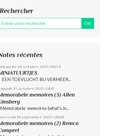
Rechercher
Notes récentes
dimanche 26
octobre 2025
16h34
MINIATUURTJES
EEN TOEVLUCHT BIJ VERMEER...
samedi 25
octobre 2025
12h11
Memorabele memoires (3) Allen
Ginsberg
Memorabele memoires (what’s in...
mercredi 10
septembre 2025
12h08
Memorabele memoires (2) Remco
Campert