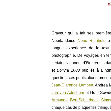
M
Graveur qui a fait ses premiè
Néerlandaise
Nono Reinhold
a 
longue expérience de la text
photographie. De voyages en terr
certains viennent d’être réunis dans
et
Bolivia 2008
publiés à Eind
question, ces publications présent
Jean-Clarence Lambert
, Andrea 
Jan van Adrichem
et Huib Sowde
Armando
,
Bert Schierbeek
,
Simo
chaque cas de plaquettes trilingue