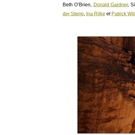
Beth O’Brien,
Donald Gardner
, S
der Sterre
,
Ina Rilke
et
Patrick Wi