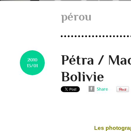
pérou
Pétra / Ma
2010
13/01
Bolivie
Share
Les photogra