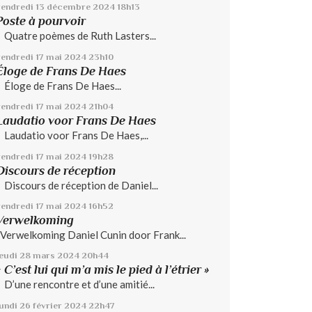
vendredi 13
décembre 2024
18h13
Poste à pourvoir
Quatre poèmes de Ruth Lasters...
vendredi 17
mai 2024
23h10
Éloge de Frans De Haes
Éloge de Frans De Haes...
vendredi 17
mai 2024
21h04
Laudatio voor Frans De Haes
Laudatio voor Frans De Haes,...
vendredi 17
mai 2024
19h28
Discours de réception
Discours de réception de Daniel...
vendredi 17
mai 2024
16h52
Verwelkoming
Verwelkoming Daniel Cunin door Frank...
jeudi 28
mars 2024
20h44
« C’est lui qui m’a mis le pied à l’étrier »
D’une rencontre et d’une amitié...
lundi 26
février 2024
22h47