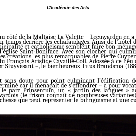
L'Académie des Arts
u côté de la Maltaise La Valette – Leeuwarden en a p
 temps derrière les échafaudages. Ainsi de l’hôtel de
nicipalité et catholicisme semblent faire bon mén
l’église Saint-Boniface. Avec son clocher qui culmi
 des créations les plus remarquables de Pierre Cuype
 Français Aristide Cavaillé-Coll. Adossée à ce lieu 
er Stuyvesant –, le bienheureux Titus Brandsma (188
t sans doute pour point culminant l’édification d
terminé car il menaçait de s’effondrer – a pour vocat
le parc Prinsentuin, un « jardin des langues » ac
uwardois (le frison connaît de nombreuses variantes
richesse que peut représenter le bilinguisme et une c