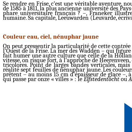
Se rendre en Frise, c’est une véritable aventure, no
de 1585 à 1811, la plus ancienne université des Pa
phare universitaire français ? –, Franeker illustr
humaine. Sa capitale, Leeuwarden (Leuvarde, écriva
Couleur eau, ciel, nénuphar jaune
On peut pressentir la particularité de cette contré
l’Ouest de la Frise. La mer des Wadden – qui figure
fait humer une autre culture que celle de la Holland
vitesse, on risque fort, à l’approche de Heerenveen
tricolores. Point de larges bandes verticales, mais
réalité sept feuilles de nénuphar jaune. Les couleur
prêtent – au moins 15 cm d’épaisseur de glace –, 
qui passe par onze « villes » : le
Elfstedentocht
ou
A