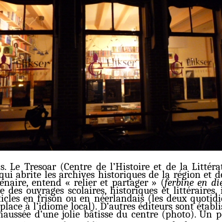
s. Le Tresoar (Centre de l’Histoire et de la Littér
i abrite les archives historiques de la région et des
naire, entend « relier et partager » (
ferbine en di
 des ouvrages scolaires, historiques et littéraires,
ticles en frison ou en néerlandais (les deux quotid
lace à l’idiome local). D’autres éditeurs sont établi
-chaussée d’une jolie bâtisse du centre (photo). Un