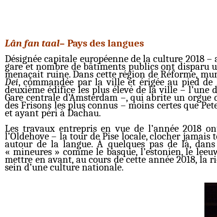
Lân fan taal
– Pays des langues
Désignée capitale européenne de la culture 2018 – a
gare et nombre de bâtiments publics ont disparu un
menaçait ruine. Dans cette région de Réforme, mu
Dei
, commandée par la ville et érigée au pied de 
deuxième édifice les plus élevé de la ville – l’une
Gare centrale d’Amsterdam –, qui abrite un orgue du
des Frisons les plus connus – moins certes que Pet
et ayant péri à Dachau.
Les travaux entrepris en vue de l’année 2018 on
l’Oldehove – la tour de Pise locale, clocher jamais 
autour de la langue. À quelques pas de là, dans 
« mineures » comme le basque, l’estonien, le lee
mettre en avant, au cours de cette année 2018, la 
sein d’une culture nationale.