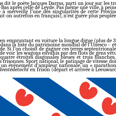
us dit le poète Jacques Darras, parti un jour sur les 
ys-Bas après celle de Leyde. Pas même une ville, à pe
e à merveille l’une des singularités de cette Provin
it-on autrefois en français), n’est guère plus peupl
e en empruntant en voiture la longue digue (plus de 3
 dans la liste du patrimoine mondial de l’Unesco – et 
e. Si l’on choisit de gagner ces terres septentrionale
, de voir les wagons envahis par des flots de gens vêt
 quatre étroites diagonales bleues et trois blanches
s frisonnes. Sport national, le patinage de vitesse don
à un événement d’ampleur nationale, un « marathon » 
lvestêdetocht
en frison (départ et arrivée à Leeuwar