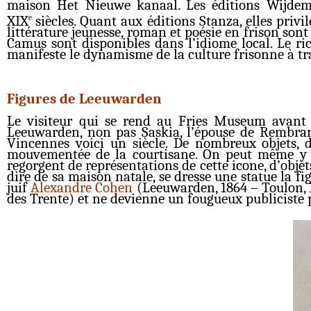
maison Het Nieuwe kanaal. Les éditions Wijde
XIX
siècles. Quant aux éditions Stanza, elles priv
e
littérature jeunesse, roman et poésie en frison son
Camus sont disponibles dans l’idiome local. Le ric
manifeste le dynamisme de la culture frisonne à tra
Figures de Leeuwarden
Le visiteur qui se rend au Fries Museum avant l
Leeuwarden, non pas Saskia, l’épouse de Rembran
Vincennes voici un siècle. De nombreux objets, d
mouvementée de la courtisane. On peut même y adm
regorgent de représentations de cette icone, d’objet
dire de sa maison natale, se dresse une statue la fig
juif
Alexandre Cohen
(Leeuwarden, 1864 – Toulon, 1
des Trente) et ne devienne un fougueux publiciste