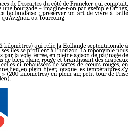
traces de Descartes du côté de Franeker qui comptait,
ine une bourgade – imagine-t-on par exemple Orthez,
ce hollandaise : préserver un art de vivre à taille
ée qu’Avignon ou Tourcoing.
2 kilomètres) qui relie la Hollande septentrionale à
ses îles se profilent à l’horizon. La toponymie nous
s par la voie ferrée, en pleine saison de patinage de
us de bleu, blanc, rouge et brandissant des drapeaux
, celles-ci rehaussées de sortes de cœurs rouges, en
ne lieu, en plein hiver, lorsque les températures s’y
(200 kilomètres) en plein air, petit tour de Frise
den).