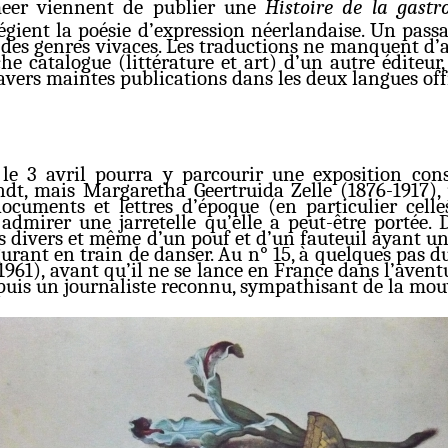
meer viennent de publier une
Histoire de la gastr
ilégient la poésie d’expression néerlandaise. Un pas
t des genres vivaces. Les traductions ne manquent d’a
he catalogue (littérature et art) d’un autre éditeu
vers maintes publications dans les deux langues offi
e 3 avril pourra y parcourir une exposition consa
dt, mais Margaretha Geertruida Zelle (1876-1917), 
ocuments et lettres d’époque (en particulier celles
irer une jarretelle qu’elle a peut-être portée. Da
s divers et même d’un pouf et d’un fauteuil ayant un 
urant en train de danser. Au n° 15, à quelques pas du 
961), avant qu’il ne se lance en France dans l’avent
 puis un journaliste reconnu, sympathisant de la m