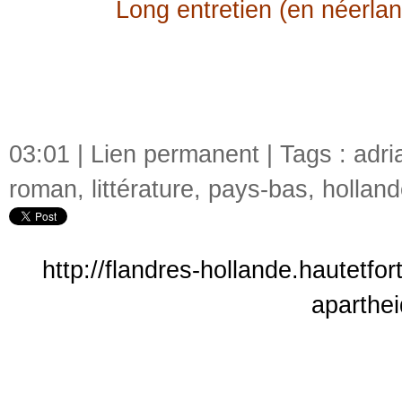
Long entretien (en néerlan
03:01 |
Lien permanent
| Tags :
adri
roman
,
littérature
,
pays-bas
,
hollan
http://flandres-hollande.hautetfo
aparthe