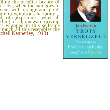
ling the peculiar beauty of
ber eve, when the sun goes to
avens with orange and gold,
unite in wondrous harmony –
ls of cobalt blue – when all
attling of a homeward driving
ms wrapped in this selfsame
 much all this resembles the
tchell Kennerley, 1913)