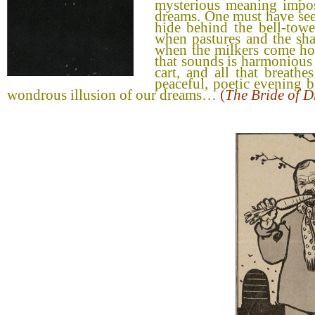
mysterious meaning imposs
dreams. One must have seen
hide behind the bell-towe
when pastures and the sha
when the milkers come home
that sounds is harmonious 
cart, and all that breath
peaceful, poetic evening b
wondrous illusion of our dreams…
(
The Bride of 