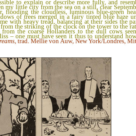
ible to explain or describe more fully, and resemb
 my little city from the sea on a still, clear Septem
r, flooding the cloudless, luminous blue-green he
dows of trees merged in a fairy tinted blue haze 
 with heavy tread, balancing at their sides the pai
from the striking of the clock on the tower to the r
es from the coarse Hollanders to the dull cows see
liss – one must have seen it thus to understand how
Dreams
, trad. Mellie von Auw, New York/Londres, Mi