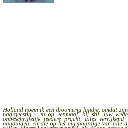
Holland noem ik een droomerig landje, omdat zijn
naargeestig - en op eenmaal, bij stil, luw wede
onbeschrijfelijk teedere pracht, alles verrijke
aanduiden, en die op het eigenaardige van alle d