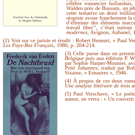
célèbre romancier hollandais,
Walden près de Bussum, un
ph
cette tentative un demi million
utopiste avoue franchement la ca
d’éliminer des éléments inacc
travail libre’’, c’était surto
modernes
, Avignon, Aubanel, 1
(2) Voir sur ce juriste et érudit : Robert Hennart, « Paul 
Les Pays-Bas Français
, 1980, p. 204-214.
(3) Celle parue dans un premie
Belgique
puis aux éditions P. W
par Sophie Harper-Mounier, ava
Petit Johannes
, traduit par Ro
Sixaine, « Estuaires », 1946.
(4) À propos de ces deux roma
Une analyse littéraire de trois
(5) Paul Verschave, « Le poèt
auteur, on verra : « Un converti