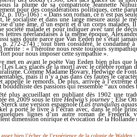
Sous la plume de sa compatriote
Jeannette Nijhui
lement pour des considérations politiques, cette paru
2, p. 105-106) : « Dans son roman, ce n’est pas seulem
t, le socialiste et dans une large mesure aussi le mé
ose d’une âme, d’un esprit et d’un corps malades. Il f
ne société malade et pour indiquer avec tant de décis
es lettres néerlandaises à la même époque,
Alexandr
ussi sans doute parce que Van Eeden ne s’était jamais 
1, p. 272-274) ; tout bien considéré, le condamné à
d mérite : « l’héroïne nous reste toujours sympathiq
effort pour nous imposer cette sympathie ».
ave met en avant le poète
Van Eeden
bien plus que le
ge [Les Lacs glacés de la mort] avec le célèbre roman 
uralisme. Comme Madame Bovary, Hedwige de Fontay
entables, mais il n’y a pas dans ces fautes le caractèr
 appelle le remords. De plus, arrivée à l’extrême d
bouddhiste des passions qui ressemble ‘‘aux ondes f
é plus accueillant en publiant dès 1902 une trad
itée en 2009 sous le titre
Hedwig’s journey
; Else Ott
 Sterck
une version espagnole (
Las tranquilas aguas
kel
a porté le livre à l’écran avec, dans le rôle pri
 quelques lignes d’un autre roman de Frederik 
ent dimension onirique et évocation de la Hollande r
e assez bien l’échec de l’expérience de la colonie de Walden 