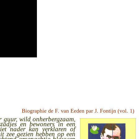
Biographie de F. van Eeden par J. Fontijn (vol. 1)
er guur, wild onherbergzaam,
 stadjes en bewoners in een
niet nader kan verklaren of
it zee gezien hebben op een