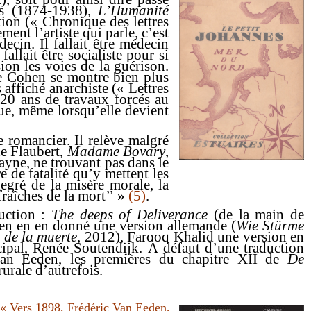
s
(1874-1938),
L’Humanité
tion (« Chronique des lettres
ent l’artiste qui parle, c’est
decin. Il fallait être médecin
allait être socialiste pour si
ion les voies de la guérison.
e Cohen
se montre bien plus
affiché anarchiste (« Lettres
 20 ans de travaux forcés au
ue, même lorsqu’elle devient
 romancier. Il relève malgré
de Flaubert,
Madame Bovary
,
ne, ne trouvant pas dans le
e de fatalité qu’y mettent les
egré de la misère morale, la
raîches de la mort’’ »
(5)
.
uction :
The deeps of Deliverance
(de la main de
en en en donné une version allemande (
Wie Stürme
 de la muerte
, 2012), Farooq Khalid une version en
ncipal, Renée Soutendijk. À défaut d’une traduction
van Eeden, les premières du chapitre XII de
De
urale d’autrefois.
: « Vers 1898, Frédéric Van Eeden,