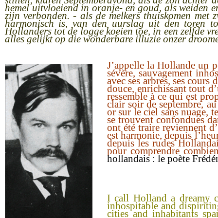
stillen, klaren Septemberavond, als de zon achter 
hemel uitvloeiend in oranje- en goud, als weiden
zijn verbonden. - als de melkers thuiskomen met z
harmonisch is, van den uurslag uit den toren to
Hollanders tot de logge koeien toe, in een zelfde vr
alles gelijkt op die wonderbare illuzie onzer droo
J’appelle la Hollande un pe
sévère, sauvagement inhospi
avec ses arbres, ses cours 
douce, enrichissant tout d’
ressemble à ce qui est prop
clair soir de septembre, au
or sur le ciel sans nuage, 
se trouvent confondues da
ont été traire reviennent 
est harmonie, depuis l’heur
depuis les rudes Hollandai
pour comprendre combien 
hollandais : le poète Fréd
I call Holland a dreamy c
inhospitable and dispiritin
cities and inhabitants sp