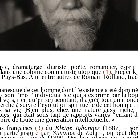
pie
, dramaturge, diariste, poète, romancier, esprit
ne dans une colonie communiste utopique
(1)
,
Frederik
es Pays-Bas. Ami entre autres de
Romain Rolland
, tra
nesque de cet homme dont l’existence a été dominée
urs son ‘‘moi’’ individualiste qui s’exprime par la b
divers, rien qu’en se racontant, il a créé tout un mond
erche à suivre l’évolution spirituelle de cet homme : 
 sa vie. Bien plus, chez une nature aussi riche, 
les, qui était sous tant de rapports variés ‘‘enfant d
toire de toute une génération intellectuelle. »
ons françaises
(3)
du
Kleine Johannes
(1887) – sort
 partie inspiré par
Simplice
de Zola –, on peut dép
 meren des doods
(1900, Des lacs glacés de la mort)