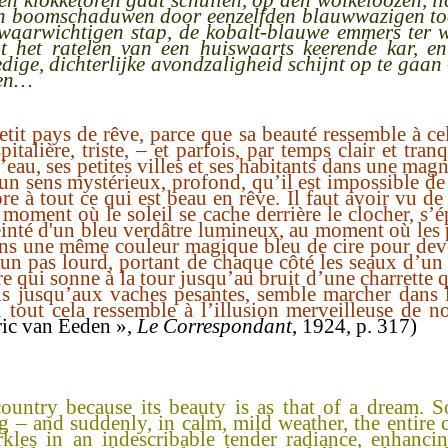
den klokketoren gaat schuilen, op den wolkeloozen, 
 en boomschaduwen door eenzelfden blauwwazigen too
waarwichtigen stap, de kobalt-blauwe emmers ter we
t het ratelen van een huiswaarts keerende kar, en
edige, dichterlijke avondzaligheid schijnt op te gaan
men…
tit pays de rêve, parce que sa beauté ressemble à cel
talière, triste, – et parfois, par temps clair et tranq
d’eau, ses petites villes et ses habitants dans une mag
un sens mystérieux, profond, qu’il est impossible de 
re à tout ce qui est beau en rêve. Il faut avoir vu de
 moment où le soleil se cache derrière le clocher, s’
teinté d'un bleu verdâtre lumineux, au moment où les 
ns une même couleur magique bleu de cire pour dev
d’un pas lourd, portant de chaque côté les seaux d’un
e qui sonne à la tour jusqu’au bruit d’une charrette q
s jusqu’aux vaches pesantes, semble marcher dans la
tout cela ressemble à l’illusion merveilleuse de 
éric van Eeden »,
Le Correspondant
, 1924, p. 317)
ountry because its beauty is as that of a dream. S
g – and suddenly, in calm, mild weather, the entire c
arkles in an indescribable tender radiance, enhanc