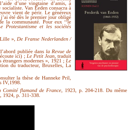
 l’aide d’une vingtaine d’amis, à
pe socialiste. Van Eeden consacra à
’œuvre vient de périr. Le généreux
 j’ai été dès le premier jour obligé
 de la communauté. Pour eux ‘‘le
Le Protestantisme et les sociétés
Lille »,
De Franse Nederlanden /
 d’abord publiée dans
la Revue de
écoute ici
) ;
Le Petit Jean
, traduit
s étrangers modernes », 1921 ;
Le
ction du traducteur, Bruxelles, La
nsulter la thèse de Hanneke Pril,
is IV,1998.
du Comité flamand de France
, 1923, p. 204-218. Du même
t
, 1924, p. 311-338.