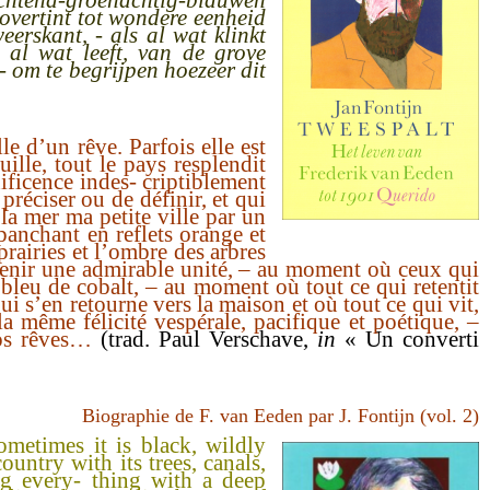
lichtend-groenachtig-blauwen
vertint tot wondere eenheid
erskant, - als al wat klinkt
 al wat leeft, van de grove
 - om te begrijpen hoezeer dit
le d’un rêve. Parfois elle est
uille, tout le pays resplendit
nificence indes- criptiblement
préciser ou de définir, et qui
 la mer ma petite ville par un
épanchant en reflets orange et
prairies et l’ombre des arbres
enir une admirable unité, – au moment où ceux qui
 bleu de cobalt, – au moment où tout ce qui retentit
ui s’en retourne vers la maison et où tout ce qui vit,
 même félicité vespérale, pacifique et poétique, –
nos rêves…
(trad. Paul Verschave,
in
« Un converti
Biographie de F. van Eeden par J. Fontijn (vol. 2)
ometimes it is black, wildly
ountry with its trees, canals,
ing every- thing with a deep