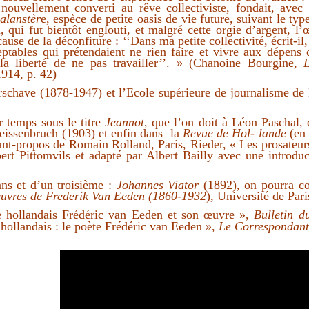
 nouvellement converti au rêve collectiviste, fondait, avec
alanstèr
e, espèce de petite oasis de vie future, suivant le ty
, qui fut bientôt englouti, et malgré cette orgie d’argent, l
use de la déconfiture : ‘‘Dans ma petite collectivité, écrit-il,
eptables qui prétendaient ne rien faire et vivre aux dépens
ut la liberté de ne pas travailler’’. » (Chanoine Bourgine,
914, p. 42)
Verschave (1878-1947) et l’Ecole supérieure de journalisme de 
r temps sous le titre
Jeannot
, que l’on doit à Léon Paschal,
eissenbruch (1903) et enfin dans
la
Revue de Hol- lande
(
en 
nt-propos de Romain Rolland, Paris, Rieder, « Les prosateur
bert Pittomvils et adapté par Albert Bailly avec une introdu
ns et d’un troisième :
Johannes Viator
(1892), on pourra co
 œuvres de Frederik Van Eeden (1860-1932
), Université de Par
e hollandais Frédéric van Eeden et son œuvre »,
Bulletin 
 hollandais : le poète Frédéric van Eeden »,
Le Correspondan