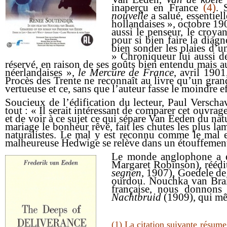
inaperçu en France
(4)
. 
nouvelle
a salué, essentiel
hollandaises », octobre 190
aussi le penseur, le croyan
pour si bien faire la diagn
bien sonder les plaies d’u
» Chroniqueur lui aussi d
réservé, en raison de ses goûts bien entendu mais a
néerlandaises »,
le Mercure de France
, avril 190
Procès des Trente ne reconnaît au livre qu’un gran
vertueuse et ce, sans que l’auteur fasse le moindre 
Soucieux de l’édification du lecteur, Paul Versch
tout : « Il serait intéressant de comparer cet ouvra
et de voir à ce sujet ce qui sépare
Van Eeden
du nat
mariage le bonheur rêvé, fait les chutes les plus lam
naturalistes. Le mal y est reconnu comme le mal et
malheureuse Hedwige se relève dans un étouffement 
Le monde anglophone a ét
Margaret Robinson
), rééd
segnen
, 1907),
Goedele de
ourdou.
Nouchka van Bra
française, nous donnons
Nachtbruid
(1909), qui mêl
(1) La citation suivante résum