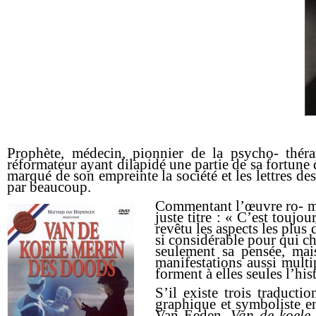
Prophète, médecin,
pionnier
de la psycho- théra
réformateur ayant dilapidé une partie de sa fortu
marqué de son empreinte la société et les lettres d
par beaucoup.
Commentant l’œuvre ro- ma
juste titre : « C’est toujo
revêtu les aspects les plus 
si considérable pour qui ch
seulement sa pensée, mais
manifestations aussi multip
forment à elles seules l’his
S’il existe trois traducti
graphique et symboliste en
Van Eeden,
Van de koele