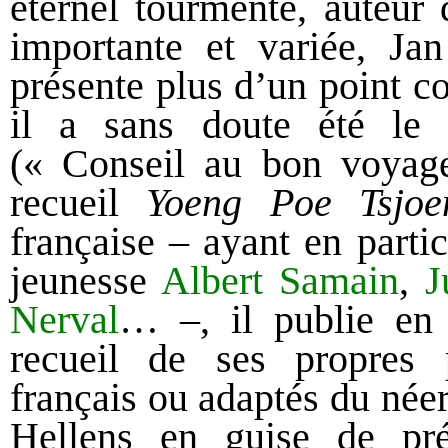
éternel tourmenté, auteur
importante et variée, Ja
présente plus d’un point
il a sans doute été le
(« Conseil au bon voyage
recueil
Yoeng Poe Tsjoe
française – ayant en parti
jeunesse
Albert Samain
,
J
Nerval
… –, il publie e
recueil de ses propres 
français ou adaptés du néer
Hellens en guise de pr