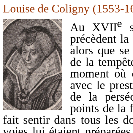
Louise de Coligny (1553-1
e
Au XVII
s
précèdent la
alors que se
de la tempêt
moment où de
avec le pres
de la persé
points de la 
fait sentir dans tous les d
voies lui étaient préparée