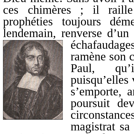
ces chimères ; il raill
prophéties toujours dém
lendemain, renverse d’un
échafaudages
ramène son co
Paul,
qu’
puisqu’elles 
s’emporte, a
poursuit dev
circonstanc
magistrat sa