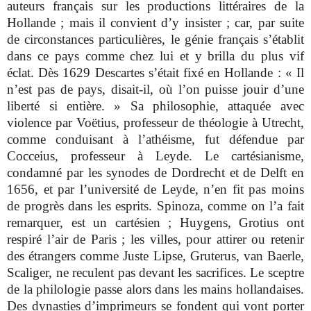
auteurs français sur les productions littéraires de la
Hollande ; mais il convient d’y insister ; car, par suite
de circonstances particulières, le génie français s’établit
dans ce pays comme chez lui et y brilla du plus vif
éclat. Dès 1629 Descartes s’était fixé en Hollande : « Il
n’est pas de pays, disait-il, où l’on puisse jouir d’une
liberté si entière. » Sa philosophie, attaquée avec
violence par Voëtius, professeur de théologie à Utrecht,
comme conduisant à l’athéisme, fut défendue par
Cocceius, professeur à Leyde. Le cartésianisme,
condamné par les synodes de Dordrecht et de Delft en
1656, et par l’université de Leyde, n’en fit pas moins
de progrès dans les esprits. Spinoza, comme on l’a fait
remarquer, est un cartésien ; Huygens, Grotius ont
respiré l’air de Paris ; les villes, pour attirer ou retenir
des étrangers comme Juste Lipse, Gruterus, van Baerle,
Scaliger, ne reculent pas devant les sacrifices. Le sceptre
de la philologie passe alors dans les mains hollandaises.
Des dynasties d’imprimeurs se fondent qui vont porter