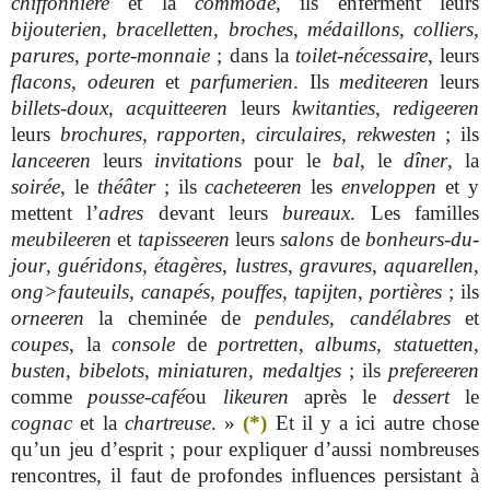
chiffonnière
et la
commode
, ils enferment leurs
bijouterien
,
bracelletten
,
broches
,
médaillons
,
colliers
,
parures
,
porte-monnaie
; dans la
toilet-nécessaire
, leurs
flacons
,
odeuren
et
parfumerien
. Ils
mediteeren
leurs
billets-doux
,
acquitteeren
leurs
kwitanties
,
redigeeren
leurs
brochures
,
rapporten
,
circulaires
,
rekwesten
; ils
lanceeren
leurs
invitation
s pour le
bal
, le
dîner
, la
soirée
, le
théâter
; ils
cacheteeren
les
enveloppen
et y
mettent l’
adres
devant leurs
bureaux
. Les familles
meubileeren
et
tapisseeren
leurs
salons
de
bonheurs-du-
jour
,
guéridons
,
étagères
,
lustres
,
gravures
,
aquarellen
,
ong>fauteuils
,
canapés
,
pouffes
,
tapijten
,
portières
; ils
orneeren
la cheminée de
pendules
,
candélabres
et
coupes
, la
console
de
portretten
,
albums
,
statuetten
,
busten
,
bibelots
,
miniaturen
,
medaltjes
; ils
prefereeren
comme
pousse-café
ou
likeuren
après le
dessert
le
cognac
et la
chartreuse
. »
(*)
Et il y a ici autre chose
qu’un jeu d’esprit ; pour expliquer d’aussi nombreuses
rencontres, il faut de profondes influences persistant à