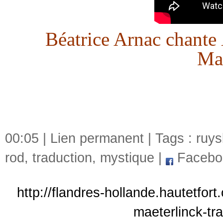
Béatrice Arnac chante
Mae
00:05 |
Lien permanent
| Tags :
ruys
rod
,
traduction
,
mystique
|
Facebo
http://flandres-hollande.hautetfor
maeterlinck-tr