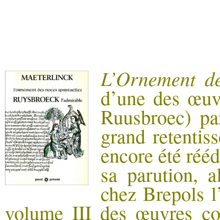
L’Ornement de
d’une des œuv
Ruusbroec) p
grand retentiss
encore été rééd
sa parution, a
chez
Brepols
l
volume III des œuvres co