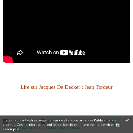
Lire sur Jacques De Decker :
Jean Tordeur
En poursuivant votre navigation sur ce site, vous acceptez l'utilisation de
LIEN PERMANENT
IMPRIMER
CATÉGORIES :
AUTEURS FLAMANDS
,
cookies. Ces derniers assurent le bon fonctionnement de nos services.
En
AUTEURS NÉERLANDAIS
,
TRADUCTIONS-TRADUCTEURS
savoir plus
.