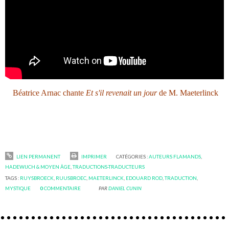
Béatrice Arnac chante
Et s'il revenait un jour
de M. Maeterlinck
LIEN PERMANENT
IMPRIMER
CATÉGORIES :
AUTEURS FLAMANDS
,
HADEWIJCH & MOYEN ÂGE
,
TRADUCTIONS-TRADUCTEURS
TAGS :
RUYSBROECK
,
RUUSBROEC
,
MAETERLINCK
,
EDOUARD ROD
,
TRADUCTION
,
MYSTIQUE
0
COMMENTAIRE
PAR
DANIEL CUNIN