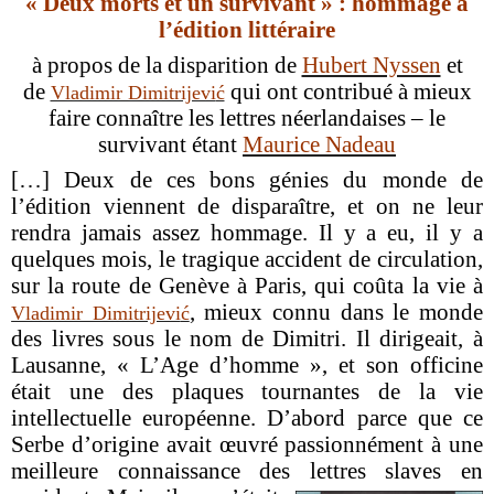
« Deux morts et un surviva
nt » :
hommage à
l’édition littéraire
à propos de la disparition de
Hubert Nyssen
et
de
qui ont contribué à mieux
Vladimir Dimitrijevi
ć
faire connaître les lettres néerlandaises – le
survivant étant
Maurice Nadeau
[…] Deux de ces bons génies du monde de
l’édition viennent de disparaître, et on ne leur
rendra jamais assez hommage. Il y a eu, il y a
quelques mois, le tragique accident de circulation,
sur la route de Genève à Paris, qui coûta la vie à
, mieux connu dans le monde
Vladimir Dimitrijevi
ć
des livres sous le nom de Dimitri. Il dirigeait, à
Lausanne, « L’Age d’homme », et son officine
était une des plaques tournantes de la vie
intellectuelle européenne. D’abord parce que ce
Serbe d’origine avait œuvré passionnément à une
meilleure connaissance des lettres slaves en