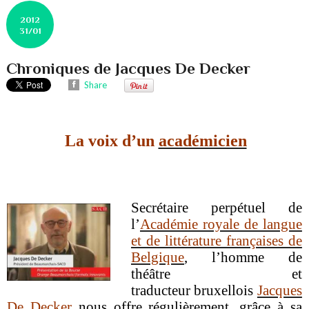
2012
31/01
Chroniques de Jacques De Decker
Share
La voix d’un
académicien
Secrétaire perpétuel de
l’
Académie royale de langue
et de littérature françaises de
Belgique
, l’homme de
théâtre et
traducteur
bruxellois
Jacques
De Decker
nous offre régulièrement, grâce à sa