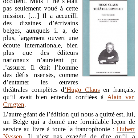
occident. Mais il ne s’était
pas seulement voué à cette
mission. […] Il a accueilli
des dizaines d’écrivains
belges, auxquels il a, de
plus, largement ouvert une
écoute internationale, bien
plus que des éditeurs
nationaux n’auraient pu
l’assurer. Il était l’homme
des défis insensés, comme
d’entamer les œuvres
théâtrales complètes d
’
Hugo Claus
en français,
qu’il avait bien entendu confiées à
Alain van
Crugten
.
L’autre géant de l’édition qui nous a quitté est, lui,
un Belge qui a donné une formidable leçon de
service au livre à toute la francophonie :
Hubert
Nyssen
. Il n’est pas exagéré de dire qu’il a