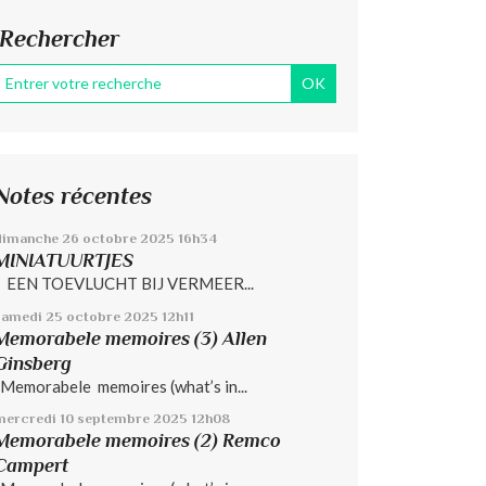
Rechercher
Notes récentes
dimanche 26
octobre 2025
16h34
MINIATUURTJES
EEN TOEVLUCHT BIJ VERMEER...
samedi 25
octobre 2025
12h11
Memorabele memoires (3) Allen
Ginsberg
Memorabele memoires (what’s in...
mercredi 10
septembre 2025
12h08
Memorabele memoires (2) Remco
Campert