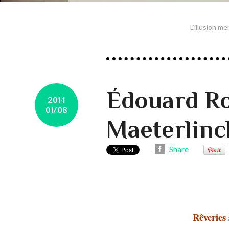
L’illusion m
Édouard Ro
2014
01/08
Maeterlinc
Share
Rêveries 