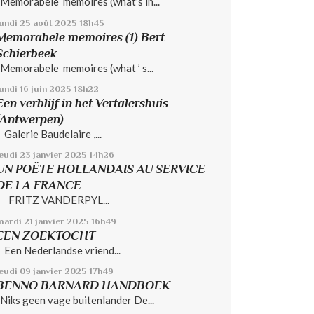
Memorabele memoires (what’s in...
lundi 25
août 2025
18h45
Memorabele memoires (1) Bert
Schierbeek
Memorabele memoires (what ’ s...
undi 16
juin 2025
18h22
Een verblijf in het Vertalershuis
(Antwerpen)
Galerie Baudelaire ,...
jeudi 23
janvier 2025
14h26
UN POËTE HOLLANDAIS AU SERVICE
DE LA FRANCE
FRITZ VANDERPYL...
mardi 21
janvier 2025
16h49
EEN ZOEKTOCHT
Een Nederlandse vriend...
jeudi 09
janvier 2025
17h49
BENNO BARNARD HANDBOEK
Niks geen vage buitenlander De...