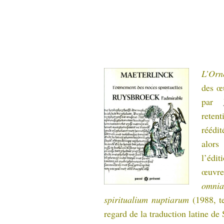
L’Orn
des œ
par
retent
réédit
alors
l’édi
œuvre
omnia
spiritualium nuptiarum
(1988, t
regard de la traduction latine de 