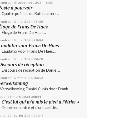
vendredi 13
décembre 2024
18h13
Poste à pourvoir
Quatre poèmes de Ruth Lasters...
vendredi 17
mai 2024
23h10
Éloge de Frans De Haes
Éloge de Frans De Haes...
vendredi 17
mai 2024
21h04
Laudatio voor Frans De Haes
Laudatio voor Frans De Haes,...
vendredi 17
mai 2024
19h28
Discours de réception
Discours de réception de Daniel...
vendredi 17
mai 2024
16h52
Verwelkoming
Verwelkoming Daniel Cunin door Frank...
jeudi 28
mars 2024
20h44
« C’est lui qui m’a mis le pied à l’étrier »
D’une rencontre et d’une amitié...
lundi 26
février 2024
22h47