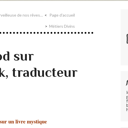
erveilleuse de nos rêves…
Page d'accueil
Métiers Divins
d sur
k, traducteur
sur un livre mystique