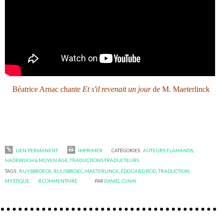
Béatrice Arnac chante
Et s'il revenait un jour
de M. Maeterlinck
LIEN PERMANENT
IMPRIMER
CATÉGORIES :
AUTEURS FLAMANDS
,
HADEWIJCH & MOYEN ÂGE
,
TRADUCTIONS-TRADUCTEURS
TAGS :
RUYSBROECK
,
RUUSBROEC
,
MAETERLINCK
,
EDOUARD ROD
,
TRADUCTION
,
MYSTIQUE
0
COMMENTAIRE
PAR
DANIEL CUNIN