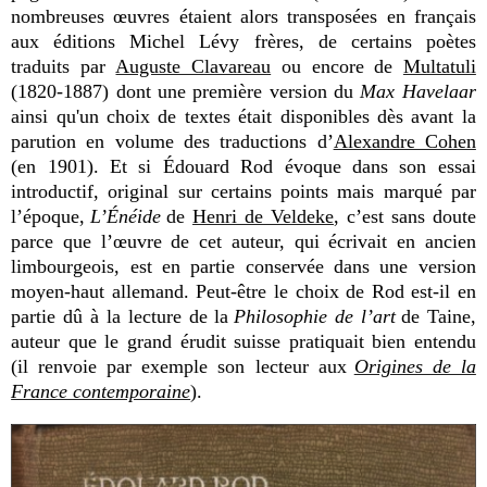
nombreuses œuvres étaient alors transposées en français
aux éditions Michel Lévy frères, de certains poètes
traduits par
Auguste Clavareau
ou encore de
Multatuli
(1820-1887) dont une première version du
Max Havelaar
ainsi qu'un choix de textes était disponibles dès avant la
parution en volume des traductions d’
Alexandre Cohen
(en 1901). Et si Édouard Rod évoque dans son essai
introductif, original sur certains points mais marqué par
l’époque,
L’Énéide
de
Henri de Veldeke
, c’est sans doute
parce que l’œuvre de cet auteur, qui écrivait en ancien
limbourgeois, est en partie conservée dans une version
moyen-haut allemand. Peut-être le choix de Rod est-il en
partie dû à la lecture de la
Philosophie de l’art
de Taine,
auteur que le grand érudit suisse pratiquait bien entendu
(il renvoie par exemple son lecteur aux
Origines de la
France contemporaine
).