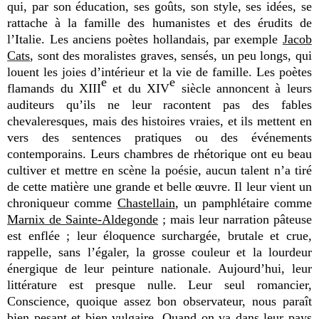
qui, par son éducation, ses goûts, son style, ses idées, se
rattache à la famille des humanistes et des érudits de
l’Italie. Les anciens poètes hollandais, par exemple
Jacob
Cats
, sont des moralistes graves, sensés, un peu longs, qui
louent les joies d’intérieur et la vie de famille. Les poètes
e
e
flamands du XIII
et du XIV
siècle annoncent à leurs
auditeurs qu’ils ne leur racontent pas des fables
chevaleresques, mais des histoires vraies, et ils mettent en
vers des sentences pratiques ou des événements
contemporains. Leurs chambres de rhétorique ont eu beau
cultiver et mettre en scène la poésie, aucun talent n’a tiré
de cette matière une grande et belle œuvre. Il leur vient un
chroniqueur comme
Chastellain
, un pamphlétaire comme
Marnix de Sainte-Aldegonde
; mais leur narration pâteuse
est enflée ; leur éloquence surchargée, brutale et crue,
rappelle, sans l’égaler, la grosse couleur et la lourdeur
énergique de leur peinture nationale. Aujourd’hui, leur
littérature est presque nulle. Leur seul romancier,
Conscience, quoique assez bon observateur, nous paraît
bien pesant et bien vulgaire. Quand on va dans leur pays