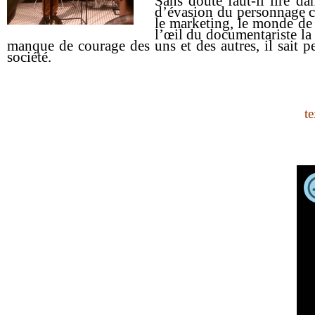
Sans doute faut-il lire da
d’évasion du personnage ce
le marketing, le monde de l
l’œil du documentariste la 
manque de courage des uns et des autres, il sait p
société.
t