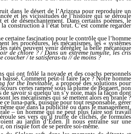
ruit dans le désert de l’Arizona pour reproduire un
ée et les vicissitudes de l’histoire qui se déroule
t et de désenchantement. Dans certains poèmes, le
la construction à l’état brut. C’est comme regarder
une certaine fascination pour le contrôle que l’homme
ment les procédures, les mécanismes, les « systèmes
es ratés peuvent venir dérégler la belle mécanique
rvoir de chlore ? / Dans un extrême tumulte, les cris
e coucher / te satisferas-tu // de moins ?
s qui ont frôlé la noyade et des coachs personnels
a baissé.
Comment peut-il faire face ? Notre homme
g for the Inevitable
, a proposé des solutions pour
discours certes ramené sous la plume de Bogaert, non
s de savoir si quelqu’un s’y noie, mais la façon dont
sont les mécanismes qui se mettent alors en branle ?
 ce luna-park, puisque pour tout responsable, gérer
De même que dans la publicité ou dans le management,
rale – un homme qui ne peut plus faire son travail
roule ses vers qu’il truffe de clichés, de formules
nvoient au jardin d’Éden. Il nous entraîne sur une
eur, on risque fort de se perdre soi-même.