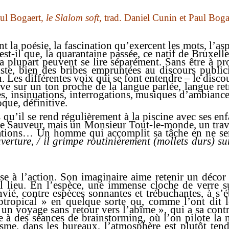
ul Bogaert,
le Slalom soft
, trad. Daniel Cunin et Paul Boga
t la poésie, la fascination qu’exercent les mots, l’asp
est-il que, la quarantaine passée, ce natif de Bruxell
 plupart peuvent se lire séparément. Sans être à pr
riste, bien des bribes empruntées au discours public
Les différentes voix qui se font entendre – le discour
rive sur un ton proche de la langue parlée, langue ret
 insinuations, interrogations, musiques d’ambiance, ri
que, définitive.
 qu’il se rend régulièrement à la piscine avec ses en
 le Sauveur, mais un Monsieur Tout-le-monde, un travail
trations… Un homme qui accomplit sa tâche en ne semb
uverture, / il grimpe routinièrement (mollets durs) su
sse à l’action. Son imaginaire aime retenir un décor
el lieu. En l’espèce, une immense cloche de verre s
nvié, contre espèces sonnantes et trébuchantes, à s’é
btropical » en quelque sorte ou, comme l’ont dit l
« un voyage sans retour vers l’abîme », qui a sa con
ipe à des séances de brainstorming, où l’on pilote la
asme, dans les bureaux, l’atmosphère est plutôt ten