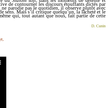
ule du
Slalom soft
, dans les moments de détente et
ive de contourner les discours étouffants dictés par
 ne parodie pas le quotidien, il observe plutôt avec
 sens. Mais s’il critique quelqu’un, la lâcheté et le
ême qui, tout autant que nous, fait partie de cette
D. Cunin
ge,