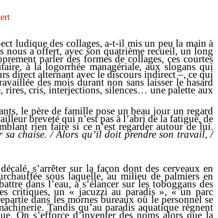
ert
ect ludique des collages, a-t-il mis un peu la main à
es nous a offert, avec son quatrième recueil, un long
oprement parler des formes de collages, ces courtes
itaire, à la logorrhée managériale, aux slogans qui
s direct alternant avec le discours indirect –, ce qui
ravaillée des mois durant non sans laisser le hasard
res, cris, interjections, silences
… une palette aux
fants, le père de famille pose un beau jour un regard
leur breveté qui n’est pas à l’abri de la fatigue, de
lant rien faire si ce n’est regarder autour de lui.
r sa chaise. / Alors qu’il doit prendre son travail, /
 décalé, s’arrêter sur la façon dont des cerveaux en
urchauffée sous laquelle, au milieu de palmiers en
battre dans l’eau, à s’élancer sur les toboggans des
es critiques, un « jacuzzi au paradis », « un parc
trepartie dans les mornes bureaux où le personnel se
 machinerie.
Tandis qu’au paradis aquatique règnent
due. On s’efforce d’inventer des noms alors que la