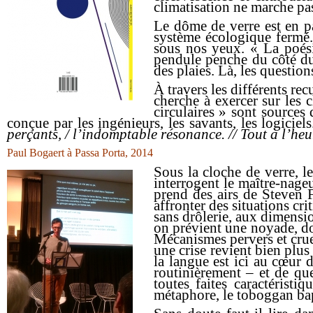
climatisation ne marche pa
Le dôme de verre est en pa
système écologique fermé. 
sous nos yeux. « La poési
pendule penche du côté du 
des plaies. Là, les questio
À travers les différents re
cherche à exercer sur les 
circulaires » sont sources
conçue par les ingénieurs, les savants, les logiciel
perçants, / l’indomptable résonance. // Tout à l’heure
Paul Bogaert à Passa Porta, 2014
Sous la cloche de verre, le
interrogent le maître-nageu
prend des airs de
Steven F
affronter des situations c
sans drôlerie, aux dimensio
on prévient une noyade, don
Mécanismes pervers et crue
une crise revient bien plu
la langue est ici au cœur 
routinièrement – et de que
toutes faites caractérist
métaphore, le toboggan
b
a