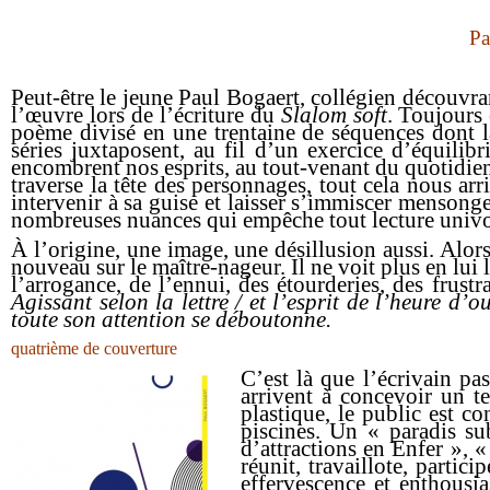
Pa
Peut-être le jeune Paul Bogaert, collégien découvran
l’œuvre lors de l’écriture du
Slalom soft
. Toujours 
poème divisé en une trentaine de séquences dont la
séries juxtaposent, au fil d’un exercice d’équilib
encombrent nos esprits, au tout-venant du quotidien. 
traverse la tête des personnages, tout cela nous ar
intervenir à sa guise et laisser s’immiscer
mensonges,
nombreuses nuances qui empêche tout lecture univo
À l’origine, une image, une désillusion aussi. Alors
nouveau sur le maître-nageur. Il ne voit plus en lui
l’arrogance, de l’ennui, des étourderies, des frus
Agissant selon la lettre / et l’esprit de l’heure d’o
toute son attention se déboutonne.
quatrième de couverture
C’est là que l’écrivain pa
arrivent à concevoir un t
plastique, le public est co
piscines. Un « paradis su
d’attractions en Enfer », 
réunit, travaillote, partic
effervescence et enthousi