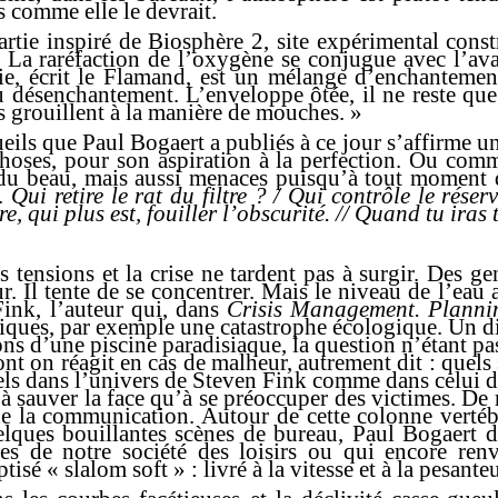
s comme elle le devrait.
rtie inspiré de Biosphère 2, site expérimental const
La raréfaction de l’oxygène se conjugue avec l’avanc
e, écrit le Flamand, est un mélange d’enchantemen
désenchantement. L’enveloppe ôtée, il ne reste que 
ns grouillent à la manière de mouches. »
cueils que Paul Bogaert a publiés à ce jour s’affirme 
choses, pour son aspiration à la perfection. Ou com
 du beau, mais aussi menaces puisqu’à tout moment d
s.
Qui retire le rat du filtre ? / Qui contrôle le rése
, qui plus est, fouiller l’obscurité. // Quand tu iras t
s tensions et la crise ne tardent pas à surgir.
Des gen
r. Il tente de se concentrer. Mais le niveau de l’eau 
ink, l’auteur qui, dans
Crisis Management. Plannin
ritiques, par exemple une catastrophe écologique. Un 
ns d’une piscine paradisiaque, la question n’étant pa
t on réagit en cas de malheur, autrement dit : quels 
ls dans l’univers de Steven Fink comme dans celui de
s à sauver la face qu’à se préoccuper des victimes. 
de la communication. Autour de cette colonne vertéb
lques bouillantes scènes de bureau, Paul Bogaert dé
iques de notre société des loisirs ou qui encore re
ptisé « slalom soft » : livré à la vitesse et à la pesant