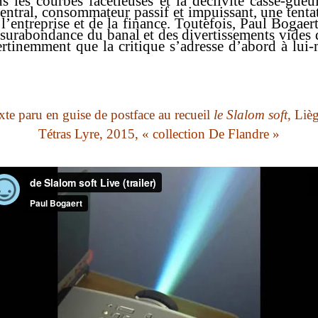
ns les courbes facétieuses et la déclivité casse-gue
ntral, consommateur passif et impuissant, une tentat
’entreprise et de la finance. Toutefois, Paul Bogaert
surabondance du banal et des divertissements vides de
ertinemment que la critique s’adresse d’abord à lui-m
exte paru en guise de postface au recueil
le Slalom soft
, Liè
Tétras Lyre
, 2015, « collection De Flandre »