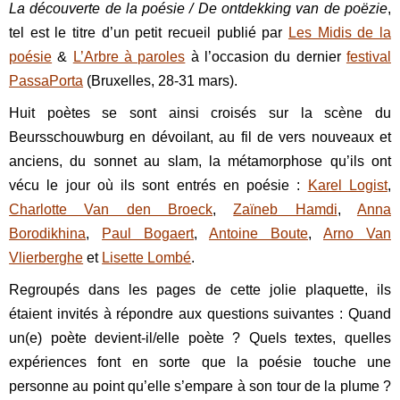
La découverte de la poésie / De ontdekking van de poëzie
,
tel est le titre d’un petit recueil publié par
Les Midis de la
poésie
&
L’Arbre à paroles
à l’occasion du dernier
festival
PassaPorta
(Bruxelles, 28-31 mars).
Huit poètes se sont ainsi croisés sur la scène du
Beursschouwburg en dévoilant, au fil de vers nouveaux et
anciens, du sonnet au slam, la métamorphose qu’ils ont
vécu le jour où ils sont entrés en poésie :
Karel Logist
,
Charlotte Van den Broeck
,
Zaïneb Hamdi
,
Anna
Borodikhina
,
Paul Bogaert
,
Antoine Boute
,
Arno Van
Vlierberghe
et
Lisette Lombé
.
Regroupés dans les pages de cette jolie plaquette, ils
étaient invités à répondre aux questions suivantes : Quand
un(e) poète devient-il/elle poète ? Quels textes, quelles
expériences font en sorte que la poésie touche une
personne au point qu’elle s’empare à son tour de la plume ?