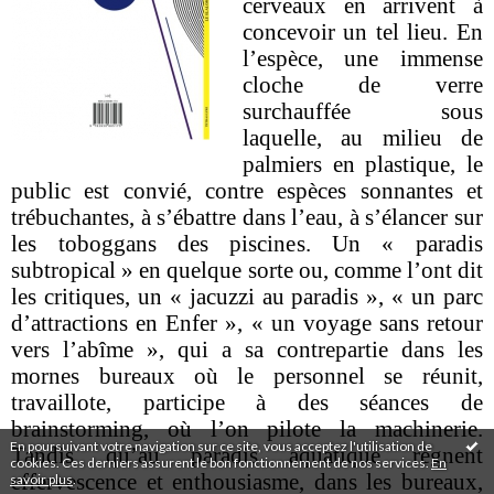
cerveaux en arrivent à
concevoir un tel lieu. En
l’espèce, une immense
cloche de verre
surchauffée sous
laquelle, au milieu de
palmiers en plastique, le
public est convié, contre espèces sonnantes et
trébuchantes, à s’ébattre dans l’eau, à s’élancer sur
les toboggans des piscines. Un « paradis
subtropical » en quelque sorte ou, comme l’ont dit
les critiques, un « jacuzzi au paradis », « un parc
d’attractions en Enfer », « un voyage sans retour
vers l’abîme », qui a sa contrepartie dans les
mornes bureaux où le personnel se réunit,
travaillote, participe à des séances de
brainstorming, où l’on pilote la machinerie.
En poursuivant votre navigation sur ce site, vous acceptez l'utilisation de
Tandis qu’au paradis aquatique règnent
cookies. Ces derniers assurent le bon fonctionnement de nos services.
En
effervescence et enthousiasme, dans les bureaux,
savoir plus
.