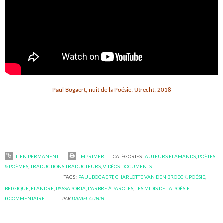
Paul Bogaert, nuit de la Poésie, Utrecht, 2018
LIEN PERMANENT
IMPRIMER
CATÉGORIES :
AUTEURS FLAMANDS
,
POÈTES
& POÈMES
,
TRADUCTIONS-TRADUCTEURS
,
VIDÉOS-DOCUMENTS
TAGS :
PAUL BOGAERT
,
CHARLOTTE VAN DEN BROECK
,
POÉSIE
,
BELGIQUE
,
FLANDRE
,
PASSAPORTA
,
L'ARBRE À PAROLES
,
LES MIDIS DE LA POÉSIE
0
COMMENTAIRE
PAR
DANIEL CUNIN