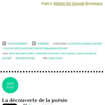
Foto’s:
Willem De Geyndt
@widegey
LIEN PERMANENT
IMPRIMER
CATÉGORIES :
AUTEURS FLAMANDS
,
INVITÉS
/ GASTEN
,
POÈTES & POÈMES
,
TRADUCTIONS-TRADUCTEURS
TAGS :
PAUL BOGAERT
,
TUBIZE
,
POMPIERS
,
ARCHITECTURE
,
DANIEL CUNIN
,
WILLEM DE
GEYNDT
0
COMMENTAIRE
PAR
DANIEL CUNIN
2019
11/07
La découverte de la poésie