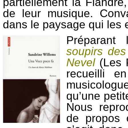
partiellement la Flandre
de leur musique. Conva
dans le paysage qui les e
Préparant
soupirs des
Nevel
(Les P
recueilli 
musicologu
qu’une petit
Nous repro
de propos e