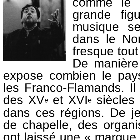
comme le t
grande fig
musique se
dans le Nor
fresque tout
De manière 
expose combien le pay
les Franco-Flamands. Il 
des XV
et XVI
siècles 
e
e
dans ces régions. De j
de chapelle, des organi
ont laissé une « marque i