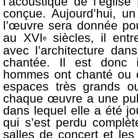
l’acoustique de l’églis
conçue. Aujourd’hui, u
l’œuvre sera donnée pou
au XVI
siècles, il entr
e
avec l’architecture dans
chantée. Il est donc 
hommes ont chanté ou 
espaces très grands o
chaque œuvre a une puls
dans lequel elle a été j
qui s’est perdu complè
salles de concert et le