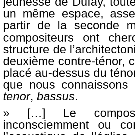
jeunesse de Dufay, tout
un même espace, assez r
partir de la seconde 
compositeurs ont cher
structure de l’architecto
deuxième contre‐ténor, c
placé au‐dessus du ténor,
que nous connaissons 
tenor
,
bassus
.
» […] Le composit
inconsciemment ou co