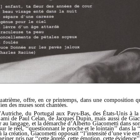
quatrième, offre, en ce printemps, dans une composition q
 bien des muses sont chantées.
’Autriche, du Portugal aux Pays-Bas, des États-Unis à la 
mi de Paul Celan, de Jacques Dupin, mais aussi de Giacomet
er au langage, et la démarche d’Alberto Giacometti dans son 
ur le réel, ‘‘questionnant le proche et le lointain’’ dans la
à la création, Giacometti opposait ‘‘l’intensité d’une vie ent
ner pris par ‘‘cette âpreté, cette émotion, cette évidence’’ 