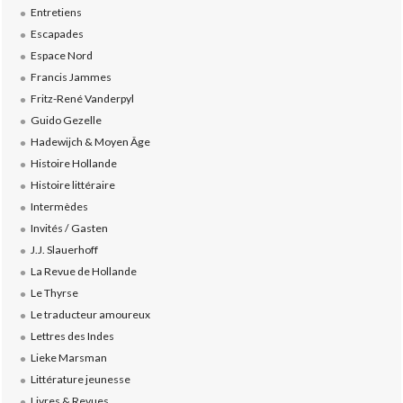
Entretiens
Escapades
Espace Nord
Francis Jammes
Fritz-René Vanderpyl
Guido Gezelle
Hadewijch & Moyen Âge
Histoire Hollande
Histoire littéraire
Intermèdes
Invités / Gasten
J.J. Slauerhoff
La Revue de Hollande
Le Thyrse
Le traducteur amoureux
Lettres des Indes
Lieke Marsman
Littérature jeunesse
Livres & Revues