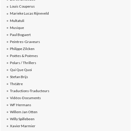
Louis Couperus
Marieke Lucas Rijneveld
Multatuli
Musique
Paul Bogaert
Peintres-Graveurs
Philippe Zilcken
Poètes & Poèmes
Polars / Thrillers
Qui Que Quoi
Stefan Brijs
Théâtre
Traductions-Traducteurs
Vidéos-Documents
WF Hermans
Willem Jan Otten
Willy Spillebeen
Xavier Marmier