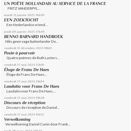
UN POËTE HOLLANDAIS AU SERVICE DE LA FRANCE
FRITZ VANDERPYL...
mardi 21
janvier 2025
16h49
EEN ZOEKTOCHT
Een Nederlandse vriend...
jeudi 09
janvier 2025
17h49
BENNO BARNARD HANDBOEK
Niks geen vage buitenlander De...
vendredi 13
décembre 2024
18h13
Poste à pourvoir
Quatre poèmes de Ruth Lasters...
vendredi 17
mai 2024
23h10
Éloge de Frans De Haes
Éloge de Frans De Haes...
vendredi 17
mai 2024
21h04
Laudatio voor Frans De Haes
Laudatio voor Frans De Haes,...
vendredi 17
mai 2024
19h28
Discours de réception
Discours de réception de Daniel...
vendredi 17
mai 2024
16h52
Verwelkoming
Verwelkoming Daniel Cunin door Frank...
jeudi 28
mars 2024
20h44