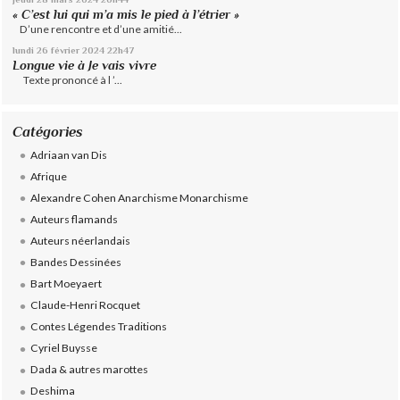
« C’est lui qui m’a mis le pied à l’étrier »
D’une rencontre et d’une amitié...
lundi 26
février 2024
22h47
Longue vie à Je vais vivre
Texte prononcé à l ’...
Catégories
Adriaan van Dis
Afrique
Alexandre Cohen Anarchisme Monarchisme
Auteurs flamands
Auteurs néerlandais
Bandes Dessinées
Bart Moeyaert
Claude-Henri Rocquet
Contes Légendes Traditions
Cyriel Buysse
Dada & autres marottes
Deshima