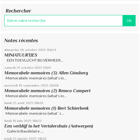
Rechercher
Notes récentes
dimanche 26
octobre 2025
16h34
MINIATUURTJES
EEN TOEVLUCHT BIJ VERMEER...
samedi 25
octobre 2025
12h11
Memorabele memoires (3) Allen Ginsberg
Memorabele memoires (what’s in...
mercredi 10
septembre 2025
12h08
Memorabele memoires (2) Remco Campert
Memorabele memoires (what’s in...
lundi 25
août 2025
18h45
Memorabele memoires (1) Bert Schierbeek
Memorabele memoires (what ’ s...
lundi 16
juin 2025
18h22
Een verblijf in het Vertalershuis (Antwerpen)
Galerie Baudelaire ,...
jeudi 23
janvier 2025
14h26