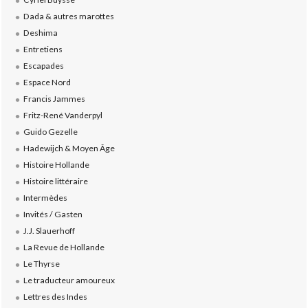
Dada & autres marottes
Deshima
Entretiens
Escapades
Espace Nord
Francis Jammes
Fritz-René Vanderpyl
Guido Gezelle
Hadewijch & Moyen Âge
Histoire Hollande
Histoire littéraire
Intermèdes
Invités / Gasten
J.J. Slauerhoff
La Revue de Hollande
Le Thyrse
Le traducteur amoureux
Lettres des Indes