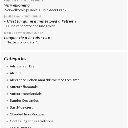
vendredi 17
mai 2024
16h52
Verwelkoming
Verwelkoming Daniel Cunin door Frank...
jeudi 28
mars 2024
20h44
« C’est lui qui m’a mis le pied à l’étrier »
D’une rencontre et d’une amitié...
lundi 26
février 2024
22h47
Longue vie à Je vais vivre
Texte prononcé à l ’...
Catégories
Adriaan van Dis
Afrique
Alexandre Cohen Anarchisme Monarchisme
Auteurs flamands
Auteurs néerlandais
Bandes Dessinées
Bart Moeyaert
Claude-Henri Rocquet
Contes Légendes Traditions
Cyriel Buysse