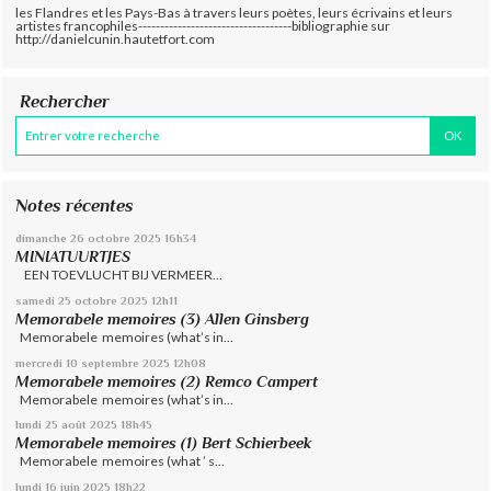
les Flandres et les Pays-Bas à travers leurs poètes, leurs écrivains et leurs
artistes francophiles-----------------------------------bibliographie sur
http://danielcunin.hautetfort.com
Rechercher
Notes récentes
dimanche 26
octobre 2025
16h34
MINIATUURTJES
EEN TOEVLUCHT BIJ VERMEER...
samedi 25
octobre 2025
12h11
Memorabele memoires (3) Allen Ginsberg
Memorabele memoires (what’s in...
mercredi 10
septembre 2025
12h08
Memorabele memoires (2) Remco Campert
Memorabele memoires (what’s in...
lundi 25
août 2025
18h45
Memorabele memoires (1) Bert Schierbeek
Memorabele memoires (what ’ s...
lundi 16
juin 2025
18h22