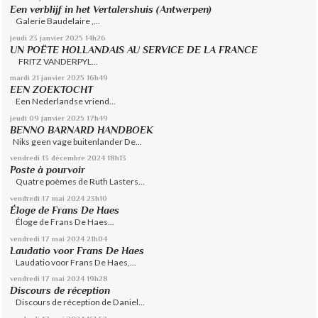
Een verblijf in het Vertalershuis (Antwerpen)
Galerie Baudelaire ,...
jeudi 23
janvier 2025
14h26
UN POËTE HOLLANDAIS AU SERVICE DE LA FRANCE
FRITZ VANDERPYL...
mardi 21
janvier 2025
16h49
EEN ZOEKTOCHT
Een Nederlandse vriend...
jeudi 09
janvier 2025
17h49
BENNO BARNARD HANDBOEK
Niks geen vage buitenlander De...
vendredi 13
décembre 2024
18h13
Poste à pourvoir
Quatre poèmes de Ruth Lasters...
vendredi 17
mai 2024
23h10
Éloge de Frans De Haes
Éloge de Frans De Haes...
vendredi 17
mai 2024
21h04
Laudatio voor Frans De Haes
Laudatio voor Frans De Haes,...
vendredi 17
mai 2024
19h28
Discours de réception
Discours de réception de Daniel...