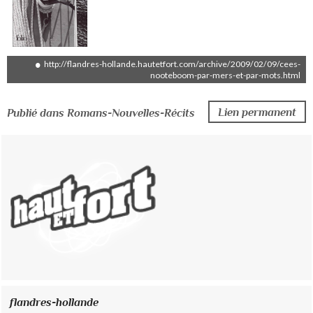
http://flandres-hollande.hautetfort.com/archive/2009/02/09/cees-
nooteboom-par-mers-et-par-mots.html
Lien permanent
Publié dans Romans-Nouvelles-Récits
flandres-hollande