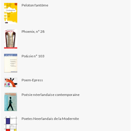
Peloton fantôme
Phoenix, n° 28
Po&sie n° 103
Poem-Epress
Poésie néerlandaise contemporaine
Poetes Neerlandais de la Modernite