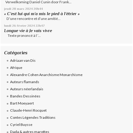
Verwelkoming Daniel Cunin door Frank...
jeudi 28
mars 2024
20h44
« C’est lui qui m’a mis le pied à l’étrier »
D’une rencontre et d’une amitié...
lundi 26
février 2024
22h47
Longue vie à Je vais vivre
Texte prononcé à l ’...
Catégories
Adriaan van Dis
Afrique
Alexandre Cohen Anarchisme Monarchisme
Auteurs flamands
Auteurs néerlandais
Bandes Dessinées
Bart Moeyaert
Claude-Henri Rocquet
Contes Légendes Traditions
Cyriel Buysse
Dada & autres marottes