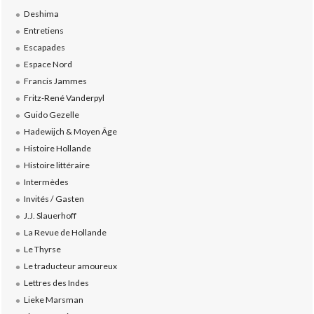
Deshima
Entretiens
Escapades
Espace Nord
Francis Jammes
Fritz-René Vanderpyl
Guido Gezelle
Hadewijch & Moyen Âge
Histoire Hollande
Histoire littéraire
Intermèdes
Invités / Gasten
J.J. Slauerhoff
La Revue de Hollande
Le Thyrse
Le traducteur amoureux
Lettres des Indes
Lieke Marsman