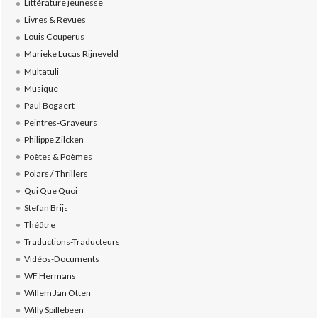
Littérature jeunesse
Livres & Revues
Louis Couperus
Marieke Lucas Rijneveld
Multatuli
Musique
Paul Bogaert
Peintres-Graveurs
Philippe Zilcken
Poètes & Poèmes
Polars / Thrillers
Qui Que Quoi
Stefan Brijs
Théâtre
Traductions-Traducteurs
Vidéos-Documents
WF Hermans
Willem Jan Otten
Willy Spillebeen