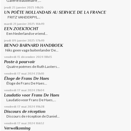
Galerie Baudelaire ,...
jeudi 23
janvier 2025
14h26
UN POËTE HOLLANDAIS AU SERVICE DE LA FRANCE
FRITZ VANDERPYL...
mardi 21
janvier 2025
16h49
EEN ZOEKTOCHT
Een Nederlandse vriend...
jeudi 09
janvier 2025
17h49
BENNO BARNARD HANDBOEK
Niks geen vage buitenlander De...
vendredi 13
décembre 2024
18h13
Poste à pourvoir
Quatre poèmes de Ruth Lasters...
vendredi 17
mai 2024
23h10
Éloge de Frans De Haes
Éloge de Frans De Haes...
vendredi 17
mai 2024
21h04
Laudatio voor Frans De Haes
Laudatio voor Frans De Haes,...
vendredi 17
mai 2024
19h28
Discours de réception
Discours de réception de Daniel...
vendredi 17
mai 2024
16h52
Verwelkoming