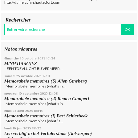
http://danielcunin.hautetfort.com
Rechercher
Notes récentes
dimanche 26
octobre 2025
16h34
MINIATUURTJES
EEN TOEVLUCHT BIJ VERMEER...
samedi 25
octobre 2025
12h11
Memorabele memoires (3) Allen Ginsberg
Memorabele memoires (what’s in...
mercredi 10
septembre 2025
12h08
Memorabele memoires (2) Remco Campert
Memorabele memoires (what’s in...
lundi 25
août 2025
18h45
Memorabele memoires (1) Bert Schierbeek
Memorabele memoires (what ’ s...
lundi 16
juin 2025
18h22
Een verblijf in het Vertalershuis (Antwerpen)