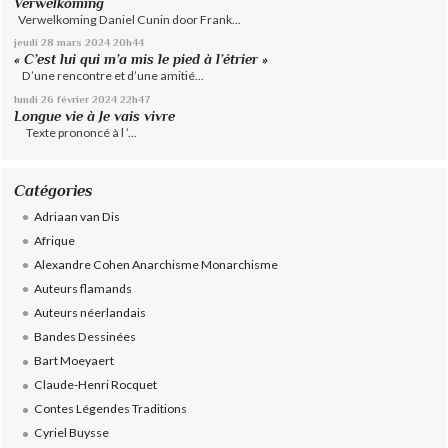
Verwelkoming
Verwelkoming Daniel Cunin door Frank...
jeudi 28
mars 2024
20h44
« C’est lui qui m’a mis le pied à l’étrier »
D’une rencontre et d’une amitié...
lundi 26
février 2024
22h47
Longue vie à Je vais vivre
Texte prononcé à l ’...
Catégories
Adriaan van Dis
Afrique
Alexandre Cohen Anarchisme Monarchisme
Auteurs flamands
Auteurs néerlandais
Bandes Dessinées
Bart Moeyaert
Claude-Henri Rocquet
Contes Légendes Traditions
Cyriel Buysse