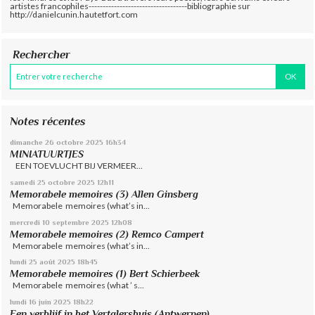
artistes francophiles-----------------------------------bibliographie sur
http://danielcunin.hautetfort.com
Rechercher
Notes récentes
dimanche 26
octobre 2025
16h34
MINIATUURTJES
EEN TOEVLUCHT BIJ VERMEER...
samedi 25
octobre 2025
12h11
Memorabele memoires (3) Allen Ginsberg
Memorabele memoires (what’s in...
mercredi 10
septembre 2025
12h08
Memorabele memoires (2) Remco Campert
Memorabele memoires (what’s in...
lundi 25
août 2025
18h45
Memorabele memoires (1) Bert Schierbeek
Memorabele memoires (what ’ s...
lundi 16
juin 2025
18h22
Een verblijf in het Vertalershuis (Antwerpen)