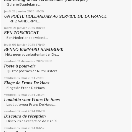
Galerie Baudelaire ,...
jeudi 23
janvier 2025
14h26
UN POËTE HOLLANDAIS AU SERVICE DE LA FRANCE
FRITZ VANDERPYL...
mardi 21
janvier 2025
16h49
EEN ZOEKTOCHT
Een Nederlandse vriend...
jeudi 09
janvier 2025
17h49
BENNO BARNARD HANDBOEK
Niks geen vage buitenlander De...
vendredi 13
décembre 2024
18h13
Poste à pourvoir
Quatre poèmes de Ruth Lasters...
vendredi 17
mai 2024
23h10
Éloge de Frans De Haes
Éloge de Frans De Haes...
vendredi 17
mai 2024
21h04
Laudatio voor Frans De Haes
Laudatio voor Frans De Haes,...
vendredi 17
mai 2024
19h28
Discours de réception
Discours de réception de Daniel...
vendredi 17
mai 2024
16h52