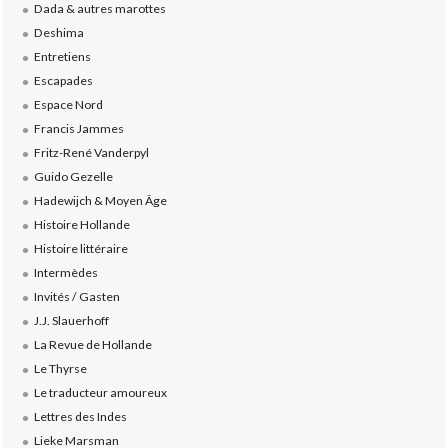
Dada & autres marottes
Deshima
Entretiens
Escapades
Espace Nord
Francis Jammes
Fritz-René Vanderpyl
Guido Gezelle
Hadewijch & Moyen Âge
Histoire Hollande
Histoire littéraire
Intermèdes
Invités / Gasten
J.J. Slauerhoff
La Revue de Hollande
Le Thyrse
Le traducteur amoureux
Lettres des Indes
Lieke Marsman