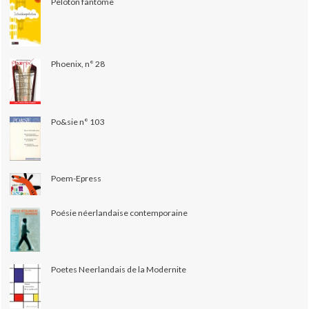
Peloton fantôme
Phoenix, n° 28
Po&sie n° 103
Poem-Epress
Poésie néerlandaise contemporaine
Poetes Neerlandais de la Modernite