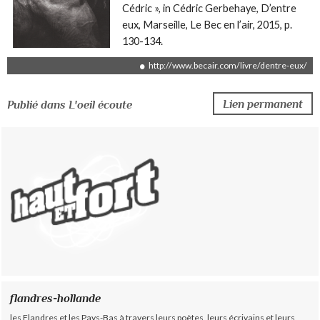
Cédric », in Cédric Gerbehaye, D’entre
eux, Marseille, Le Bec en l’air, 2015, p.
130-134.
http://www.becair.com/livre/dentre-eux/
Lien permanent
Publié dans L'oeil écoute
flandres-hollande
les Flandres et les Pays-Bas à travers leurs poètes, leurs écrivains et leurs