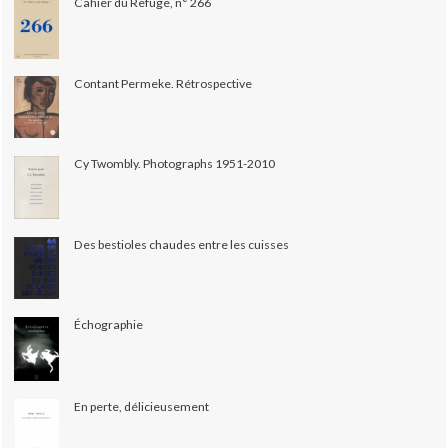
Cahier du Refuge, n° 266
Contant Permeke. Rétrospective
Cy Twombly. Photographs 1951-2010
Des bestioles chaudes entre les cuisses
Échographie
En perte, délicieusement