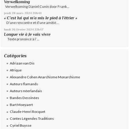
Verwelkoming
Verwelkoming Daniel Cunin door Frank...
jeudi 28
mars 2024
20h44
« C’est lui qui m’a mis le pied à l’étrier »
D’une rencontre et d’une amitié...
lundi 26
février 2024
22h47
Longue vie à Je vais vivre
Texte prononcé à l ’...
Catégories
Adriaan van Dis
Afrique
Alexandre Cohen Anarchisme Monarchisme
Auteurs flamands
Auteurs néerlandais
Bandes Dessinées
Bart Moeyaert
Claude-Henri Rocquet
Contes Légendes Traditions
Cyriel Buysse