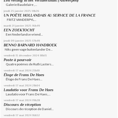
Een verblijf in het Vertalershuis (Antwerpen)
Galerie Baudelaire ,...
jeudi 23
janvier 2025
14h26
UN POËTE HOLLANDAIS AU SERVICE DE LA FRANCE
FRITZ VANDERPYL...
mardi 21
janvier 2025
16h49
EEN ZOEKTOCHT
Een Nederlandse vriend...
jeudi 09
janvier 2025
17h49
BENNO BARNARD HANDBOEK
Niks geen vage buitenlander De...
vendredi 13
décembre 2024
18h13
Poste à pourvoir
Quatre poèmes de Ruth Lasters...
vendredi 17
mai 2024
23h10
Éloge de Frans De Haes
Éloge de Frans De Haes...
vendredi 17
mai 2024
21h04
Laudatio voor Frans De Haes
Laudatio voor Frans De Haes,...
vendredi 17
mai 2024
19h28
Discours de réception
Discours de réception de Daniel...
vendredi 17
mai 2024
16h52