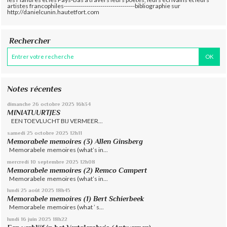
artistes francophiles-----------------------------------bibliographie sur
http://danielcunin.hautetfort.com
Rechercher
Notes récentes
dimanche 26
octobre 2025
16h34
MINIATUURTJES
EEN TOEVLUCHT BIJ VERMEER...
samedi 25
octobre 2025
12h11
Memorabele memoires (3) Allen Ginsberg
Memorabele memoires (what’s in...
mercredi 10
septembre 2025
12h08
Memorabele memoires (2) Remco Campert
Memorabele memoires (what’s in...
lundi 25
août 2025
18h45
Memorabele memoires (1) Bert Schierbeek
Memorabele memoires (what ’ s...
lundi 16
juin 2025
18h22