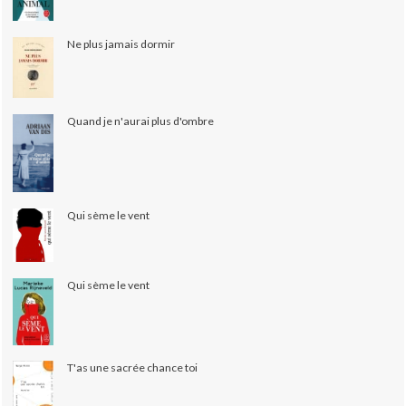
Ne plus jamais dormir
Quand je n'aurai plus d'ombre
Qui sème le vent
Qui sème le vent
T'as une sacrée chance toi