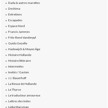
Dada & autres marottes
Deshima
Entretiens
Escapades
Espace Nord
Francis Jammes
Fritz-René Vanderpyl
Guido Gezelle
Hadewijch & Moyen Âge
Histoire Hollande
Histoire littéraire
Intermèdes
Invités / Gasten
J.J. Slauerhoff
La Revue de Hollande
Le Thyrse
Le traducteur amoureux
Lettres des Indes
Lieke Marsman