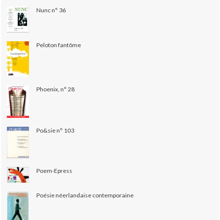
Nunc n° 36
Peloton fantôme
Phoenix, n° 28
Po&sie n° 103
Poem-Epress
Poésie néerlandaise contemporaine