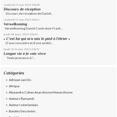
vendredi 17
mai 2024
19h28
Discours de réception
Discours de réception de Daniel...
vendredi 17
mai 2024
16h52
Verwelkoming
Verwelkoming Daniel Cunin door Frank...
jeudi 28
mars 2024
20h44
« C’est lui qui m’a mis le pied à l’étrier »
D’une rencontre et d’une amitié...
lundi 26
février 2024
22h47
Longue vie à Je vais vivre
Texte prononcé à l ’...
Catégories
Adriaan van Dis
Afrique
Alexandre Cohen Anarchisme Monarchisme
Auteurs flamands
Auteurs néerlandais
Bandes Dessinées