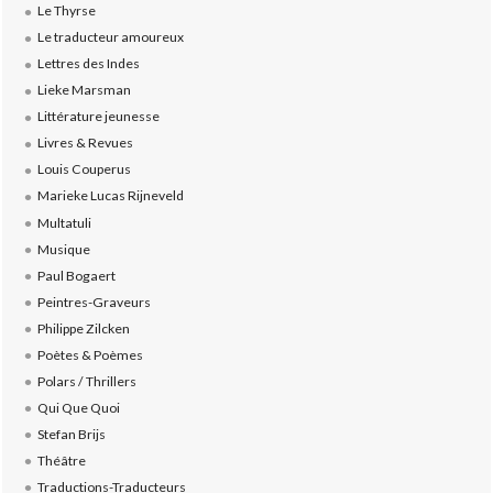
Le Thyrse
Le traducteur amoureux
Lettres des Indes
Lieke Marsman
Littérature jeunesse
Livres & Revues
Louis Couperus
Marieke Lucas Rijneveld
Multatuli
Musique
Paul Bogaert
Peintres-Graveurs
Philippe Zilcken
Poètes & Poèmes
Polars / Thrillers
Qui Que Quoi
Stefan Brijs
Théâtre
Traductions-Traducteurs