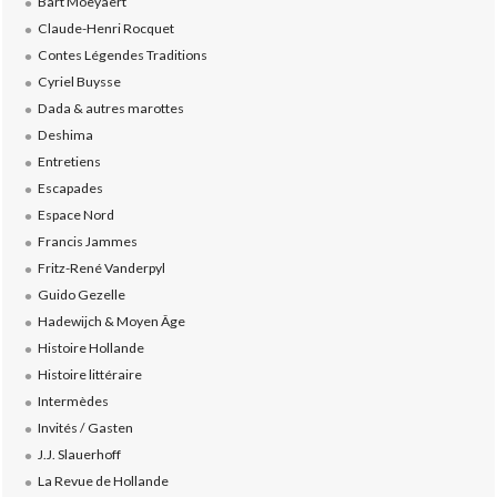
Bart Moeyaert
Claude-Henri Rocquet
Contes Légendes Traditions
Cyriel Buysse
Dada & autres marottes
Deshima
Entretiens
Escapades
Espace Nord
Francis Jammes
Fritz-René Vanderpyl
Guido Gezelle
Hadewijch & Moyen Âge
Histoire Hollande
Histoire littéraire
Intermèdes
Invités / Gasten
J.J. Slauerhoff
La Revue de Hollande