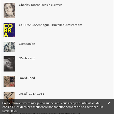
Charley Toorop Dessins Lettres
COBRA : Copenhague, Bruxelles, Amsterdam
Companion
D'entre eux
David Reed
De Stijl 1917-1931
En poursuivant votre navigation sur ce site, vous acceptez l'utilisation de
cookies. Ces derniers assurent le bon fonctionnement de nos services.
En
savoir plus
.
Domaine d'un rouge-gorge / Sculpture 1969