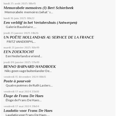
lundi 25
août 2025
18h45
Memorabele memoires (1) Bert Schierbeek
Memorabele memoires (what ’ s...
lundi 16
juin 2025
18h22
Een verblijf in het Vertalershuis (Antwerpen)
Galerie Baudelaire ,...
jeudi 23
janvier 2025
14h26
UN POËTE HOLLANDAIS AU SERVICE DE LA FRANCE
FRITZ VANDERPYL...
mardi 21
janvier 2025
16h49
EEN ZOEKTOCHT
Een Nederlandse vriend...
jeudi 09
janvier 2025
17h49
BENNO BARNARD HANDBOEK
Niks geen vage buitenlander De...
vendredi 13
décembre 2024
18h13
Poste à pourvoir
Quatre poèmes de Ruth Lasters...
vendredi 17
mai 2024
23h10
Éloge de Frans De Haes
Éloge de Frans De Haes...
vendredi 17
mai 2024
21h04
Laudatio voor Frans De Haes
Laudatio voor Frans De Haes,...