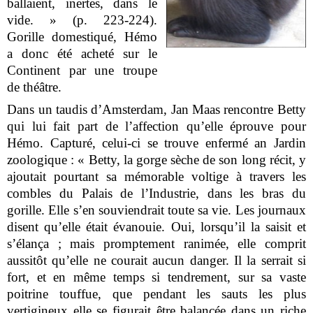
ballaient, inertes, dans le
vide. » (p. 223-224).
Gorille domestiqué, Hémo
a donc été acheté sur le
Continent par une troupe
de théâtre.
Dans un taudis d’Amsterdam, Jan Maas rencontre Betty
qui lui fait part de l’affection qu’elle éprouve pour
Hémo. Capturé, celui-ci se trouve enfermé an Jardin
zoologique : « Betty, la gorge sèche de son long récit, y
ajoutait pourtant sa mémorable voltige à travers les
combles du Palais de l’Industrie, dans les bras du
gorille. Elle s’en souviendrait toute sa vie. Les journaux
disent qu’elle était évanouie. Oui, lorsqu’il la saisit et
s’élança ; mais promptement ranimée, elle comprit
aussitôt qu’elle ne courait aucun danger. Il la serrait si
fort, et en même temps si tendrement, sur sa vaste
poitrine touffue, que pendant les sauts les plus
vertigineux elle se figurait être balancée dans un riche