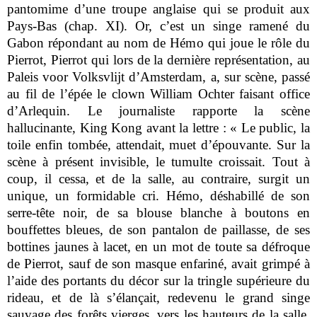
pantomime d’une troupe anglaise qui se produit aux
Pays-Bas (chap. XI). Or, c’est un singe ramené du
Gabon répondant au nom de Hémo qui joue le rôle du
Pierrot, Pierrot qui lors de la dernière représentation, au
Paleis voor Volksvlijt d’Amsterdam, a, sur scène, passé
au fil de l’épée le clown William Ochter faisant office
d’Arlequin. Le journaliste rapporte la scène
hallucinante, King Kong avant la lettre : « Le public, la
toile enfin tombée, attendait, muet d’épouvante. Sur la
scène à présent invisible, le tumulte croissait. Tout à
coup, il cessa, et de la salle, au contraire, surgit un
unique, un formidable cri. Hémo, déshabillé de son
serre-tête noir, de sa blouse blanche à boutons en
bouffettes bleues, de son pantalon de paillasse, de ses
bottines jaunes à lacet, en un mot de toute sa défroque
de Pierrot, sauf de son masque enfariné, avait grimpé à
l’aide des portants du décor sur la tringle supérieure du
rideau, et de là s’élançait, redevenu le grand singe
sauvage des forêts vierges, vers les hauteurs de la salle,