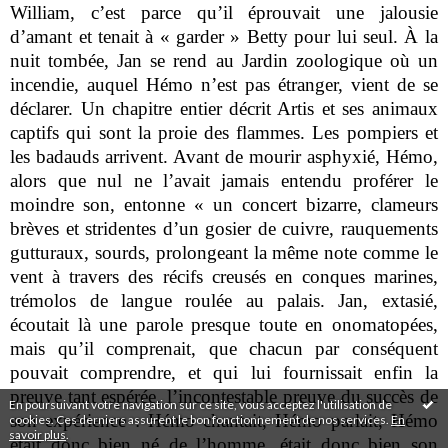
William, c’est parce qu’il éprouvait une jalousie
d’amant et tenait à « garder » Betty pour lui seul. À la
nuit tombée, Jan se rend au Jardin zoologique où un
incendie, auquel Hémo n’est pas étranger, vient de se
déclarer. Un chapitre entier décrit Artis et ses animaux
captifs qui sont la proie des flammes. Les pompiers et
les badauds arrivent. Avant de mourir asphyxié, Hémo,
alors que nul ne l’avait jamais entendu proférer le
moindre son, entonne « un concert bizarre, clameurs
brèves et stridentes d’un gosier de cuivre, rauquements
gutturaux, sourds, prolongeant la même note comme le
vent à travers des récifs creusés en conques marines,
trémolos de langue roulée au palais. Jan, extasié,
écoutait là une parole presque toute en onomatopées,
mais qu’il comprenait, que chacun par conséquent
pouvait comprendre, et qui lui fournissait enfin la
preuve tant espérée, l’incontestable preuve du succès de
En poursuivant votre navigation sur ce site, vous acceptez l'utilisation de
son expérience : Hémo chantait, Hémo parlait, Hémo
cookies. Ces derniers assurent le bon fonctionnement de nos services.
En
savoir plus
.
était donc bien né de l’homme, était donc bien son