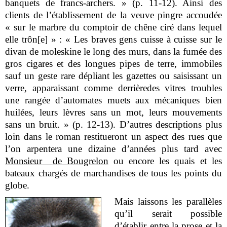
banquets de francs-archers. » (p. 11-12). Ainsi des
clients de l’établissement de la veuve pingre accoudée
« sur le marbre du comptoir de chêne ciré dans lequel
elle trôn[e] » : « Les braves gens cuisse à cuisse sur le
divan de moleskine le long des murs, dans la fumée des
gros cigares et des longues pipes de terre, immobiles
sauf un geste rare dépliant les gazettes ou saisissant un
verre, apparaissant comme derrière
des vitres troubles
une rangée d’automates muets aux mécaniques bien
huilées, leurs lèvres sans un mot, leurs mouvements
sans un bruit. » (p. 12-13). D’autres descriptions plus
loin dans le roman restitueront un aspect des rues que
l’on arpentera une dizaine d’années plus tard avec
Monsieur
de Bougrelon
ou encore les quais et les
bateaux chargés de marchandises de tous les points du
globe.
Mais laissons les parallèles
qu’il serait possible
d’établir entre la prose et la