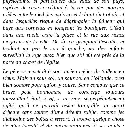
physionomie si particulière aux villes de son pays,
espèces de caves accédant à la rue par des marches
roides entre le pied des maisons et le haut du trottoir, et
dans lesquelles risque de dégringoler le flâneur qui
baye aux cornettes en longeant les boutiques. C’était
dans une ruelle entre la place et la rue aux riches
magasins de la ville. De là, en grimpant l’escalier et
tendant un peu le cou à gauche, un des enfants
surveillait la loge aussi bien que s’il eût été près de la
porte au chevet de l’église.
Le père se remettait à son ancien métier de tailleur en
vieux. Mais un sous-sol, un sous-sol en Hollande, c’est
bien sombre pour qu’on y couse. Sans compter que ce
brave petit bonhomme de concierge toujours
toussaillant était si vif, si nerveux, si perpétuellement
agité, qu’il ne pouvait rester tranquille un quart
d’heure sans sauter d’une détente subite, comme les
diablotins des boîtes à ressort. Il trouva quelque chose
de plus lucratif et de mieux approprié à ses goûts :