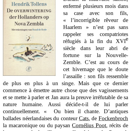
enfermé plusieurs mois dans
sa case avec son fils,
« l’incorrigible rêveur de
Haarlem » n’est pas sans
rappeler ses compatriotes
e
réfugiés à la fin du XVI
siècle dans leur abri de
fortune sur la Nouvelle-
Zemble. C’est au cours de
cet hivernage que le doute
l’assaille : son fils ressemble
de plus en plus à un singe. Mais que ce dernier
commence à émettre autre chose que des vagissements
et se mette à parler et Jan aura la preuve irréfutable de sa
nature humaine. Aussi décide-t-il de lui parler
continuellement. « Ou bien il chante. D’antiques
ballades néerlandaises du conteur
Cats
, de
Fockenbroch
la macaronique ou du paysan
Cornélius Poot
, récits de