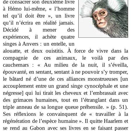
de consacrer son deuxième livre
à Hémo lui-même, « l’homme
tel qu’il doit être », un livre
qu’il n’écrira en réalité jamais.
Décidé à mener des
expériences, il achète quatre
singes à Anvers :
un entelle, un
alouatte, et deux ouistitis. À force de vivre dans la
compagnie de ces animaux, le voilà par des
cauchemars : « Au milieu de la nuit, il s’éveilla,
épouvanté, en sentant, sentant à ne pouvoir s’y tromper,
le bâtard né d’une de ces alliances monstrueuses [un
accouplement entre un grand singe cynocéphale et une
négresse] qui lui tirait les cheveux et l’embrassait avec
des grimaces humaines, tout en l’étranglant dans un
triple anneau de sa longue queue préhensile. » (p. 51).
Ses réflexions le convainquent de « travailler à la
régénération de l’espèce humaine ». Il quitte Haarlem et
se rend au Gabon avec ses livres en se faisant passer