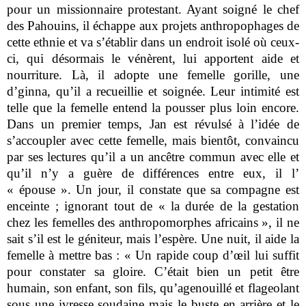
pour un missionnaire protestant. Ayant soigné le chef
des Pahouins, il échappe aux projets anthropophages de
cette ethnie et va s’établir dans un endroit isolé où ceux-
ci, qui désormais le vénèrent, lui apportent aide et
nourriture. Là, il adopte une femelle gorille, une
d’ginna, qu’il a recueillie et soignée. Leur intimité est
telle que la femelle entend la pousser plus loin encore.
Dans un premier temps, Jan est révulsé à l’idée de
s’accoupler avec cette femelle, mais bientôt, convaincu
par ses lectures qu’il a un ancêtre commun avec elle et
qu’il n’y a guère de différences entre eux, il l’
« épouse ». Un jour, il constate que sa compagne est
enceinte ; ignorant tout de « la durée de la gestation
chez les femelles des anthropomorphes africains », il ne
sait s’il est le géniteur, mais l’espère. Une nuit, il aide la
femelle à mettre bas : « Un rapide coup d’œil lui suffit
pour constater sa gloire. C’était bien un petit être
humain, son enfant, son fils, qu’agenouillé et flageolant
sous une ivresse soudaine mais le buste en arrière et le