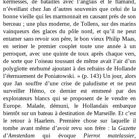
kermesses, de batailles avec l’anglais et le flamand,
n’éveillant chez Jan d’autres souvenirs que celui de la
bonne vieille qui les marmonnait en causant près de son
berceau ; une plus moderne, de Tollens, sur des marins
vainqueurs des glaces du pôle nord, et qu’il ne peut
entamer sans revoir son père, le bon vieux Philip Maas,
en seriner le premier couplet toute une année à un
perroquet, avec une quinte de toux après chaque vers,
de sorte que l’oiseau toussant de même avait l’air d’un
polyglotte enrhumé ajoutant à des refrains de Hollande
l’éternuement de Poniatowski. » (p. 143) Un jour, alors
que Jan souffre d’une crise de paludisme et ne peut
surveiller Hémo, ce dernier est emmené par des
explorateurs blancs qui se proposent de le vendre en
Europe. Malade, démuni, le Hollandais embarque
bientôt sur un bateau à destination de Marseille. Et c’est
le retour à Haarlem. Première chose sur laquelle il
tombe avant même d’avoir revu son frère : la
Gazette
d’Amsterdam
qui évoque
Pierrot matelassier
,