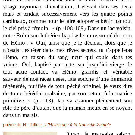
visage rayonnant d’exaltation, il élevait dans ses deux
mais et tendait successivement vers les quatre points
cardinaux, comme pour le faire adopter et bénir par tout
le ciel pris à témoin. » (p. 108-109) Dans un lac voisin,
notre Robinson luthérien baptise le nouveau-né du nom
de Hémo : « Oui, ainsi que je le décidai, alors que je
n’osais t’espérer dans mes rêves secrets, tu t’appelleras
Hémo, en raison du sang neuf qui coule dans tes
veines. Oui, baptisé par cette eau jusqu’ici vierge de
tout autre contact, va, Hémo, grandis, et, véritable
sauveur de nos races usées, fais souche d’une humanité
régénérée, purifiée de tout péché originel, je veux dire
de toute hérédité malsaine, par son retour à la matrice
primitive. » (p. 113). Jan va assumer pleinement son
rôle de père d’autant que la maman meurt en se noyant
dans un marais.
poème de H. Tollens,
L'Hivernage à la Nouvelle-Zemble
Durant la mauvaise saison,