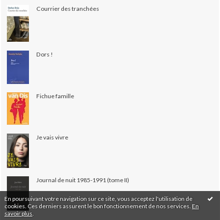
Courrier des tranchées
Dors !
Fichue famille
Je vais vivre
Journal de nuit 1985-1991 (tome II)
En poursuivant votre navigation sur ce site, vous acceptez l'utilisation de
cookies. Ces derniers assurent le bon fonctionnement de nos services.
En
savoir plus
.