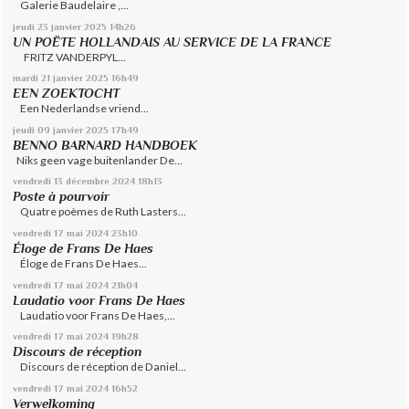
Galerie Baudelaire ,...
jeudi 23
janvier 2025
14h26
UN POËTE HOLLANDAIS AU SERVICE DE LA FRANCE
FRITZ VANDERPYL...
mardi 21
janvier 2025
16h49
EEN ZOEKTOCHT
Een Nederlandse vriend...
jeudi 09
janvier 2025
17h49
BENNO BARNARD HANDBOEK
Niks geen vage buitenlander De...
vendredi 13
décembre 2024
18h13
Poste à pourvoir
Quatre poèmes de Ruth Lasters...
vendredi 17
mai 2024
23h10
Éloge de Frans De Haes
Éloge de Frans De Haes...
vendredi 17
mai 2024
21h04
Laudatio voor Frans De Haes
Laudatio voor Frans De Haes,...
vendredi 17
mai 2024
19h28
Discours de réception
Discours de réception de Daniel...
vendredi 17
mai 2024
16h52
Verwelkoming