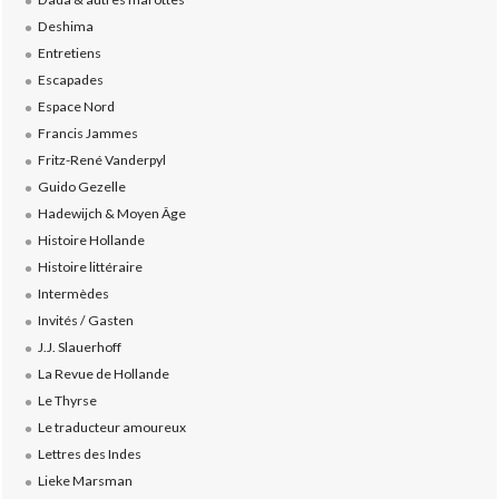
Deshima
Entretiens
Escapades
Espace Nord
Francis Jammes
Fritz-René Vanderpyl
Guido Gezelle
Hadewijch & Moyen Âge
Histoire Hollande
Histoire littéraire
Intermèdes
Invités / Gasten
J.J. Slauerhoff
La Revue de Hollande
Le Thyrse
Le traducteur amoureux
Lettres des Indes
Lieke Marsman