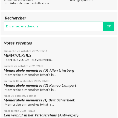
http://danielcunin.hautetfort.com
Rechercher
Notes récentes
dimanche 26
octobre 2025
16h34
MINIATUURTJES
EEN TOEVLUCHT BIJ VERMEER...
samedi 25
octobre 2025
12h11
Memorabele memoires (3) Allen Ginsberg
Memorabele memoires (what’s in...
mercredi 10
septembre 2025
12h08
Memorabele memoires (2) Remco Campert
Memorabele memoires (what’s in...
lundi 25
août 2025
18h45
Memorabele memoires (1) Bert Schierbeek
Memorabele memoires (what ’ s...
lundi 16
juin 2025
18h22
Een verblijf in het Vertalershuis (Antwerpen)