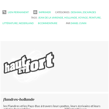
LIEN PERMANENT
IMPRIMER
CATÉGORIES :
DESHIMA
,
ESCAPADES
TAGS :
JEAN DE LA VARENDE
,
HOLLANDE
,
VOYAGE
,
PEINTURE
,
LITTÉRATURE
,
NEDERLAND
0
COMMENTAIRE
PAR
DANIEL CUNIN
flandres-hollande
les Flandres et les Pays-Bas à travers leurs poètes, leurs écrivains et leurs
artistes francophiles-----------------------------------bibliographie sur