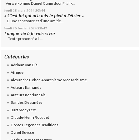
Verwelkoming Daniel Cunin door Frank...
jeudi 28
mars 2024
20h44
« C’est lui qui m’a mis le pied à l’étrier »
D’une rencontre et d’une amitié...
lundi 26
février 2024
22h47
Longue vie à Je vais vivre
Texte prononcé à l ’...
Catégories
Adriaan van Dis
Afrique
Alexandre Cohen Anarchisme Monarchisme
Auteurs flamands
Auteurs néerlandais
Bandes Dessinées
Bart Moeyaert
Claude-Henri Rocquet
Contes Légendes Traditions
Cyriel Buysse
Dada & autres marottes