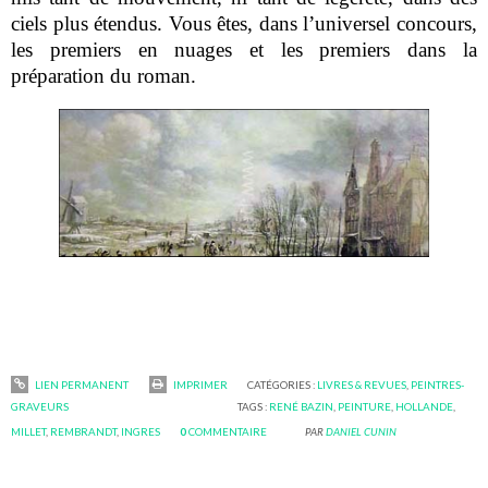
ciels plus étendus. Vous êtes, dans l’universel concours,
les premiers en nuages et les premiers dans la
préparation du roman.
LIEN PERMANENT
IMPRIMER
CATÉGORIES :
LIVRES & REVUES
,
PEINTRES-
GRAVEURS
TAGS :
RENÉ BAZIN
,
PEINTURE
,
HOLLANDE
,
MILLET
,
REMBRANDT
,
INGRES
0
COMMENTAIRE
PAR
DANIEL CUNIN