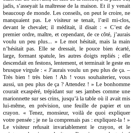
jadis, s’asseyait la maîtresse de la maison. Et il y venait
beaucoup de monde. Les conseils, on peut le croire, ne
manquaient pas. Le visiteur se tenait, l’œil mi-clos,
devant le chevalet; il méditait, il disait : « C’est de
premier ordre, maître, et cependant, de ce côté, j’aurais
voulu un peu plus... » Le mot hésitait, mais la main
n’hésitait pas. Elle se dressait, le pouce bien écarté,
large, formant spatule, les autres doigts repliés ; elle
descendait en festons, lentement, et terminait le geste en
brusque virgule : « J’aurais voulu un peu plus de ça. –
Très bien ! très bien ! Ah ! vous souhaiteriez, vous
aussi, un peu plus de ça ? Attendez ! » Le bonhomme
courait exaspéré, trépidant sur ses jambes comme une
marionnette sur ses crins, jusqu’à la table où il avait mis
lui-même, en prévision, une feuille de papier et un
crayon. « Tenez, monsieur, voilà de quoi expliquer
votre pensée ; je ne la comprenais pas : expliquez-la ! »
Le visiteur refusait invariablement le crayon, et le