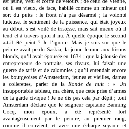
est jeune, vêtu et coiffé de velours ; de celui de Vienne,
où il est vieux, de face, habillé comme un mineur qui
sort du puits : le front n’a pas désarmé ; la volonté
lutteuse, le sentiment de la puissance, qui était joyeux
au début, s’est voilé de tristesse, mais sait mieux où il
tend et à travers quoi il ira. À quelle époque le second
a-t-il été peint ? Je l’ignore. Mais je suis sur que le
peintre avait perdu Saskia, la jeune femme aux frisons
blonds, qu’il avait épousée en 1634 ; que la jalousie des
entrepreneurs de portraits, ses rivaux, lui faisait une
guerre de tarifs et de calomnies ; qu’il entendait encore
les bourgeoises d’Amsterdam, jeunes et vieilles, dames
à collerettes, parler de la
Ronde de nuit
: « Un
insupportable tableau, ma chère, que cette prise d’armes
de la garde civique ! Je ne dis pas cela par dépit ; tout
Amsterdam déclare que le seigneur capitaine Banning
Cocq, mon époux, a été représenté fort
avantageusement par le peintre, au premier rang,
comme il convient, et avec une écharpe seyante et