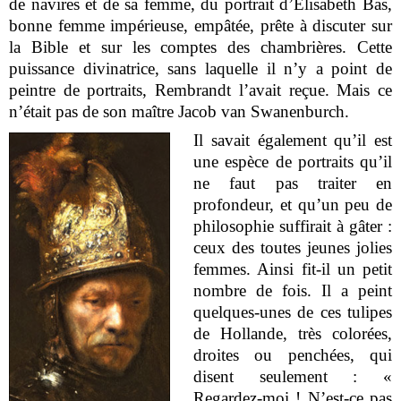
de navires et de sa femme, du portrait d’Elisabeth Bas,
bonne femme impérieuse, empâtée, prête à discuter sur
la Bible et sur les comptes des chambrières. Cette
puissance divinatrice, sans laquelle il n’y a point de
peintre de portraits, Rembrandt l’avait reçue. Mais ce
n’était pas de son maître Jacob van Swanenburch.
Il savait également qu’il est
une espèce de portraits qu’il
ne faut pas traiter en
profondeur, et qu’un peu de
philosophie suffirait à gâter :
ceux des toutes jeunes jolies
femmes. Ainsi fit-il un petit
nombre de fois. Il a peint
quelques-unes de ces tulipes
de Hollande, très colorées,
droites ou penchées, qui
disent seulement : «
Regardez-moi ! N’est-ce pas