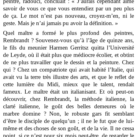
peintre, radouci, concluait : « J’aurais cependant aimé
savoir de vous ce que vous entendiez par un peu plus
de ça. Le mot n’est pas nouveau, croyez-m’en, ni le
geste. Mais je n’ai jamais pu avoir la définition. »
Quel maître a formé le plus profond des peintres,
Rembrandt ? Souvenez-vous qu’à l’âge de quinze ans,
le fils du meunier Harmen Gerritsz quitta l’Université
de Leyde, où il était plus que médiocre écolier, et obtint
de ne plus travailler que le dessin et la peinture. Chez
qui ? Chez un compatriote qui avait habité l’Italie, qui
avait vu la terre très illustre des arts, et que le reflet de
cette lumière du Midi, mieux que le talent, rendait
fameux. Le maître était un italianisant. Et où peut-on
découvrir, chez Rembrandt, la méthode italienne, la
clarté italienne, le goût des belles demeures où le
marbre domine ? Non, le robuste gars fit semblant
d’être le disciple de quelqu’un ; il ne le fut que de lui-
même et des choses de son goût, et de la vie. Il ne cessa
point, si ce n’est pour six mois peut-être, de regarder le