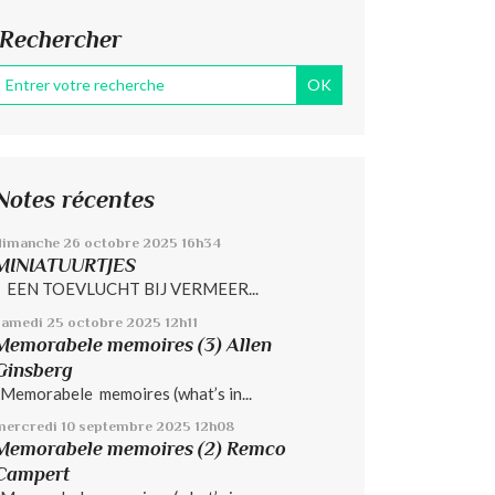
Rechercher
Notes récentes
dimanche 26
octobre 2025
16h34
MINIATUURTJES
EEN TOEVLUCHT BIJ VERMEER...
samedi 25
octobre 2025
12h11
Memorabele memoires (3) Allen
Ginsberg
Memorabele memoires (what’s in...
mercredi 10
septembre 2025
12h08
Memorabele memoires (2) Remco
Campert