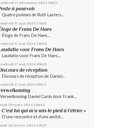
vendredi 13
décembre 2024
18h13
Poste à pourvoir
Quatre poèmes de Ruth Lasters...
vendredi 17
mai 2024
23h10
Éloge de Frans De Haes
Éloge de Frans De Haes...
vendredi 17
mai 2024
21h04
Laudatio voor Frans De Haes
Laudatio voor Frans De Haes,...
vendredi 17
mai 2024
19h28
Discours de réception
Discours de réception de Daniel...
vendredi 17
mai 2024
16h52
Verwelkoming
Verwelkoming Daniel Cunin door Frank...
jeudi 28
mars 2024
20h44
« C’est lui qui m’a mis le pied à l’étrier »
D’une rencontre et d’une amitié...
lundi 26
février 2024
22h47