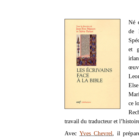
Né 
de l
Spéc
et 
irla
œuvr
Leon
Else
Mar
ce l
Rech
travail du traducteur et l’histoir
Avec
Yves Chevrel
, il prépa