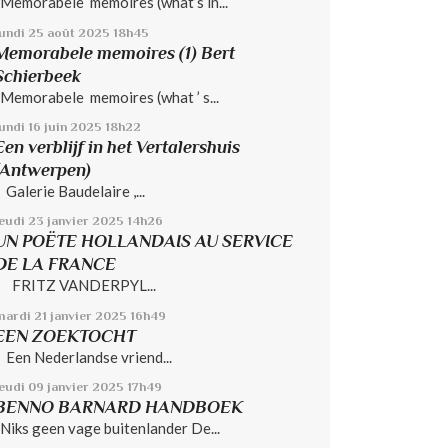
Memorabele memoires (what’s in...
lundi 25
août 2025
18h45
Memorabele memoires (1) Bert
Schierbeek
Memorabele memoires (what ’ s...
undi 16
juin 2025
18h22
Een verblijf in het Vertalershuis
(Antwerpen)
Galerie Baudelaire ,...
jeudi 23
janvier 2025
14h26
UN POËTE HOLLANDAIS AU SERVICE
DE LA FRANCE
FRITZ VANDERPYL...
mardi 21
janvier 2025
16h49
EEN ZOEKTOCHT
Een Nederlandse vriend...
jeudi 09
janvier 2025
17h49
BENNO BARNARD HANDBOEK
Niks geen vage buitenlander De...