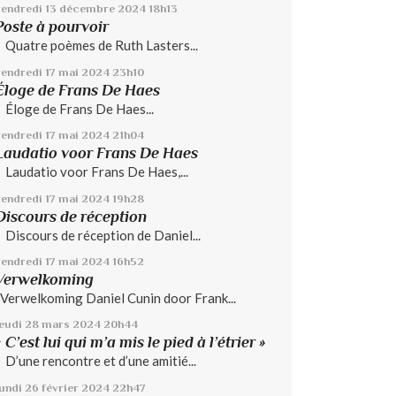
vendredi 13
décembre 2024
18h13
Poste à pourvoir
Quatre poèmes de Ruth Lasters...
vendredi 17
mai 2024
23h10
Éloge de Frans De Haes
Éloge de Frans De Haes...
vendredi 17
mai 2024
21h04
Laudatio voor Frans De Haes
Laudatio voor Frans De Haes,...
vendredi 17
mai 2024
19h28
Discours de réception
Discours de réception de Daniel...
vendredi 17
mai 2024
16h52
Verwelkoming
Verwelkoming Daniel Cunin door Frank...
jeudi 28
mars 2024
20h44
« C’est lui qui m’a mis le pied à l’étrier »
D’une rencontre et d’une amitié...
lundi 26
février 2024
22h47