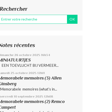
Rechercher
Notes récentes
dimanche 26
octobre 2025
16h34
MINIATUURTJES
EEN TOEVLUCHT BIJ VERMEER...
samedi 25
octobre 2025
12h11
Memorabele memoires (3) Allen
Ginsberg
Memorabele memoires (what’s in...
mercredi 10
septembre 2025
12h08
Memorabele memoires (2) Remco
Campert