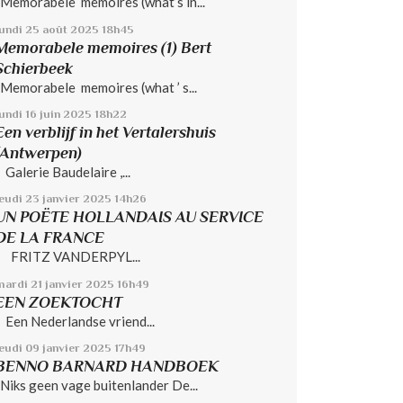
Memorabele memoires (what’s in...
lundi 25
août 2025
18h45
Memorabele memoires (1) Bert
Schierbeek
Memorabele memoires (what ’ s...
undi 16
juin 2025
18h22
Een verblijf in het Vertalershuis
(Antwerpen)
Galerie Baudelaire ,...
jeudi 23
janvier 2025
14h26
UN POËTE HOLLANDAIS AU SERVICE
DE LA FRANCE
FRITZ VANDERPYL...
mardi 21
janvier 2025
16h49
EEN ZOEKTOCHT
Een Nederlandse vriend...
jeudi 09
janvier 2025
17h49
BENNO BARNARD HANDBOEK
Niks geen vage buitenlander De...