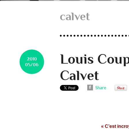
calvet
Louis Cou
2010
05/06
Calvet
Share
« C’est incro