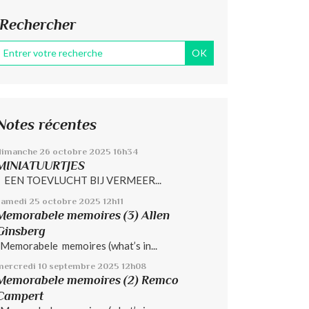
Rechercher
Notes récentes
dimanche 26
octobre 2025
16h34
MINIATUURTJES
EEN TOEVLUCHT BIJ VERMEER...
samedi 25
octobre 2025
12h11
Memorabele memoires (3) Allen
Ginsberg
Memorabele memoires (what’s in...
mercredi 10
septembre 2025
12h08
Memorabele memoires (2) Remco
Campert