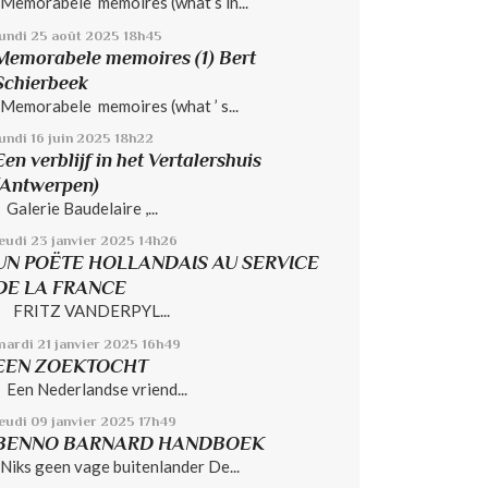
Memorabele memoires (what’s in...
lundi 25
août 2025
18h45
Memorabele memoires (1) Bert
Schierbeek
Memorabele memoires (what ’ s...
undi 16
juin 2025
18h22
Een verblijf in het Vertalershuis
(Antwerpen)
Galerie Baudelaire ,...
jeudi 23
janvier 2025
14h26
UN POËTE HOLLANDAIS AU SERVICE
DE LA FRANCE
FRITZ VANDERPYL...
mardi 21
janvier 2025
16h49
EEN ZOEKTOCHT
Een Nederlandse vriend...
jeudi 09
janvier 2025
17h49
BENNO BARNARD HANDBOEK
Niks geen vage buitenlander De...