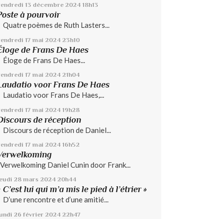
vendredi 13
décembre 2024
18h13
Poste à pourvoir
Quatre poèmes de Ruth Lasters...
vendredi 17
mai 2024
23h10
Éloge de Frans De Haes
Éloge de Frans De Haes...
vendredi 17
mai 2024
21h04
Laudatio voor Frans De Haes
Laudatio voor Frans De Haes,...
vendredi 17
mai 2024
19h28
Discours de réception
Discours de réception de Daniel...
vendredi 17
mai 2024
16h52
Verwelkoming
Verwelkoming Daniel Cunin door Frank...
jeudi 28
mars 2024
20h44
« C’est lui qui m’a mis le pied à l’étrier »
D’une rencontre et d’une amitié...
lundi 26
février 2024
22h47