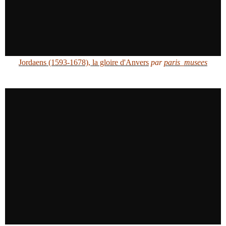
Jordaens (1593-1678), la gloire d'Anvers
par
paris_musees