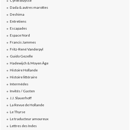
Cyriel Buysse
Dada & autres marottes
Deshima
Entretiens
Escapades
Espace Nord
Francis Jammes
Fritz-René Vanderpyl
Guido Gezelle
Hadewijch & Moyen Âge
Histoire Hollande
Histoire littéraire
Intermèdes
Invités / Gasten
J.J. Slauerhoff
La Revue de Hollande
Le Thyrse
Le traducteur amoureux
Lettres des Indes