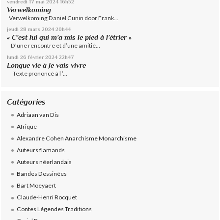
vendredi 17
mai 2024
16h52
Verwelkoming
Verwelkoming Daniel Cunin door Frank...
jeudi 28
mars 2024
20h44
« C’est lui qui m’a mis le pied à l’étrier »
D’une rencontre et d’une amitié...
lundi 26
février 2024
22h47
Longue vie à Je vais vivre
Texte prononcé à l ’...
Catégories
Adriaan van Dis
Afrique
Alexandre Cohen Anarchisme Monarchisme
Auteurs flamands
Auteurs néerlandais
Bandes Dessinées
Bart Moeyaert
Claude-Henri Rocquet
Contes Légendes Traditions