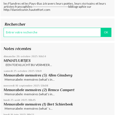
les Flandres et les Pays-Bas à travers leurs poètes, leurs écrivains et leurs
artistes francophiles-----------------------------------bibliographie sur
http://danielcunin.hautetfort.com
Rechercher
Notes récentes
dimanche 26
octobre 2025
16h34
MINIATUURTJES
EEN TOEVLUCHT BIJ VERMEER...
samedi 25
octobre 2025
12h11
Memorabele memoires (3) Allen Ginsberg
Memorabele memoires (what’s in...
mercredi 10
septembre 2025
12h08
Memorabele memoires (2) Remco Campert
Memorabele memoires (what’s in...
lundi 25
août 2025
18h45
Memorabele memoires (1) Bert Schierbeek
Memorabele memoires (what ’ s...
lundi 16
juin 2025
18h22