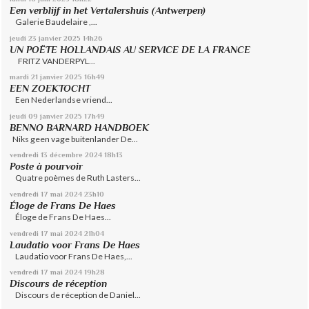
Een verblijf in het Vertalershuis (Antwerpen)
Galerie Baudelaire ,...
jeudi 23
janvier 2025
14h26
UN POËTE HOLLANDAIS AU SERVICE DE LA FRANCE
FRITZ VANDERPYL...
mardi 21
janvier 2025
16h49
EEN ZOEKTOCHT
Een Nederlandse vriend...
jeudi 09
janvier 2025
17h49
BENNO BARNARD HANDBOEK
Niks geen vage buitenlander De...
vendredi 13
décembre 2024
18h13
Poste à pourvoir
Quatre poèmes de Ruth Lasters...
vendredi 17
mai 2024
23h10
Éloge de Frans De Haes
Éloge de Frans De Haes...
vendredi 17
mai 2024
21h04
Laudatio voor Frans De Haes
Laudatio voor Frans De Haes,...
vendredi 17
mai 2024
19h28
Discours de réception
Discours de réception de Daniel...