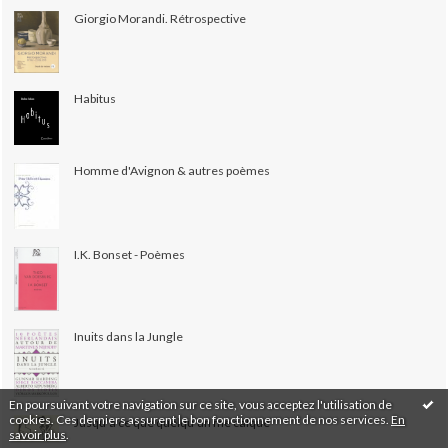
Giorgio Morandi. Rétrospective
Habitus
Homme d'Avignon & autres poèmes
I.K. Bonset - Poèmes
Inuits dans la Jungle
En poursuivant votre navigation sur ce site, vous acceptez l'utilisation de
cookies. Ces derniers assurent le bon fonctionnement de nos services.
En
Jusqu’à ce que quelqu’un me calque
savoir plus
.