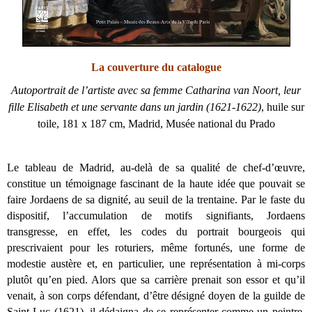
La couverture du catalogue
Autoportrait de l’artiste avec sa femme Catharina van Noort, leur
fille Elisabeth et une servante dans un jardin (1621-1622)
, huile sur
toile, 181 x 187 cm,
Madrid, Musée national du Prado
Le tableau de Madrid, au-delà de sa qualité de chef-d’œuvre,
constitue un témoignage fascinant de la haute idée que pouvait se
faire Jordaens de sa dignité, au seuil de la trentaine. Par le faste du
dispositif, l’accumulation de motifs signifiants, Jordaens
transgresse, en effet, les codes du portrait bourgeois qui
prescrivaient pour les roturiers, même fortunés, une forme de
modestie austère et, en particulier, une représentation à mi-corps
plutôt qu’en pied. Alors que sa carrière prenait son essor et qu’il
venait, à son corps défendant, d’être désigné doyen de la guilde de
Saint-Luc (1621), il dédaigna de se représenter comme un peintre,