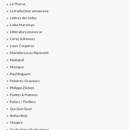
Le Thyrse
Le traducteur amoureux
Lettres des Indes
Lieke Marsman
Littérature jeunesse
Livres & Revues
Louis Couperus
Marieke Lucas Rijneveld
Multatuli
Musique
Paul Bogaert
Peintres-Graveurs
Philippe Zilcken
Poètes & Poèmes
Polars / Thrillers
Qui Que Quoi
Stefan Brijs
Théâtre
Traductions-Traducteurs