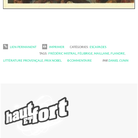
LIEN PERMANENT
IMPRIMER
CATÉGORIES :
ESCAPADES
TAGS :
FRÉDÉRIC MISTRAL
,
FÉLIBRIGE
,
MAILLANE
,
FLANDRE
,
LITTÉRATURE PROVENÇALE
,
PRIX NOBEL
0
COMMENTAIRE
PAR
DANIEL CUNIN