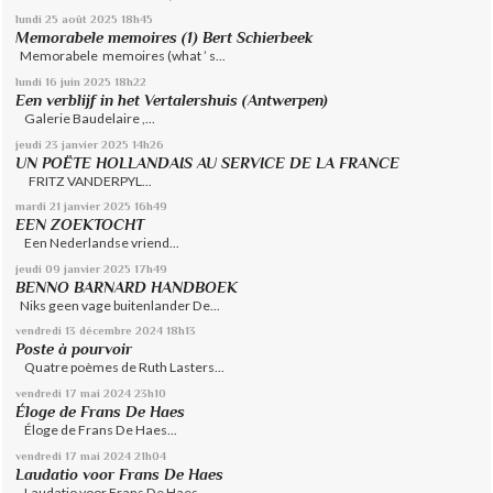
lundi 25
août 2025
18h45
Memorabele memoires (1) Bert Schierbeek
Memorabele memoires (what ’ s...
lundi 16
juin 2025
18h22
Een verblijf in het Vertalershuis (Antwerpen)
Galerie Baudelaire ,...
jeudi 23
janvier 2025
14h26
UN POËTE HOLLANDAIS AU SERVICE DE LA FRANCE
FRITZ VANDERPYL...
mardi 21
janvier 2025
16h49
EEN ZOEKTOCHT
Een Nederlandse vriend...
jeudi 09
janvier 2025
17h49
BENNO BARNARD HANDBOEK
Niks geen vage buitenlander De...
vendredi 13
décembre 2024
18h13
Poste à pourvoir
Quatre poèmes de Ruth Lasters...
vendredi 17
mai 2024
23h10
Éloge de Frans De Haes
Éloge de Frans De Haes...
vendredi 17
mai 2024
21h04
Laudatio voor Frans De Haes
Laudatio voor Frans De Haes,...