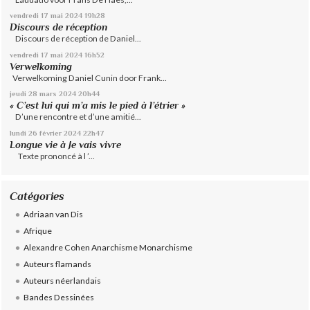
vendredi 17
mai 2024
19h28
Discours de réception
Discours de réception de Daniel...
vendredi 17
mai 2024
16h52
Verwelkoming
Verwelkoming Daniel Cunin door Frank...
jeudi 28
mars 2024
20h44
« C’est lui qui m’a mis le pied à l’étrier »
D’une rencontre et d’une amitié...
lundi 26
février 2024
22h47
Longue vie à Je vais vivre
Texte prononcé à l ’...
Catégories
Adriaan van Dis
Afrique
Alexandre Cohen Anarchisme Monarchisme
Auteurs flamands
Auteurs néerlandais
Bandes Dessinées