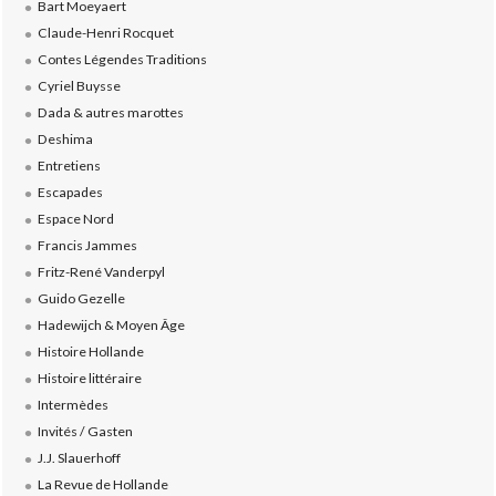
Bart Moeyaert
Claude-Henri Rocquet
Contes Légendes Traditions
Cyriel Buysse
Dada & autres marottes
Deshima
Entretiens
Escapades
Espace Nord
Francis Jammes
Fritz-René Vanderpyl
Guido Gezelle
Hadewijch & Moyen Âge
Histoire Hollande
Histoire littéraire
Intermèdes
Invités / Gasten
J.J. Slauerhoff
La Revue de Hollande