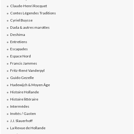
Claude-Henri Rocquet
Contes Légendes Traditions
Cyriel Buysse
Dada & autres marottes
Deshima
Entretiens
Escapades
Espace Nord
Francis Jammes
Fritz-René Vanderpyl
Guido Gezelle
Hadewijch & Moyen Âge
Histoire Hollande
Histoire littéraire
Intermèdes
Invités / Gasten
J.J. Slauerhoff
La Revue de Hollande