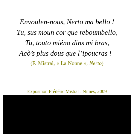
Envoulen-nous, Nerto ma bello !
Tu, sus moun cor que reboumbello,
Tu, touto miéno dins mi bras,
Acò’s plus dous que l’ipoucras !
(F. Mistral, « La Nonne »,
Nerto
)
Exposition Frédéric Mistral - Nïmes, 2009