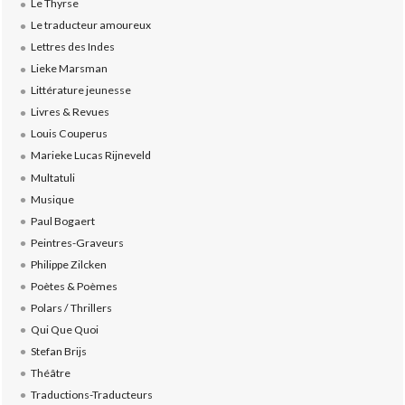
Le Thyrse
Le traducteur amoureux
Lettres des Indes
Lieke Marsman
Littérature jeunesse
Livres & Revues
Louis Couperus
Marieke Lucas Rijneveld
Multatuli
Musique
Paul Bogaert
Peintres-Graveurs
Philippe Zilcken
Poètes & Poèmes
Polars / Thrillers
Qui Que Quoi
Stefan Brijs
Théâtre
Traductions-Traducteurs