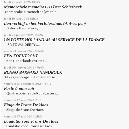
lundi 25
août 2025
18h45
Memorabele memoires (1) Bert Schierbeek
Memorabele memoires (what ’ s...
lundi 16
juin 2025
18h22
Een verblijf in het Vertalershuis (Antwerpen)
Galerie Baudelaire ,...
jeudi 23
janvier 2025
14h26
UN POËTE HOLLANDAIS AU SERVICE DE LA FRANCE
FRITZ VANDERPYL...
mardi 21
janvier 2025
16h49
EEN ZOEKTOCHT
Een Nederlandse vriend...
jeudi 09
janvier 2025
17h49
BENNO BARNARD HANDBOEK
Niks geen vage buitenlander De...
vendredi 13
décembre 2024
18h13
Poste à pourvoir
Quatre poèmes de Ruth Lasters...
vendredi 17
mai 2024
23h10
Éloge de Frans De Haes
Éloge de Frans De Haes...
vendredi 17
mai 2024
21h04
Laudatio voor Frans De Haes
Laudatio voor Frans De Haes,...