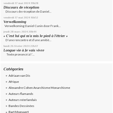
vendredi 17
mai 2024
19h28
Discours de réception
Discours de réception de Daniel...
vendredi 17
mai 2024
16h52
Verwelkoming
Verwelkoming Daniel Cunin door Frank...
jeudi 28
mars 2024
20h44
« C’est lui qui m’a mis le pied à l’étrier »
D’une rencontre et d’une amitié...
lundi 26
février 2024
22h47
Longue vie à Je vais vivre
Texte prononcé à l ’...
Catégories
Adriaan van Dis
Afrique
Alexandre Cohen Anarchisme Monarchisme
Auteurs flamands
Auteurs néerlandais
Bandes Dessinées
Bart Moeyaert