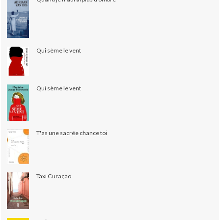
Qui sème le vent
Qui sème le vent
T'as une sacrée chance toi
Taxi Curaçao