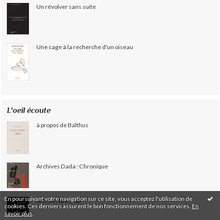
Un révolver sans suite
Une cage à la recherche d'un oiseau
L'oeil écoute
à propos de Balthus
Archives Dada : Chronique
En poursuivant votre navigation sur ce site, vous acceptez l'utilisation de
Arts Le Havre 08
cookies. Ces derniers assurent le bon fonctionnement de nos services.
En
savoir plus
.