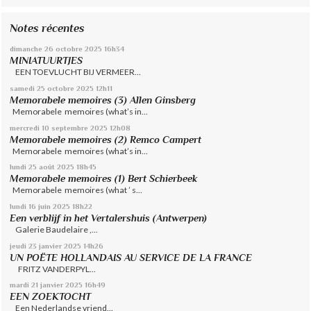
Notes récentes
dimanche 26
octobre 2025
16h34
MINIATUURTJES
EEN TOEVLUCHT BIJ VERMEER...
samedi 25
octobre 2025
12h11
Memorabele memoires (3) Allen Ginsberg
Memorabele memoires (what’s in...
mercredi 10
septembre 2025
12h08
Memorabele memoires (2) Remco Campert
Memorabele memoires (what’s in...
lundi 25
août 2025
18h45
Memorabele memoires (1) Bert Schierbeek
Memorabele memoires (what ’ s...
lundi 16
juin 2025
18h22
Een verblijf in het Vertalershuis (Antwerpen)
Galerie Baudelaire ,...
jeudi 23
janvier 2025
14h26
UN POËTE HOLLANDAIS AU SERVICE DE LA FRANCE
FRITZ VANDERPYL...
mardi 21
janvier 2025
16h49
EEN ZOEKTOCHT
Een Nederlandse vriend...