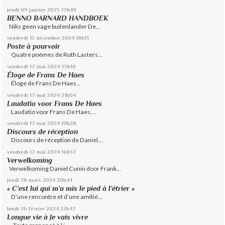
jeudi 09
janvier 2025
17h49
BENNO BARNARD HANDBOEK
Niks geen vage buitenlander De...
vendredi 13
décembre 2024
18h13
Poste à pourvoir
Quatre poèmes de Ruth Lasters...
vendredi 17
mai 2024
23h10
Éloge de Frans De Haes
Éloge de Frans De Haes...
vendredi 17
mai 2024
21h04
Laudatio voor Frans De Haes
Laudatio voor Frans De Haes,...
vendredi 17
mai 2024
19h28
Discours de réception
Discours de réception de Daniel...
vendredi 17
mai 2024
16h52
Verwelkoming
Verwelkoming Daniel Cunin door Frank...
jeudi 28
mars 2024
20h44
« C’est lui qui m’a mis le pied à l’étrier »
D’une rencontre et d’une amitié...
lundi 26
février 2024
22h47
Longue vie à Je vais vivre