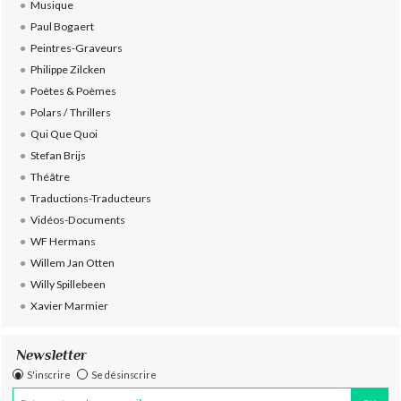
Musique
Paul Bogaert
Peintres-Graveurs
Philippe Zilcken
Poètes & Poèmes
Polars / Thrillers
Qui Que Quoi
Stefan Brijs
Théâtre
Traductions-Traducteurs
Vidéos-Documents
WF Hermans
Willem Jan Otten
Willy Spillebeen
Xavier Marmier
Newsletter
S'inscrire
Se désinscrire