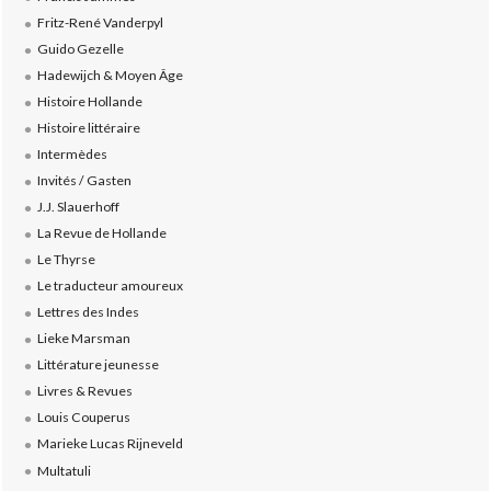
Fritz-René Vanderpyl
Guido Gezelle
Hadewijch & Moyen Âge
Histoire Hollande
Histoire littéraire
Intermèdes
Invités / Gasten
J.J. Slauerhoff
La Revue de Hollande
Le Thyrse
Le traducteur amoureux
Lettres des Indes
Lieke Marsman
Littérature jeunesse
Livres & Revues
Louis Couperus
Marieke Lucas Rijneveld
Multatuli