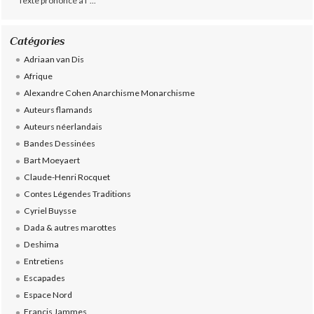
Texte prononcé à l ’...
Catégories
Adriaan van Dis
Afrique
Alexandre Cohen Anarchisme Monarchisme
Auteurs flamands
Auteurs néerlandais
Bandes Dessinées
Bart Moeyaert
Claude-Henri Rocquet
Contes Légendes Traditions
Cyriel Buysse
Dada & autres marottes
Deshima
Entretiens
Escapades
Espace Nord
Francis Jammes