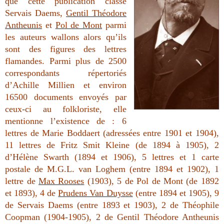
que cette publication classe
Servais Daems,
Gentil Théodore
Antheunis
et
Pol de Mont
parmi
les auteurs wallons alors qu’ils
sont des figures des lettres
flamandes.
Parmi plus de 2500
correspondants répertoriés
d’Achille Millien et environ
16500 documents envoyés par
ceux-ci au folkloriste, elle
mentionne l’existence de : 6
lettres de Marie Boddaert (adressées entre 1901 et 1904),
11 lettres de Fritz Smit Kleine (de 1894 à 1905), 2
d’Hélène Swarth (1894 et 1906), 5 lettres et 1 carte
postale de M.G.L. van Loghem (entre 1894 et 1902), 1
lettre de
Max Rooses
(1903), 5 de Pol de Mont (de 1892
et 1893), 4 de
Prudens Van Duysse
(entre 1894 et 1905), 9
de Servais Daems (entre 1893 et 1903), 2 de Théophile
Coopman (1904-1905), 2 de Gentil Théodore Antheunis