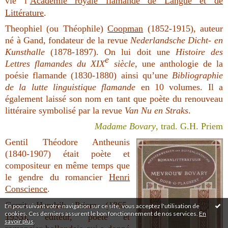
vie l’
Académie royale flamande de Langue et de
Littérature
.
Theophiel (ou Théophile)
Coopman
(1852-1915), auteur
né à Gand, fondateur de la revue
Nederlandsche Dicht- en
Kunsthalle
(1878-1897). On lui doit une
Histoire des
e
Lettres flamandes du XIX
siècle
, une anthologie de la
poésie flamande (1830-1880) ainsi qu’une
Bibliographie
de la lutte linguistique flamande
en 10 volumes. Il a
également laissé son nom en tant que poète du renouveau
littéraire symbolisé par la revue
Van Nu en Straks
.
Madame Bovary
, trad. G.H. Priem
Gentil Théodore Antheunis
(1840-1907) était poète et
compositeur en même temps que
le gendre du romancier
Henri
Conscience
.
Gerrit Hendrik Priem (1865-
En poursuivant votre navigation sur ce site, vous acceptez l'utilisation de
cookies. Ces derniers assurent le bon fonctionnement de nos services.
En
1933), éditeur, poète et
savoir plus
.