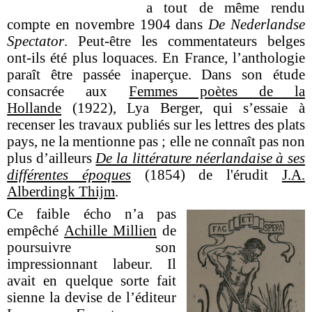
a tout de même rendu
compte en novembre 1904 dans
De Nederlandse
Spectator
. Peut-être les commentateurs belges
ont-ils été plus loquaces. En France, l’anthologie
paraît être passée inaperçue. Dans son étude
consacrée aux
Femmes poètes de la
Hollande
(1922), Lya Berger, qui s’essaie à
recenser les travaux publiés sur les lettres des plats
pays, ne la mentionne pas ; elle ne connaît pas non
plus d’ailleurs
De la littérature néerlandaise à ses
différentes époques
(1854) de l'érudit
J.A.
Alberdingk Thijm
.
Ce faible écho n’a pas
empêché
Achille Millien
de
poursuivre son
impressionnant labeur. Il
avait en quelque sorte fait
sienne la devise de l’éditeur