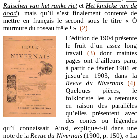
Ruischen van het ranke riet
et
Het kindeke van de
dood
), mais qu’il s’est finalement contenté de
mettre en français le second sous le titre « Ô
murmure du roseau frêle ! ».
(2)
L’édition de 1904 présente
le fruit d’un assez long
travail
(3)
dont maintes
pages ont d’ailleurs paru,
à partir de février 1901 et
jusqu’en 1903, dans la
Revue du Nivernais
(4)
.
Quelques pièces, le
folkloriste les a retenues
en raison des parallèles
qu’elles présentent avec
des contes ou légendes
qu’il connaissait. Ainsi, explique-t-il dans une
note de la
Revue du Nivernais
(1900, p. 150), « La