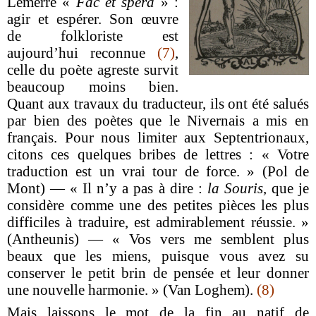
Lemerre «
Fac et spera
» :
agir et espérer. Son œuvre
de folkloriste est
aujourd’hui reconnue
(7)
,
celle du poète agreste survit
beaucoup moins bien.
Quant aux travaux du traducteur, ils ont été salués
par bien des poètes que le Nivernais a mis en
français. Pour nous limiter aux Septentrionaux,
citons ces quelques bribes de lettres : « Votre
traduction est un vrai tour de force. » (Pol de
Mont) — « Il n’y a pas à dire :
la Souris
, que je
considère comme une des petites pièces les plus
difficiles à traduire, est admirablement réussie. »
(Antheunis) — « Vos vers me semblent plus
beaux que les miens, puisque vous avez su
conserver le petit brin de pensée et leur donner
une nouvelle harmonie. » (Van Loghem).
(8)
Mais laissons le mot de la fin au natif de