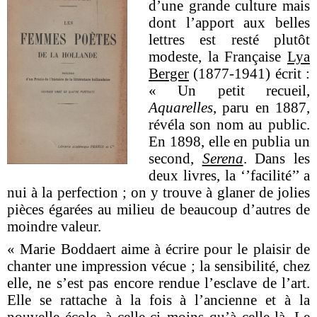
d’une grande culture mais
dont l’apport aux belles
lettres est resté plutôt
modeste, la Française
Lya
Berger
(1877-1941) écrit :
« Un petit recueil,
Aquarelles
, paru en 1887,
révéla son nom au public.
En 1898, elle en publia un
second,
Serena
. Dans les
deux livres, la ‘’facilité’’ a
nui à la perfection ; on y trouve à glaner de jolies
pièces égarées au milieu de beaucoup d’autres de
moindre valeur.
« Marie Boddaert aime à écrire pour le plaisir de
chanter une impression vécue ; la sensibilité, chez
elle, ne s’est pas encore rendue l’esclave de l’art.
Elle se rattache à la fois à l’ancienne et à la
nouvelle école, à celle-ci moins qu’à celle-là. Le