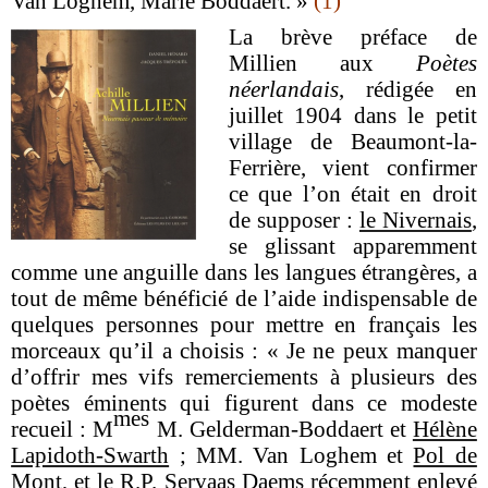
Van Loghem, Marie Boddaert. »
(1)
La brève préface de
Millien aux
Poètes
néerlandais
, rédigée en
juillet 1904 dans le petit
village de Beaumont-la-
Ferrière, vient confirmer
ce que l’on était en droit
de supposer :
le Nivernais
,
se glissant apparemment
comme une anguille dans les langues étrangères, a
tout de même bénéficié de l’aide indispensable de
quelques personnes pour mettre en français les
morceaux qu’il a choisis : « Je ne peux manquer
d’offrir mes vifs remerciements à plusieurs des
poètes éminents qui figurent dans ce modeste
mes
recueil : M
M. Gelderman-Boddaert et
Hélène
Lapidoth-Swarth
; MM. Van Loghem et
Pol de
Mont
, et le R.P. Servaas Daems récemment enlevé