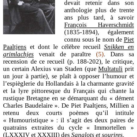
devait retenir dans son
anthologie plus de trente
ans plus tard, à savoir
François Haverschmidt
(1835-1894), également
connu sous le nom de
Piet
Paaltjens
et dont le célèbre recueil
Snikken en
grimlachjes
venait de paraître
(5)
. Dans sa
recension de ce recueil (p. 188-202), le critique,
un certain Alexius van Staden (que
Multatuli
prit
un jour à partie), se plaît à opposer l’humour et
l’espièglerie du Hollandais à la charmante gravité
et la lyre pittoresque du Français qui chante la
rustique Bretagne en se démarquant du « dément
Charles Baudelaire ». De Piet Paaltjens, Millien a
retenu deux courts poèmes qu’il intitule
« Humouristique » : il s’agit des deux paires de
quatrains extraites du cycle « Immortellen »
(LXXXIV et XXXIII) des
Sanglots et sourires
.