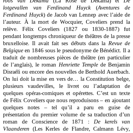
roos van Dekama
(La Rose de Dékama) et
De
lotgevallen van Ferdinand Huyck
(
Aventures de
Ferdinand Huyck
) de Jacob van Lennep avec l’aide de
l’auteur. À la mort de Wocquier, Coveliers prend la
relève. Félix Coveliers (1827 ou 1830-1887) fut
pendant longtemps chroniqueur de théâtres de la presse
bruxelloise. Il avait fait ses débuts dans la
Revue de
Belgique
en 1846 sous le pseudonyme de Bénédict. Il a
traduit de nombreuses pièces de théâtre (en particulier
de l’anglais), le roman
Henriette Temple
de Benjamin
Disraéli ou encore des nouvelles de Berthold Auerbach.
On lui doit la mise en vers de… la Constitution belge,
plusieurs vaudevilles, le livret ou l’adaptation de
quelques opéras-comiques et opérettes. C’est un texte
de Félix Coveliers que nous reproduisons – en ajoutant
quelques notes – tel qu’il a paru en guise de
présentation du premier volume de sa traduction d’un
roman de Conscience de 1871 :
De kerels van
Vlaanderen
(Les Kerles de Flandre, Calmann Lévy,