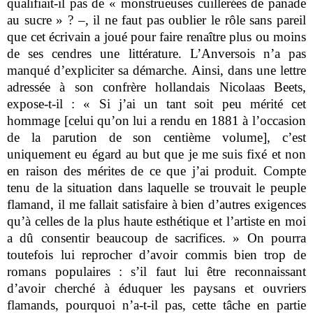
qualifiait-il pas de « monstrueuses cuillerées de panade
au sucre » ? –, il ne faut pas oublier le rôle sans pareil
que cet écrivain a joué pour faire renaître plus ou moins
de ses cendres une littérature. L’Anversois n’a pas
manqué d’expliciter sa démarche. Ainsi, dans une lettre
adressée à son confrère hollandais Nicolaas Beets,
expose-t-il : « Si j’ai un tant soit peu mérité cet
hommage [celui qu’on lui a rendu en 1881 à l’occasion
de la parution de son centième volume], c’est
uniquement eu égard au but que je me suis fixé et non
en raison des mérites de ce que j’ai produit. Compte
tenu de la situation dans laquelle se trouvait le peuple
flamand, il me fallait satisfaire à bien d’autres exigences
qu’à celles de la plus haute esthétique et l’artiste en moi
a dû consentir beaucoup de sacrifices. » On pourra
toutefois lui reprocher d’avoir commis bien trop de
romans populaires : s’il faut lui être reconnaissant
d’avoir cherché à éduquer les paysans et ouvriers
flamands, pourquoi n’a-t-il pas, cette tâche en partie