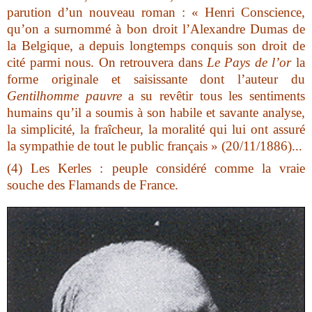
parution d’un nouveau roman : « Henri Conscience,
qu’on a surnommé à bon droit l’Alexandre Dumas de
la Belgique, a depuis longtemps conquis son droit de
cité parmi nous. On retrouvera dans
Le Pays de l’or
la
forme originale et saisissante dont l’auteur du
Gentilhomme pauvre
a su revêtir tous les sentiments
humains qu’il a soumis à son habile et savante analyse,
la simplicité, la fraîcheur, la moralité qui lui ont assuré
la sympathie de tout le public français » (20/11/1886)...
(4) Les Kerles : peuple considéré comme la vraie
souche des Flamands de France.