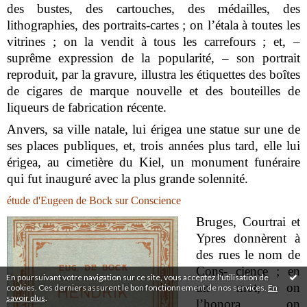
des bustes, des cartouches, des médailles, des
lithographies, des portraits-cartes ; on l’étala à toutes les
vitrines ; on la vendit à tous les carrefours ; et, –
suprême expression de la popularité, – son portrait
reproduit, par la gravure, illustra les étiquettes des boîtes
de cigares de marque nouvelle et des bouteilles de
liqueurs de fabrication récente.
Anvers, sa ville natale, lui érigea une statue sur une de
ses places publiques, et, trois années plus tard, elle lui
érigea, au cimetière du Kiel, un monument funéraire
qui fut inauguré avec la plus grande solennité.
étude d'Eugeen de Bock sur Conscience
Bruges, Courtrai et
Ypres donnèrent à
des rues le nom de
Cons- cience ; en
En poursuivant votre navigation sur ce site, vous acceptez l'utilisation de
un mot, on
cookies. Ces derniers assurent le bon fonctionnement de nos services.
En
savoir plus
.
l’honora, on