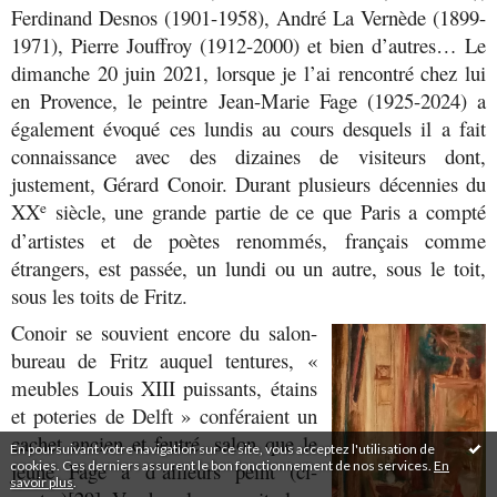
Ferdinand Desnos (1901-1958), André La Vernède (1899-
1971), Pierre Jouffroy (1912-2000) et bien d’autres…
Le
dimanche 20 juin 2021, lorsque je l’ai rencontré chez lui
en Provence, le peintre Jean-Marie Fage (1925-2024) a
également évoqué ces lundis au cours desquels il a fait
connaissance avec des dizaines de visiteurs dont,
justement, Gérard Conoir. Durant plusieurs
décennies du
XX
siècle, une grande partie de ce que Paris a compté
e
d’artistes et de poètes renommés, français comme
étrangers, est passée, un lundi ou un autre, sous le toit,
sous les toits de Fritz.
Conoir se souvient encore du salon-
bureau de Fritz auquel tentures, «
meubles Louis XIII puissants, étains
et poteries de Delft » conféraient un
cachet ancien et feutré, salon que le
En poursuivant votre navigation sur ce site, vous acceptez l'utilisation de
cookies. Ces derniers assurent le bon fonctionnement de nos services.
En
jeune Fage a d’ailleurs peint (ci-
savoir plus
.