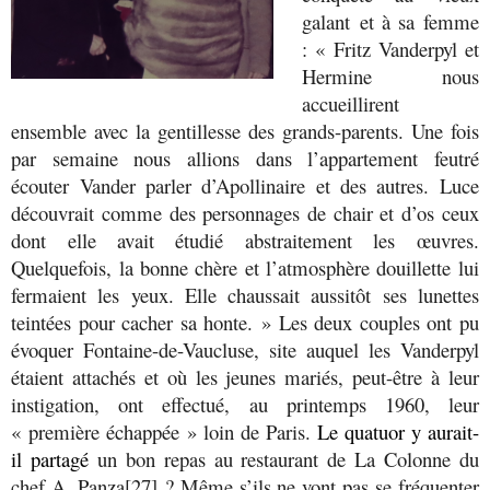
galant et à sa femme
: « Fritz Vanderpyl et
Hermine nous
accueillirent
ensemble avec la gentillesse des grands-parents. Une fois
par semaine nous allions dans l’appartement feutré
écouter Vander parler d’Apollinaire et des autres. Luce
découvrait comme des personnages de chair et d’os ceux
dont elle avait étudié abstraitement les œuvres.
Quelquefois, la bonne chère et l’atmosphère douillette lui
fermaient les yeux. Elle chaussait aussitôt ses lunettes
teintées pour cacher sa honte. » Les deux couples ont pu
évoquer Fontaine-de-Vaucluse, site auquel les Vanderpyl
étaient attachés et où les jeunes mariés, peut-être à leur
instigation, ont effectué, au printemps 1960, leur
« première échappée » loin de Paris.
Le quatuor y aurait-
il partagé
un bon repas au restaurant de La Colonne du
chef A. Panza
[27]
? Même s’ils ne vont pas se fréquenter