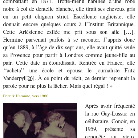
combattant en 1871. Trotte-menu habillée d’une robe
noire à col de dentelle blanche, elle tirait ses cheveux gris
en un petit chignon strict. Excellente angliciste, elle
donnait encore quelques cours à l’Institut Britannique.
Cette Arlésienne exilée me prit sous son
aile […].
Hermine
parvenait parfois à se raconter. J’appris donc
qu’en 1889, à l’âge de dix-sept ans, elle avait quitté seule
sa Provence pour partir à Londres comme jeune-fille au
pair. Cette date m’étourdissait. Rentrée en France, elle
‘‘acheta’’ une école et épousa le journaliste Fritz
Vanderpyl
[26]
. À ce point du récit, ce dernier reprenait la
parole pour ne plus la lâcher. Mais quel régal ! »
Fritz & Hermine, vers 1960
Après avoir fréquenté
la rue Gay-Lussac en
célibataire, Conoir, en
1959, présente sa
conquête au vieux