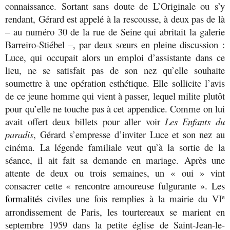
connaissance. Sortant sans doute de L’Originale ou s’y
rendant, Gérard est appelé à la rescousse, à deux pas de là
– au numéro 30 de la rue de Seine qui abritait la galerie
Barreiro-Stiébel –, par deux sœurs en pleine discussion :
Luce, qui occupait alors un emploi d’assistante dans ce
lieu, ne se satisfait pas de son nez qu’elle souhaite
soumettre à une opération esthétique. Elle sollicite l’avis
de ce jeune homme qui vient à passer, lequel milite plutôt
pour qu’elle ne touche pas à cet appendice. Comme on lui
avait offert deux billets pour aller voir
Les Enfants du
paradis
, Gérard s’empresse d’inviter Luce et son nez au
cinéma. La légende familiale veut qu’à la sortie de la
séance, il ait fait sa demande en mariage. Après une
attente de deux ou trois semaines, un « oui » vint
consacrer cette «
rencontre amoureuse fulgurante
».
Les
formalités
civiles une fois remplies à la mairie du VI
e
arrondissement de Paris, les tourtereaux se marient en
septembre 1959 dans la petite église de Saint-Jean-le-