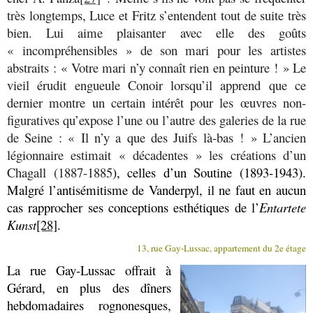
très longtemps, Luce et Fritz s’entendent tout de suite très
bien. Lui aime plaisanter avec elle des goûts
« incompréhensibles » de son mari pour les artistes
abstraits : « Votre mari n’y connaît rien en peinture ! » Le
vieil érudit engueule Conoir lorsqu’il apprend que ce
dernier montre un certain intérêt pour les œuvres non-
figuratives qu’expose l’une ou l’autre des galeries de la rue
de Seine : « Il n’y a que des Juifs là-bas ! » L’ancien
légionnaire estimait « décadentes » les créations d’un
Chagall (1887-1885
), celles d’un Soutine (1893-1943).
Malgré l’antisémitisme de Vanderpyl, il ne faut en aucun
cas rapprocher ses conceptions esthétiques de l’
Entartete
Kunst
[28]
.
13, rue Gay-Lussac, appartement du 2e étage
La rue Gay-Lussac offrait à
Gérard, en plus des dîners
hebdomadaires rognonesques,