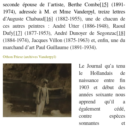
seconde épouse de l’artiste, Berthe Combe
[15]
(1891-
1974), adressée à M. et Mme Vanderpyl, treize lettres
d’
Auguste Chabaud
[16]
(1882-1955), une de chacun de
ces autres peintres : André Utter (1886-1948), Raoul
Dufy
[17]
(1877-1953), André Dunoyer de Segonzac
[18]
(1884-1974), Jacques Villon (1875-1963) et, enfin, une du
marchand d’art Paul Guillaume (1891-1934).
Othon Friesz (archives Vanderpyl)
Le Journal qu’a tenu
le Hollandais de
naissance entre fin
1903 et début des
années soixante nous
apprend qu’il a
également cédé,
contre espèces
sonnantes et