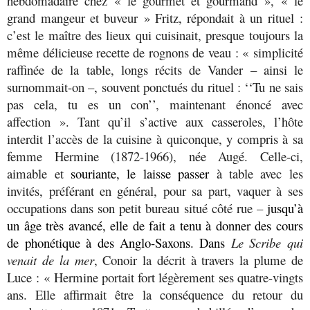
hebdomadaire chez « le gourmet et gourmand », « le
grand mangeur et buveur » Fritz, répondait à un rituel :
c’est le maître des lieux qui cuisinait, presque toujours la
même délicieuse recette de rognons de veau : « simplicité
raffinée de la table, longs récits de Vander – ainsi le
surnommait-on –, souvent ponctués du rituel : ‘‘Tu ne sais
pas cela, tu es un con’’, maintenant énoncé avec
affection ». Tant qu’il s’active aux casseroles, l’hôte
interdit l’accès de la cuisine à quiconque, y compris à sa
femme Hermine (1872-1966), née Augé. Celle-ci,
aimable et
souriante, le laisse passer
à table avec les
invités, préférant en général, pour sa part, vaquer à ses
occupations dans son petit bureau situé côté rue –
jusqu’à
un âge très avancé, elle de fait a tenu à donner des cours
de phonétique à des Anglo-Saxons. Dans
Le Scribe qui
venait de la mer
, Conoir la décrit à travers la plume de
Luce : « Hermine portait fort légèrement ses quatre-vingts
ans. Elle affirmait être la conséquence du retour du