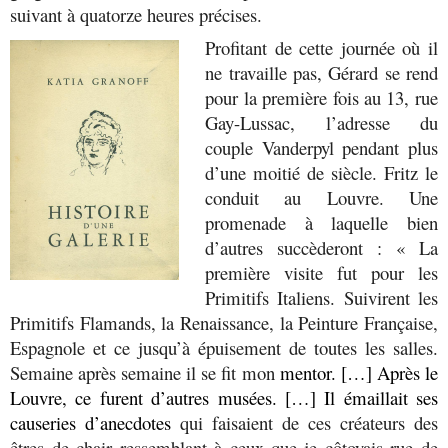
suivant à quatorze heures précises.
Profitant de cette journée où il
ne travaille pas, Gérard se rend
pour la première fois au 13, rue
Gay-Lussac, l’adresse du
couple Vanderpyl pendant plus
d’une moitié de siècle. Fritz le
conduit au Louvre. Une
promenade à laquelle bien
d’autres succèderont : « La
première visite fut pour les
Primitifs Italiens. Suivirent les
Primitifs Flamands, la Renaissance, la Peinture Française,
Espagnole et ce jusqu’à épuisement de toutes les salles.
Semaine après semaine il se fit mon
mentor. […] Après le
Louvre, ce furent d’autres musées. […] Il émaillait ses
causeries d’anecdotes
qui faisaient de ces créateurs des
êtres de chair ressemblant à ceux que je côtoyais rue de