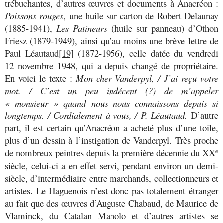
trébuchantes, d’autres œuvres et documents à Anacréon :
Poissons rouges
, une huile sur carton de Robert Delaunay
(1885-1941),
Les Patineurs
(huile sur panneau) d’Othon
Friesz (1879-1949), ainsi qu’au moins une brève lettre de
Paul Léautaud
[19]
(1872-1956), celle datée du vendredi
12 novembre 1948, qui a depuis changé de propriétaire.
En voici le texte :
Mon cher Vanderpyl, /
J’ai reçu votre
mot. /
C’est un peu indécent (?) de m’appeler
« monsieur » quand nous nous connaissons depuis si
longtemps. /
Cordialement à vous, /
P. Léautaud.
D’autre
part, il est certain qu’Anacréon a acheté plus d’une toile,
plus d’un dessin à l’instigation de Vanderpyl. Très proche
de nombreux peintres depuis la première décennie du XX
e
siècle, celui-ci a en effet servi, pendant environ un demi-
siècle, d’intermédiaire entre marchands, collectionneurs et
artistes. Le Haguenois n’est donc pas totalement étranger
au fait que des œuvres d’Auguste Chabaud, de Maurice de
Vlaminck, du Catalan Manolo et d’autres artistes se