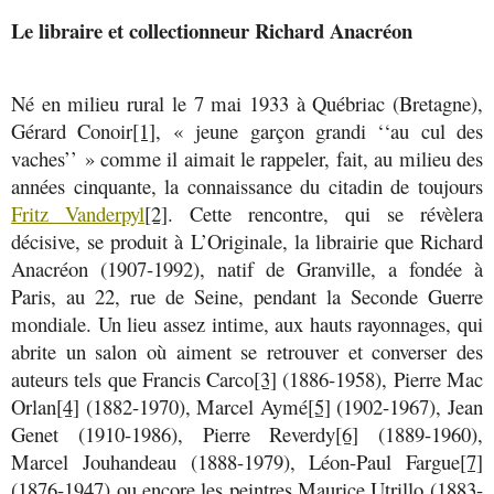
Le libraire et collectionneur Richard Anacréon
Né en milieu rural le 7 mai 1933 à Québriac (Bretagne),
Gérard Conoir
[1]
, « jeune garçon grandi ‘‘au cul des
vaches’’ » comme il aimait le rappeler, fait, au milieu des
années cinquante, la connaissance du citadin de toujours
Fritz Vanderpyl
[2]
. Cette rencontre, qui se révèlera
décisive, se produit à L’Originale, la librairie que Richard
Anacréon (1907-1992), natif de Granville, a fondée à
Paris, au 22, rue de Seine, pendant la Seconde Guerre
mondiale. Un lieu assez intime, aux hauts rayonnages, qui
abrite un salon où aiment se retrouver et converser des
auteurs tels que Francis Carco
[3]
(1886-1958), Pierre Mac
Orlan
[4]
(1882-1970), Marcel Aymé
[5]
(1902-1967), Jean
Genet (1910-1986), Pierre Reverdy
[6]
(1889-1960),
Marcel Jouhandeau (1888-1979), Léon-Paul Fargue
[7]
(1876-1947) ou encore les peintres Maurice Utrillo (1883-