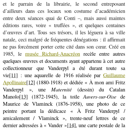
et le parrain de la librairie, le second entreposant
d’ailleurs dans ces locaux son costume d’académicien
entre deux séances quai de Conti –, mais aussi maintes
éditions rares, voire « truffées », et quelques centaines
d’œuvres d’art. Tous ses trésors, il les léguera à sa ville
natale, ceci malgré de fréquentes dénégations : il affirmait
ne pas forcément porter cette cité dans son cœur. Créé en
1985, le
musée Richard-Anacréon
recèle entre autres
quelques œuvres et documents ayant appartenu à cet autre
collectionneur que Vanderpyl a été durant toute sa
vie
[11]
: une aquarelle de 1916 réalisée par
Guillaume
Apollinaire
[12]
(1880-1918) et dédiée « À mon ami Fritz
Vanderpyl », une
Maternité
(dessin) du Catalan
Manolo
[13]
(1872-1945), la toile
Auvers-sur-Oise
de
Maurice de Vlaminck (1876-1958), une photo de ce
peintre portant la dédicace « À Fritz Vanderpyl /
amicalement / Vlaminck », trente-neuf lettres de ce
dernier adressées à « Vander »
[14]
, une carte postale de la