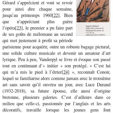
Gérard s’apprécient et vont se revoir
pour ainsi dire chaque semaine,
jusqu’au printemps 1960
[22]
.
Bien
que n’appréciant plus guère
l’opéra
[23]
, le premier a pu faire part
de ses goûts de mélomane au second
qui met justement à profit sa période
parisienne pour acquérir, outre un robuste bagage pictural,
une solide culture musicale et devenir un amateur d’art
lyrique. Peu à peu, Vanderpyl se livre et évoque son passé
tout en continuant d’« initier » son protégé. « C’est lui
qui m’a mis le pied à l’étrier
[24]
», reconnaît Conoir,
lequel se familiarise alors comme jamais avec le troisième
art sans savoir qu’il ouvrira un jour, avec Luce Durand
(1932-2018), sa future épouse, elle aussi d’origine
bretonne, plusieurs galeries. C’est d’ailleurs dans ce
milieu que celle-ci, passionnée par l’anglais et les arts
décoratifs, travaille lorsque les jeunes gens font