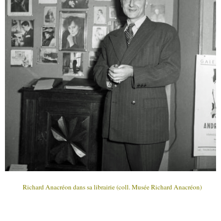
Richard Anacréon dans sa librairie (coll. Musée Richard Anacréon)