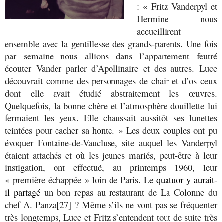
: « Fritz Vanderpyl et
Hermine nous
accueillirent
ensemble avec la gentillesse des grands-parents. Une fois
par semaine nous allions dans l’appartement feutré
écouter Vander parler d’Apollinaire et des autres. Luce
découvrait comme des personnages de chair et d’os ceux
dont elle avait étudié abstraitement les œuvres.
Quelquefois, la bonne chère et l’atmosphère douillette lui
fermaient les yeux. Elle chaussait aussitôt ses lunettes
teintées pour cacher sa honte. » Les deux couples ont pu
évoquer Fontaine-de-Vaucluse, site auquel les Vanderpyl
étaient attachés et où les jeunes mariés, peut-être à leur
instigation, ont effectué, au printemps 1960, leur
« première échappée » loin de Paris.
Le quatuor y aurait-
il partagé
un bon repas au restaurant de La Colonne du
chef A. Panza
[27]
? Même s’ils ne vont pas se fréquenter
très longtemps, Luce et Fritz s’entendent tout de suite très