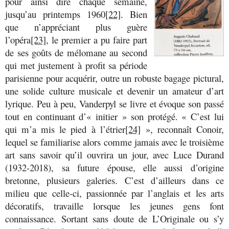
pour ainsi dire chaque semaine,
jusqu’au printemps 1960
[22]
.
Bien
que n’appréciant plus guère
l’opéra
[23]
, le premier a pu faire part
de ses goûts de mélomane au second
qui met justement à profit sa période
parisienne pour acquérir, outre un robuste bagage pictural,
une solide culture musicale et devenir un amateur d’art
lyrique. Peu à peu, Vanderpyl se livre et évoque son passé
tout en continuant d’« initier » son protégé. « C’est lui
qui m’a mis le pied à l’étrier
[24]
», reconnaît Conoir,
lequel se familiarise alors comme jamais avec le troisième
art sans savoir qu’il ouvrira un jour, avec Luce Durand
(1932-2018), sa future épouse, elle aussi d’origine
bretonne, plusieurs galeries. C’est d’ailleurs dans ce
milieu que celle-ci, passionnée par l’anglais et les arts
décoratifs, travaille lorsque les jeunes gens font
connaissance. Sortant sans doute de L’Originale ou s’y