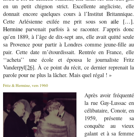
en un petit chignon strict. Excellente angliciste, elle
donnait encore quelques cours à l’Institut Britannique.
Cette Arlésienne exilée me prit sous son
aile […].
Hermine
parvenait parfois à se raconter. J’appris donc
qu’en 1889, à l’âge de dix-sept ans, elle avait quitté seule
sa Provence pour partir à Londres comme jeune-fille au
pair. Cette date m’étourdissait. Rentrée en France, elle
‘‘acheta’’ une école et épousa le journaliste Fritz
Vanderpyl
[26]
. À ce point du récit, ce dernier reprenait la
parole pour ne plus la lâcher. Mais quel régal ! »
Fritz & Hermine, vers 1960
Après avoir fréquenté
la rue Gay-Lussac en
célibataire, Conoir, en
1959, présente sa
conquête au vieux
galant et à sa femme