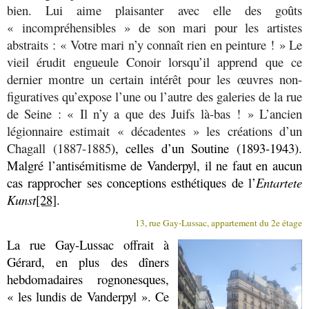
bien. Lui aime plaisanter avec elle des goûts
« incompréhensibles » de son mari pour les artistes
abstraits : « Votre mari n’y connaît rien en peinture ! » Le
vieil érudit engueule Conoir lorsqu’il apprend que ce
dernier montre un certain intérêt pour les œuvres non-
figuratives qu’expose l’une ou l’autre des galeries de la rue
de Seine : « Il n’y a que des Juifs là-bas ! » L’ancien
légionnaire estimait « décadentes » les créations d’un
Chagall (1887-1885
), celles d’un Soutine (1893-1943).
Malgré l’antisémitisme de Vanderpyl, il ne faut en aucun
cas rapprocher ses conceptions esthétiques de l’
Entartete
Kunst
[28]
.
13, rue Gay-Lussac, appartement du 2e étage
La rue Gay-Lussac offrait à
Gérard, en plus des dîners
hebdomadaires rognonesques,
« les lundis de Vanderpyl ». Ce