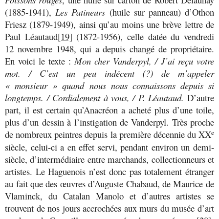
(1885-1941),
Les Patineurs
(huile sur panneau) d’Othon
Friesz (1879-1949), ainsi qu’au moins une brève lettre de
Paul Léautaud
[19]
(1872-1956), celle datée du vendredi
12 novembre 1948, qui a depuis changé de propriétaire.
En voici le texte :
Mon cher Vanderpyl, /
J’ai reçu votre
mot. /
C’est un peu indécent (?) de m’appeler
« monsieur » quand nous nous connaissons depuis si
longtemps. /
Cordialement à vous, /
P. Léautaud.
D’autre
part, il est certain qu’Anacréon a acheté plus d’une toile,
plus d’un dessin à l’instigation de Vanderpyl. Très proche
de nombreux peintres depuis la première décennie du XX
e
siècle, celui-ci a en effet servi, pendant environ un demi-
siècle, d’intermédiaire entre marchands, collectionneurs et
artistes. Le Haguenois n’est donc pas totalement étranger
au fait que des œuvres d’Auguste Chabaud, de Maurice de
Vlaminck, du Catalan Manolo et d’autres artistes se
trouvent de nos jours accrochées aux murs du musée d’art