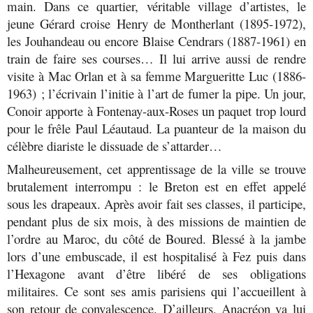
main. Dans ce quartier, véritable village d’artistes, le
jeune Gérard croise Henry de Montherlant (1895-1972),
les Jouhandeau ou encore Blaise Cendrars (1887-1961) en
train de faire ses courses… Il lui arrive aussi de rendre
visite à Mac Orlan et à sa femme Margueritte Luc (1886-
1963) ; l’écrivain l’initie à l’art de fumer la pipe. Un jour,
Conoir apporte à Fontenay-aux-Roses un paquet trop lourd
pour le frêle Paul Léautaud. La puanteur de la maison du
célèbre diariste le dissuade de s’attarder…
Malheureusement, cet apprentissage de la ville se trouve
brutalement interrompu : le Breton est en effet appelé
sous les drapeaux. Après avoir fait ses classes, il participe,
pendant plus de six mois, à des missions de maintien de
l’ordre au Maroc, du côté de Boured. Blessé à la jambe
lors d’une embuscade, il est hospitalisé à Fez puis dans
l’Hexagone avant d’être libéré de ses obligations
militaires. Ce sont ses amis parisiens qui l’accueillent à
son retour de convalescence. D’ailleurs, Anacréon va lui