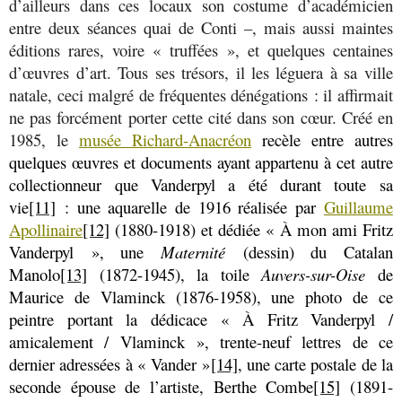
d’ailleurs dans ces locaux son costume d’académicien
entre deux séances quai de Conti –, mais aussi maintes
éditions rares, voire « truffées », et quelques centaines
d’œuvres d’art. Tous ses trésors, il les léguera à sa ville
natale, ceci malgré de fréquentes dénégations : il affirmait
ne pas forcément porter cette cité dans son cœur. Créé en
1985, le
musée Richard-Anacréon
recèle entre autres
quelques œuvres et documents ayant appartenu à cet autre
collectionneur que Vanderpyl a été durant toute sa
vie
[11]
: une aquarelle de 1916 réalisée par
Guillaume
Apollinaire
[12]
(1880-1918) et dédiée « À mon ami Fritz
Vanderpyl », une
Maternité
(dessin) du Catalan
Manolo
[13]
(1872-1945), la toile
Auvers-sur-Oise
de
Maurice de Vlaminck (1876-1958), une photo de ce
peintre portant la dédicace « À Fritz Vanderpyl /
amicalement / Vlaminck », trente-neuf lettres de ce
dernier adressées à « Vander »
[14]
, une carte postale de la
seconde épouse de l’artiste, Berthe Combe
[15]
(1891-