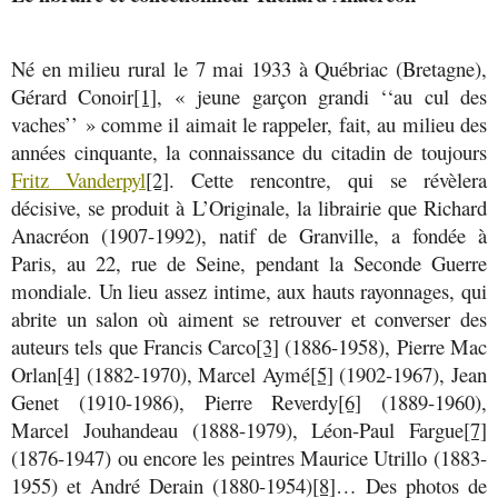
Né en milieu rural le 7 mai 1933 à Québriac (Bretagne),
Gérard Conoir
[1]
, « jeune garçon grandi ‘‘au cul des
vaches’’ » comme il aimait le rappeler, fait, au milieu des
années cinquante, la connaissance du citadin de toujours
Fritz Vanderpyl
[2]
. Cette rencontre, qui se révèlera
décisive, se produit à L’Originale, la librairie que Richard
Anacréon (1907-1992), natif de Granville, a fondée à
Paris, au 22, rue de Seine, pendant la Seconde Guerre
mondiale. Un lieu assez intime, aux hauts rayonnages, qui
abrite un salon où aiment se retrouver et converser des
auteurs tels que Francis Carco
[3]
(1886-1958), Pierre Mac
Orlan
[4]
(1882-1970), Marcel Aymé
[5]
(1902-1967), Jean
Genet (1910-1986), Pierre Reverdy
[6]
(1889-1960),
Marcel Jouhandeau (1888-1979), Léon-Paul Fargue
[7]
(1876-1947) ou encore les peintres Maurice Utrillo (1883-
1955) et André Derain (1880-1954)
[8]
… Des photos de