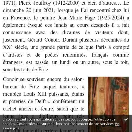
1971), Pierre Jouffroy (1912-2000) et bien d’autres…
Le
dimanche 20 juin 2021, lorsque je l’ai rencontré chez lui
en Provence, le peintre Jean-Marie Fage (1925-2024) a
également évoqué ces lundis au cours desquels il a fait
connaissance avec des dizaines de visiteurs dont,
justement, Gérard Conoir. Durant plusieurs
décennies du
XX
siècle, une grande partie de ce que Paris a compté
e
d’artistes et de poètes renommés, français comme
étrangers, est passée, un lundi ou un autre, sous le toit,
sous les toits de Fritz.
Conoir se souvient encore du salon-
bureau de Fritz auquel tentures, «
meubles Louis XIII puissants, étains
et poteries de Delft » conféraient un
cachet ancien et feutré, salon que le
jeune Fage a d’ailleurs peint (ci-
En poursuivant votre navigation sur ce site, vous acceptez l'utilisation de
contre)
[29]
. Vanderpyl y prenait place
cookies. Ces derniers assurent le bon fonctionnement de nos services.
En
savoir plus
.
dans un fauteuil derrière lequel était