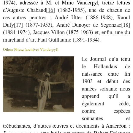
1974), adressée à M. et Mme Vanderpyl, treize lettres
d’
Auguste Chabaud
[16]
(1882-1955), une de chacun de
ces autres peintres : André Utter (1886-1948), Raoul
Dufy
[17]
(1877-1953), André Dunoyer de Segonzac
[18]
(1884-1974), Jacques Villon (1875-1963) et, enfin, une du
marchand d’art Paul Guillaume (1891-1934).
Othon Friesz (archives Vanderpyl)
Le Journal qu’a tenu
le Hollandais de
naissance entre fin
1903 et début des
années soixante nous
apprend qu’il a
également cédé,
contre espèces
sonnantes et
trébuchantes, d’autres œuvres et documents à Anacréon :
Poissons rouges
, une huile sur carton de Robert Delaunay