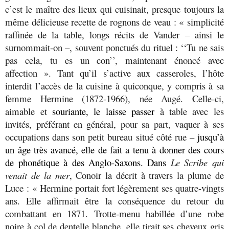
c’est le maître des lieux qui cuisinait, presque toujours la
même délicieuse recette de rognons de veau : « simplicité
raffinée de la table, longs récits de Vander – ainsi le
surnommait-on –, souvent ponctués du rituel : ‘‘Tu ne sais
pas cela, tu es un con’’, maintenant énoncé avec
affection ». Tant qu’il s’active aux casseroles, l’hôte
interdit l’accès de la cuisine à quiconque, y compris à sa
femme Hermine (1872-1966), née Augé. Celle-ci,
aimable et
souriante, le laisse passer
à table avec les
invités, préférant en général, pour sa part, vaquer à ses
occupations dans son petit bureau situé côté rue –
jusqu’à
un âge très avancé, elle de fait a tenu à donner des cours
de phonétique à des Anglo-Saxons. Dans
Le Scribe qui
venait de la mer
, Conoir la décrit à travers la plume de
Luce : « Hermine portait fort légèrement ses quatre-vingts
ans. Elle affirmait être la conséquence du retour du
combattant en 1871. Trotte-menu habillée d’une robe
noire à col de dentelle blanche, elle tirait ses cheveux gris