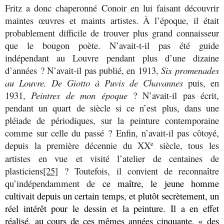
Fritz a donc chaperonné Conoir en lui faisant découvrir
maintes œuvres et maints artistes. À l’époque, il était
probablement difficile de trouver plus grand connaisseur
que le bougon poète. N’avait-t-il pas été guide
indépendant au Louvre pendant plus d’une dizaine
d’années ? N’avait-il pas publié, en 1913,
Six promenades
au Louvre. De Giotto à Puvis de Chavannes
puis, en
1931,
Peintres de mon époque
? N’avait-il pas écrit,
pendant un quart de siècle si ce n’est plus, dans une
pléiade de périodiques, sur la peinture contemporaine
comme sur celle du passé ? Enfin, n’avait-il pas côtoyé,
depuis la première décennie du XX
siècle, tous les
e
artistes en vue et visité l’atelier de centaines de
plasticiens
[25]
? Toutefois, il convient de reconnaître
qu’indépendamment de
ce maître, le jeune homme
cultivait depuis un certain temps, et plutôt secrètement, un
réel intérêt pour le dessin et la peinture. Il a en effet
réalisé, au cours de ces mêmes années cinquante, « des