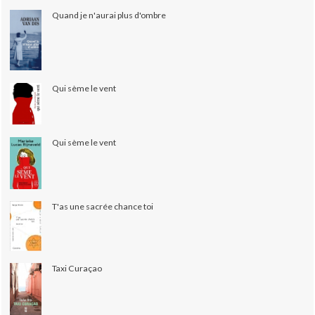
Quand je n'aurai plus d'ombre
Qui sème le vent
Qui sème le vent
T'as une sacrée chance toi
Taxi Curaçao