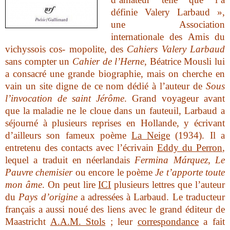
définie Valery Larbaud »,
une Association
internationale des Amis du
vichyssois cos- mopolite, des
Cahiers Valery Larbaud
sans compter un
Cahier de l’Herne
,
Béatrice Mousli lui
a consacré une grande biographie,
mais on cherche en
vain un site digne de ce nom dédié à l’auteur de
Sous
l’invocation de saint Jérôme
. Grand voyageur avant
que la maladie ne le cloue dans un fauteuil, Larbaud a
séjourné à plusieurs reprises en Hollande, y écrivant
d’ailleurs son fameux poème
La Neige
(1934). Il a
entretenu des contacts avec l’écrivain
Eddy du Perron
,
lequel a traduit en néerlandais
Fermina Márquez
,
Le
Pauvre chemisier
ou encore le poème
Je t’apporte toute
mon âme
. On peut lire
ICI
plusieurs lettres que l’auteur
du
Pays d’origine
a adressées à Larbaud. Le traducteur
français a aussi noué des liens avec le grand éditeur de
Maastricht
A.A.M. Stols
;
leur
correspondance
a fait