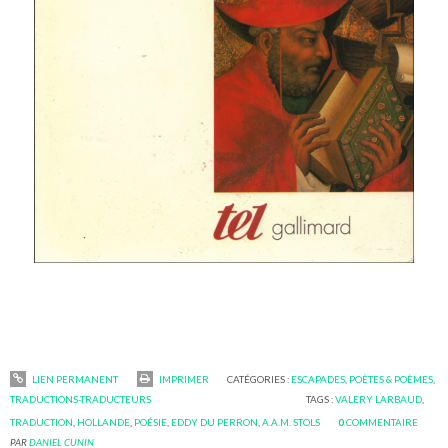
LIEN PERMANENT
IMPRIMER
CATÉGORIES :
ESCAPADES
,
POÈTES & POÈMES
,
TRADUCTIONS-TRADUCTEURS
TAGS :
VALERY LARBAUD
,
TRADUCTION
,
HOLLANDE
,
POÉSIE
,
EDDY DU PERRON
,
A.A.M. STOLS
0
COMMENTAIRE
PAR
DANIEL CUNIN