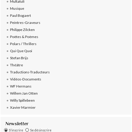
Multatuli
Musique
Paul Bogaert
Peintres-Graveurs
Philippe Zilcken
Poètes & Poèmes
Polars / Thrillers
Qui Que Quoi
Stefan Brijs
Théâtre
Traductions-Traducteurs
Vidéos-Documents
WF Hermans
Willem Jan Otten
Willy Spillebeen
Xavier Marmier
Newsletter
S'inscrire
Se désinscrire