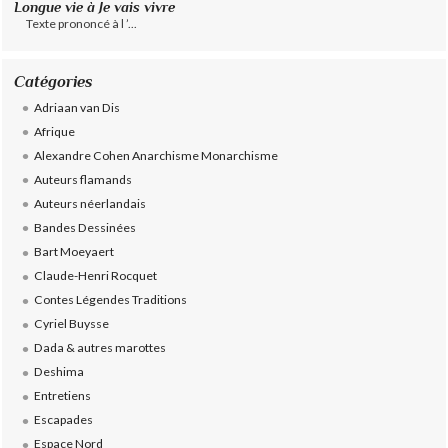
Longue vie à Je vais vivre
Texte prononcé à l ’...
Catégories
Adriaan van Dis
Afrique
Alexandre Cohen Anarchisme Monarchisme
Auteurs flamands
Auteurs néerlandais
Bandes Dessinées
Bart Moeyaert
Claude-Henri Rocquet
Contes Légendes Traditions
Cyriel Buysse
Dada & autres marottes
Deshima
Entretiens
Escapades
Espace Nord