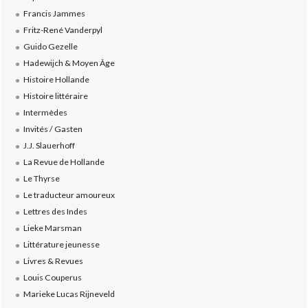
Francis Jammes
Fritz-René Vanderpyl
Guido Gezelle
Hadewijch & Moyen Âge
Histoire Hollande
Histoire littéraire
Intermèdes
Invités / Gasten
J.J. Slauerhoff
La Revue de Hollande
Le Thyrse
Le traducteur amoureux
Lettres des Indes
Lieke Marsman
Littérature jeunesse
Livres & Revues
Louis Couperus
Marieke Lucas Rijneveld