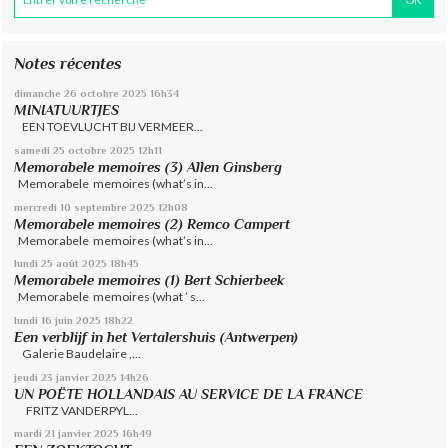
Notes récentes
dimanche 26
octobre 2025
16h34
MINIATUURTJES
EEN TOEVLUCHT BIJ VERMEER...
samedi 25
octobre 2025
12h11
Memorabele memoires (3) Allen Ginsberg
Memorabele memoires (what’s in...
mercredi 10
septembre 2025
12h08
Memorabele memoires (2) Remco Campert
Memorabele memoires (what’s in...
lundi 25
août 2025
18h45
Memorabele memoires (1) Bert Schierbeek
Memorabele memoires (what ’ s...
lundi 16
juin 2025
18h22
Een verblijf in het Vertalershuis (Antwerpen)
Galerie Baudelaire ,...
jeudi 23
janvier 2025
14h26
UN POËTE HOLLANDAIS AU SERVICE DE LA FRANCE
FRITZ VANDERPYL...
mardi 21
janvier 2025
16h49