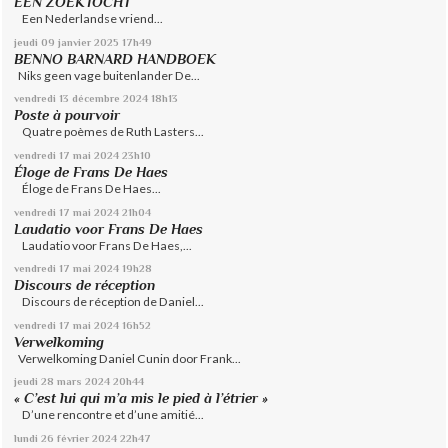
EEN ZOEKTOCHT
Een Nederlandse vriend...
jeudi 09
janvier 2025
17h49
BENNO BARNARD HANDBOEK
Niks geen vage buitenlander De...
vendredi 13
décembre 2024
18h13
Poste à pourvoir
Quatre poèmes de Ruth Lasters...
vendredi 17
mai 2024
23h10
Éloge de Frans De Haes
Éloge de Frans De Haes...
vendredi 17
mai 2024
21h04
Laudatio voor Frans De Haes
Laudatio voor Frans De Haes,...
vendredi 17
mai 2024
19h28
Discours de réception
Discours de réception de Daniel...
vendredi 17
mai 2024
16h52
Verwelkoming
Verwelkoming Daniel Cunin door Frank...
jeudi 28
mars 2024
20h44
« C’est lui qui m’a mis le pied à l’étrier »
D’une rencontre et d’une amitié...
lundi 26
février 2024
22h47