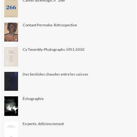
Cahier du Refuge, n° 266
Contant Permeke. Rétrospective
Cy Twombly. Photographs 1951-2010
Des bestioles chaudes entre les cuisses
Échographie
En perte, délicieusement