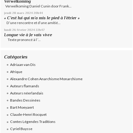
Verwelkoming
Verwelkoming Daniel Cunin door Frank...
jeudi 28
mars 2024
20h44
« C’est lui qui m’a mis le pied à l’étrier »
D’une rencontre et d’une amitié...
lundi 26
février 2024
22h47
Longue vie à Je vais vivre
Texte prononcé à l ’...
Catégories
Adriaan van Dis
Afrique
Alexandre Cohen Anarchisme Monarchisme
Auteurs flamands
Auteurs néerlandais
Bandes Dessinées
Bart Moeyaert
Claude-Henri Rocquet
Contes Légendes Traditions
Cyriel Buysse