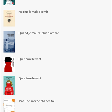
Ne plus jamais dormir
Quand je n'aurai plus d'ombre
Qui sème le vent
Qui sème le vent
T'as une sacrée chance toi