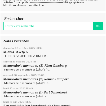
artistes francophiles-----------------------------------bibliographie sur
http://danielcunin.hautetfort.com
Rechercher
Notes récentes
dimanche 26
octobre 2025
16h34
MINIATUURTJES
EEN TOEVLUCHT BIJ VERMEER...
samedi 25
octobre 2025
12h11
Memorabele memoires (3) Allen Ginsberg
Memorabele memoires (what’s in...
mercredi 10
septembre 2025
12h08
Memorabele memoires (2) Remco Campert
Memorabele memoires (what’s in...
lundi 25
août 2025
18h45
Memorabele memoires (1) Bert Schierbeek
Memorabele memoires (what ’ s...
lundi 16
juin 2025
18h22
Een verblijf in het Vertalershuis (Antwerpen)