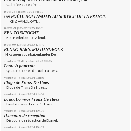
Galerie Baudelaire ,...
jeudi 23
janvier 2025
14h26
UN POËTE HOLLANDAIS AU SERVICE DE LA FRANCE
FRITZ VANDERPYL...
mardi 21
janvier 2025
16h49
EEN ZOEKTOCHT
Een Nederlandse vriend...
jeudi 09
janvier 2025
17h49
BENNO BARNARD HANDBOEK
Niks geen vage buitenlander De...
vendredi 13
décembre 2024
18h13
Poste à pourvoir
Quatre poèmes de Ruth Lasters...
vendredi 17
mai 2024
23h10
Éloge de Frans De Haes
Éloge de Frans De Haes...
vendredi 17
mai 2024
21h04
Laudatio voor Frans De Haes
Laudatio voor Frans De Haes,...
vendredi 17
mai 2024
19h28
Discours de réception
Discours de réception de Daniel...
vendredi 17
mai 2024
16h52