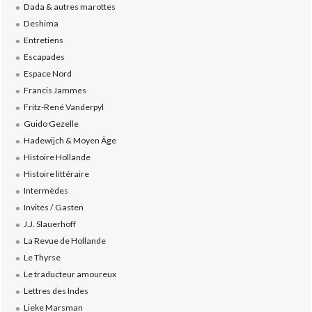
Dada & autres marottes
Deshima
Entretiens
Escapades
Espace Nord
Francis Jammes
Fritz-René Vanderpyl
Guido Gezelle
Hadewijch & Moyen Âge
Histoire Hollande
Histoire littéraire
Intermèdes
Invités / Gasten
J.J. Slauerhoff
La Revue de Hollande
Le Thyrse
Le traducteur amoureux
Lettres des Indes
Lieke Marsman