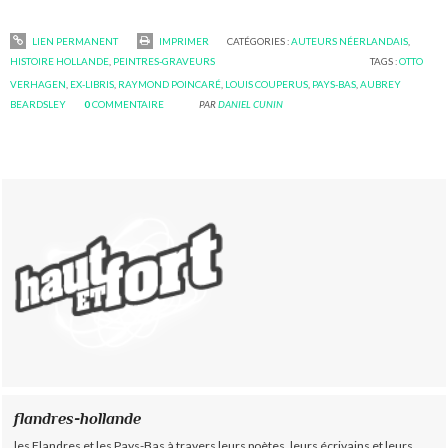
LIEN PERMANENT
IMPRIMER
CATÉGORIES :
AUTEURS NÉERLANDAIS
,
HISTOIRE HOLLANDE
,
PEINTRES-GRAVEURS
TAGS :
OTTO
VERHAGEN
,
EX-LIBRIS
,
RAYMOND POINCARÉ
,
LOUIS COUPERUS
,
PAYS-BAS
,
AUBREY
BEARDSLEY
0
COMMENTAIRE
PAR
DANIEL CUNIN
flandres-hollande
les Flandres et les Pays-Bas à travers leurs poètes, leurs écrivains et leurs