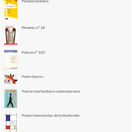
Peloton fantôme
Phoenix, n° 28
Po&sie n° 103
Poem-Epress
Poésie néerlandaise contemporaine
Poetes Neerlandais de la Modernite