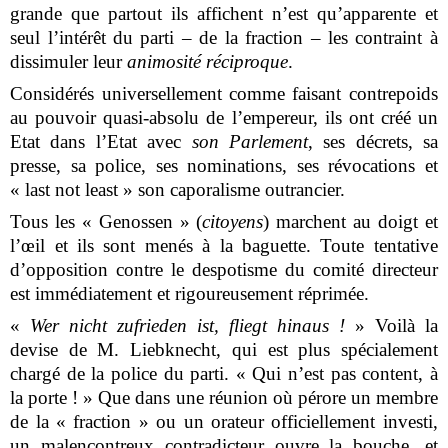
grande que partout ils affichent n’est qu’apparente et
seul l’intérêt du parti – de la fraction – les contraint à
dissimuler leur
animosité réciproque
.
Considérés universellement comme faisant contrepoids
au pouvoir quasi-absolu de l’empereur, ils ont créé un
Etat dans l’Etat avec
son Parlement
, ses décrets, sa
presse, sa police, ses nominations, ses révocations et
« last not least » son caporalisme outrancier.
Tous les « Genossen » (
citoyens
) marchent au doigt et
l’œil et ils sont menés à la baguette. Toute tentative
d’opposition contre le despotisme du comité directeur
est immédiatement et rigoureusement réprimée.
«
Wer nicht zufrieden ist, fliegt hinaus !
»
Voilà la
devise de M. Liebknecht, qui est plus spécialement
chargé de la police du parti. « Qui n’est pas content, à
la porte ! » Que dans une réunion où pérore un membre
de la « fraction » ou un orateur officiellement investi,
un malencontreux contradicteur ouvre la bouche, et