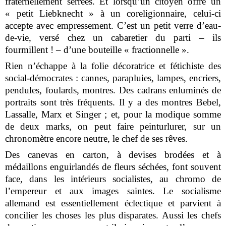
fraternellement serrées. Et lorsqu’un citoyen offre un
« petit Liebknecht » à un coreligionnaire, celui-ci
accepte avec empressement. C’est un petit verre d’eau-
de-vie, versé chez un cabaretier du parti – ils
fourmillent ! – d’une bouteille « fractionnelle ».
Rien n’échappe à la folie décoratrice et fétichiste des
social-démocrates : cannes, parapluies, lampes, encriers,
pendules, foulards, montres. Des cadrans enluminés de
portraits sont très fréquents. Il y a des montres Bebel,
Lassalle, Marx et Singer ; et, pour la modique somme
de deux marks, on peut faire peinturlurer, sur un
chronomètre encore neutre, le chef de ses rêves.
Des canevas en carton, à devises brodées et à
médaillons enguirlandés de fleurs séchées, font souvent
face, dans les intérieurs socialistes, au chromo de
l’empereur et aux images saintes. Le socialisme
allemand est essentiellement éclectique et parvient à
concilier les choses les plus disparates. Aussi les chefs