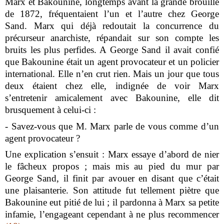
Marx et Bakounine, longtemps avant la grande brouille
de 1872, fréquentaient l’un et l’autre chez George
Sand. Marx qui déjà redoutait la concurrence du
précurseur anarchiste, répandait sur son compte les
bruits les plus perfides. A George Sand il avait confié
que Bakounine était un agent provocateur et un policier
international. Elle n’en crut rien. Mais un jour que tous
deux étaient chez elle, indignée de voir Marx
s’entretenir amicalement avec Bakounine, elle dit
brusquement à celui-ci :
- Savez-vous que M. Marx parle de vous comme d’un
agent provocateur ?
Une explication s’ensuit : Marx essaye d’abord de nier
le fâcheux propos ; mais mis au pied du mur par
George Sand, il finit par avouer en disant que c’était
une plaisanterie. Son attitude fut tellement piètre que
Bakounine eut pitié de lui ; il pardonna à Marx sa petite
infamie, l’engageant cependant à ne plus recommencer