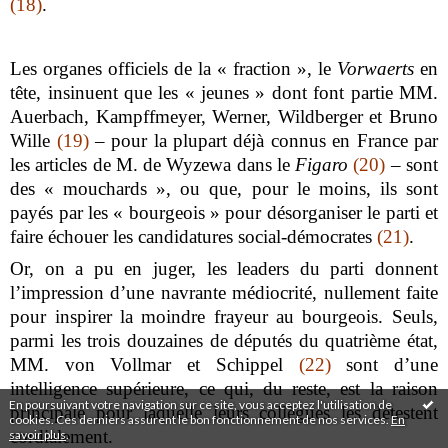
(18)
.
Les organes officiels de la « fraction », le
Vorwaerts
en
tête, insinuent que les « jeunes » dont font partie MM.
Auerbach, Kampffmeyer, Werner, Wildberger et Bruno
Wille
(19)
– pour la plupart déjà connus en France par
les articles de M. de Wyzewa dans le
Figaro
(20)
– sont
des « mouchards », ou que, pour le moins, ils sont
payés par les « bourgeois » pour désorganiser le parti et
faire échouer les candidatures social-démocrates
(21)
.
Or, on a pu en juger, les leaders du parti donnent
l’impression d’une navrante médiocrité, nullement faite
pour inspirer la moindre frayeur au bourgeois. Seuls,
parmi les trois douzaines de députés du quatrième état,
MM. von Vollmar et Schippel
(22)
sont d’une
intelligence supérieure, ce qui, du reste, est la raison
En poursuivant votre navigation sur ce site, vous acceptez l'utilisation de
principale pour laquelle leurs collègues les détestent
cookies. Ces derniers assurent le bon fonctionnement de nos services.
En
cordialement.
savoir plus
.