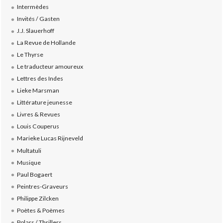
Intermèdes
Invités / Gasten
J.J. Slauerhoff
La Revue de Hollande
Le Thyrse
Le traducteur amoureux
Lettres des Indes
Lieke Marsman
Littérature jeunesse
Livres & Revues
Louis Couperus
Marieke Lucas Rijneveld
Multatuli
Musique
Paul Bogaert
Peintres-Graveurs
Philippe Zilcken
Poètes & Poèmes
Polars / Thrillers