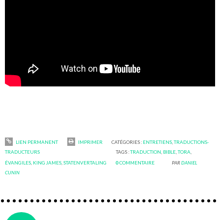
LIEN PERMANENT
IMPRIMER
CATÉGORIES :
ENTRETIENS
,
TRADUCTIONS-
TRADUCTEURS
TAGS :
TRADUCTION
,
BIBLE
,
TORA
,
ÉVANGILES
,
KING JAMES
,
STATENVERTALING
0
COMMENTAIRE
PAR
DANIEL
CUNIN