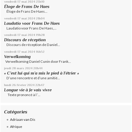
vendredi 17
mai 2024
23h10
Éloge de Frans De Haes
Éloge de Frans De Haes...
vendredi 17
mai 2024
21h04
Laudatio voor Frans De Haes
Laudatio voor Frans De Haes,...
vendredi 17
mai 2024
19h28
Discours de réception
Discours de réception de Daniel...
vendredi 17
mai 2024
16h52
Verwelkoming
Verwelkoming Daniel Cunin door Frank...
jeudi 28
mars 2024
20h44
« C’est lui qui m’a mis le pied à l’étrier »
D’une rencontre et d’une amitié...
lundi 26
février 2024
22h47
Longue vie à Je vais vivre
Texte prononcé à l ’...
Catégories
Adriaan van Dis
Afrique