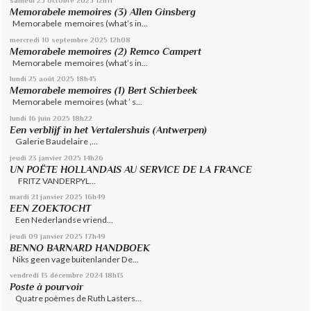
samedi 25
octobre 2025
12h11
Memorabele memoires (3) Allen Ginsberg
Memorabele memoires (what’s in...
mercredi 10
septembre 2025
12h08
Memorabele memoires (2) Remco Campert
Memorabele memoires (what’s in...
lundi 25
août 2025
18h45
Memorabele memoires (1) Bert Schierbeek
Memorabele memoires (what ’ s...
lundi 16
juin 2025
18h22
Een verblijf in het Vertalershuis (Antwerpen)
Galerie Baudelaire ,...
jeudi 23
janvier 2025
14h26
UN POËTE HOLLANDAIS AU SERVICE DE LA FRANCE
FRITZ VANDERPYL...
mardi 21
janvier 2025
16h49
EEN ZOEKTOCHT
Een Nederlandse vriend...
jeudi 09
janvier 2025
17h49
BENNO BARNARD HANDBOEK
Niks geen vage buitenlander De...
vendredi 13
décembre 2024
18h13
Poste à pourvoir
Quatre poèmes de Ruth Lasters...