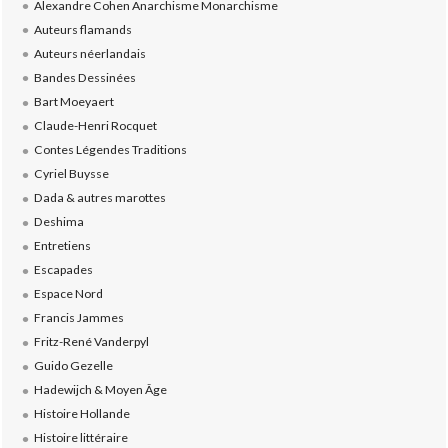
Alexandre Cohen Anarchisme Monarchisme
Auteurs flamands
Auteurs néerlandais
Bandes Dessinées
Bart Moeyaert
Claude-Henri Rocquet
Contes Légendes Traditions
Cyriel Buysse
Dada & autres marottes
Deshima
Entretiens
Escapades
Espace Nord
Francis Jammes
Fritz-René Vanderpyl
Guido Gezelle
Hadewijch & Moyen Âge
Histoire Hollande
Histoire littéraire