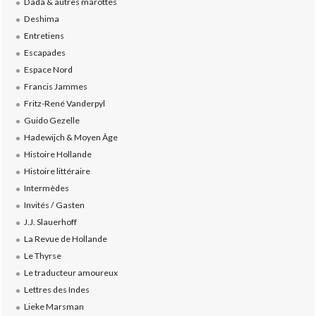
Dada & autres marottes
Deshima
Entretiens
Escapades
Espace Nord
Francis Jammes
Fritz-René Vanderpyl
Guido Gezelle
Hadewijch & Moyen Âge
Histoire Hollande
Histoire littéraire
Intermèdes
Invités / Gasten
J.J. Slauerhoff
La Revue de Hollande
Le Thyrse
Le traducteur amoureux
Lettres des Indes
Lieke Marsman