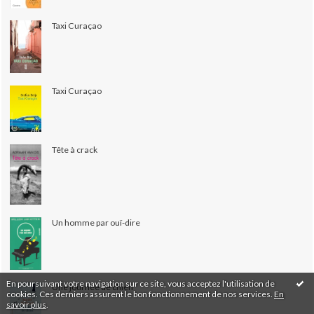
Taxi Curaçao
Taxi Curaçao
Tête à crack
Un homme par ouï-dire
En poursuivant votre navigation sur ce site, vous acceptez l'utilisation de
Une journée de chien
cookies. Ces derniers assurent le bon fonctionnement de nos services.
En
savoir plus
.