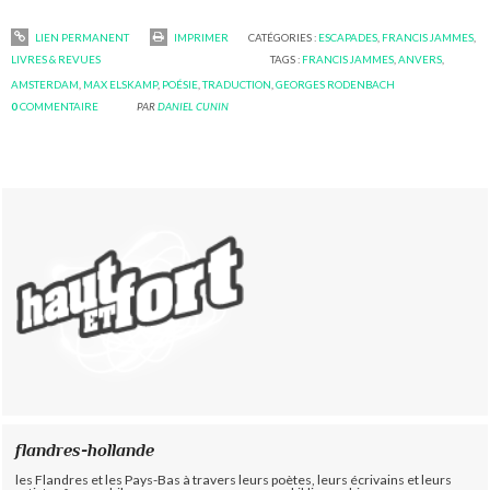
LIEN PERMANENT
IMPRIMER
CATÉGORIES :
ESCAPADES
,
FRANCIS JAMMES
,
LIVRES & REVUES
TAGS :
FRANCIS JAMMES
,
ANVERS
,
AMSTERDAM
,
MAX ELSKAMP
,
POÉSIE
,
TRADUCTION
,
GEORGES RODENBACH
0
COMMENTAIRE
PAR
DANIEL CUNIN
flandres-hollande
les Flandres et les Pays-Bas à travers leurs poètes, leurs écrivains et leurs