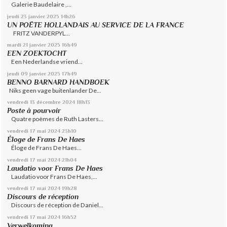
Galerie Baudelaire ,...
jeudi 23
janvier 2025
14h26
UN POËTE HOLLANDAIS AU SERVICE DE LA FRANCE
FRITZ VANDERPYL...
mardi 21
janvier 2025
16h49
EEN ZOEKTOCHT
Een Nederlandse vriend...
jeudi 09
janvier 2025
17h49
BENNO BARNARD HANDBOEK
Niks geen vage buitenlander De...
vendredi 13
décembre 2024
18h13
Poste à pourvoir
Quatre poèmes de Ruth Lasters...
vendredi 17
mai 2024
23h10
Éloge de Frans De Haes
Éloge de Frans De Haes...
vendredi 17
mai 2024
21h04
Laudatio voor Frans De Haes
Laudatio voor Frans De Haes,...
vendredi 17
mai 2024
19h28
Discours de réception
Discours de réception de Daniel...
vendredi 17
mai 2024
16h52
Verwelkoming