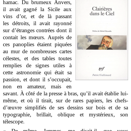
hamac. Du brumeux Anvers,
il avait gagné la Sicile aux
vins d’or, et de là passant
les détroits, il avait rayonné
sur d’étranges contrées dont il
contait les mœurs. Auprès de
ces panoplies étaient piquées
au mur de nombreuses cartes
célestes, et des tables toutes
remplies de signes utiles à
cette astronomie qui était sa
passion, et dont il s’occupait,
non en amateur, mais en
savant. À côté de la presse à bras, qu’il avait établie lui-
même, et où il tirait, sur de rares papiers, les chefs-
d’œuvre simplifiés de ses dessins sur bois et de sa
typographie, brillait, oblique et mystérieux, son
télescope.
« De même, Jammes, me disait-il, que vous