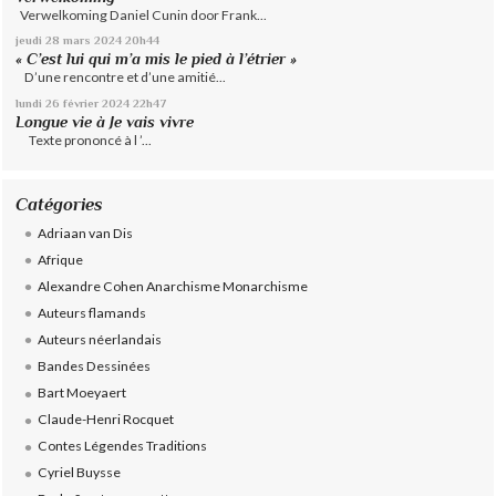
Verwelkoming Daniel Cunin door Frank...
jeudi 28
mars 2024
20h44
« C’est lui qui m’a mis le pied à l’étrier »
D’une rencontre et d’une amitié...
lundi 26
février 2024
22h47
Longue vie à Je vais vivre
Texte prononcé à l ’...
Catégories
Adriaan van Dis
Afrique
Alexandre Cohen Anarchisme Monarchisme
Auteurs flamands
Auteurs néerlandais
Bandes Dessinées
Bart Moeyaert
Claude-Henri Rocquet
Contes Légendes Traditions
Cyriel Buysse