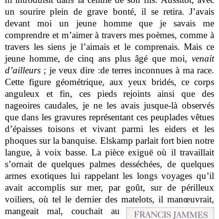
un sourire plein de grave bonté, il se retira. J’avais
devant moi un jeune homme que je savais me
comprendre et m’aimer à travers mes poèmes, comme à
travers les siens je l’aimais et le comprenais. Mais ce
jeune homme, de cinq ans plus âgé que moi,
venait
d’ailleurs
; je veux dire :de terres inconnues à ma race.
Cette figure géométrique, aux yeux bridés, ce corps
anguleux et fin, ces pieds rejoints ainsi que des
nageoires caudales, je ne les avais jusque-là observés
que dans les gravures représentant ces peuplades vêtues
d’épaisses toisons et vivant parmi les eiders et les
phoques sur la banquise. Elskamp parlait fort bien notre
langue, à voix basse. La pièce exiguë où il travaillait
s’ornait de quelques palmes desséchées, de quelques
armes exotiques lui rappelant les longs voyages qu’il
avait accomplis sur mer, par goût, sur de périlleux
voiliers, où tel le dernier des matelots, il manœuvrait,
mangeait mal, couchait au