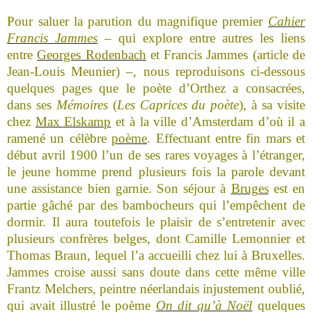
Pour saluer la parution du magnifique premier
Cahier
Francis Jammes
– qui explore entre autres les liens
entre
Georges Rodenbach
et Francis Jammes (article de
Jean-Louis Meunier) –, nous reproduisons ci-dessous
quelques pages que le poète d’Orthez a consacrées,
dans ses
Mémoires
(
Les Caprices du poète
), à sa visite
chez
Max Elskamp
et à la ville d’Amsterdam d’où il a
ramené un célèbre
poème
. Effectuant entre fin mars et
début avril 1900 l’un de ses rares voyages à l’étranger,
le jeune homme prend plusieurs fois la parole devant
une assistance bien garnie. Son séjour à
Bruges
est en
partie gâché par des bambocheurs qui l’empêchent de
dormir. Il aura toutefois le plaisir de s’entretenir avec
plusieurs confrères belges, dont Camille Lemonnier et
Thomas Braun, lequel l’a accueilli chez lui à Bruxelles.
Jammes croise aussi sans doute dans cette même ville
Frantz Melchers, peintre néerlandais injustement oublié,
qui avait illustré le poème
On dit qu’à Noël
quelques