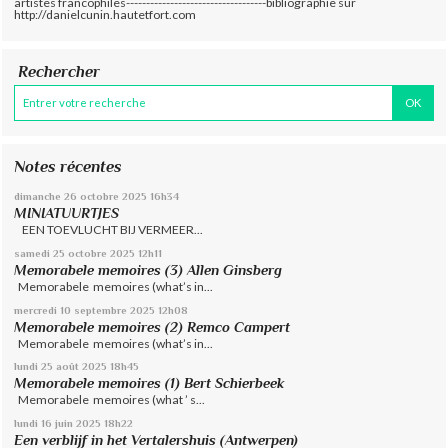
artistes francophiles-----------------------------------bibliographie sur
http://danielcunin.hautetfort.com
Rechercher
Notes récentes
dimanche 26
octobre 2025
16h34
MINIATUURTJES
EEN TOEVLUCHT BIJ VERMEER...
samedi 25
octobre 2025
12h11
Memorabele memoires (3) Allen Ginsberg
Memorabele memoires (what’s in...
mercredi 10
septembre 2025
12h08
Memorabele memoires (2) Remco Campert
Memorabele memoires (what’s in...
lundi 25
août 2025
18h45
Memorabele memoires (1) Bert Schierbeek
Memorabele memoires (what ’ s...
lundi 16
juin 2025
18h22
Een verblijf in het Vertalershuis (Antwerpen)