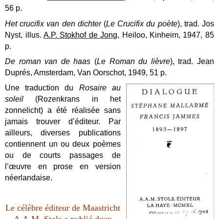
56 p.
Het crucifix van den dichter
(
Le Crucifix du poète
), trad. Jos
Nyst, illus.
A.P. Stokhof de Jong
, Heiloo, Kinheim, 1947, 85
p.
De roman van de haas
(
Le Roman du lièvre
), trad. Jean
Duprés, Amsterdam, Van Oorschot, 1949, 51 p.
Une traduction du
Rosaire au
soleil
(Rozenkrans in het
zonnelicht) a été réalisée sans
jamais trouver d
’
éditeur. Par
ailleurs, diverses publications
contiennent un ou deux poèmes
ou de courts passages de
l’œuvre en prose en version
néerlandaise.
Le célèbre éditeur de Maastricht