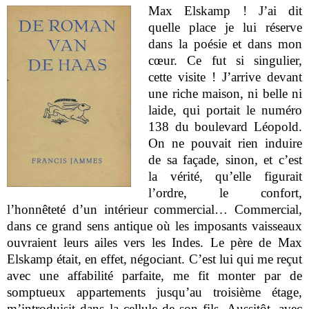
Max Elskamp ! J’ai dit
quelle place je lui réserve
dans la poésie et dans mon
cœur. Ce fut si singulier,
cette visite ! J’arrive devant
une riche maison, ni belle ni
laide, qui portait le numéro
138 du boulevard Léopold.
On ne pouvait rien induire
de sa façade, sinon, et c’est
la vérité, qu’elle figurait
l’ordre, le confort,
l’honnêteté d’un intérieur commercial… Commercial,
dans ce grand sens antique où les imposants vaisseaux
ouvraient leurs ailes vers les Indes. Le père de Max
Elskamp était, en effet, négociant. C’est lui qui me reçut
avec une affabilité parfaite, me fit monter par de
somptueux appartements jusqu’au troisième étage,
m’introduisit dans la cellule de son fils. Aussitôt, avec