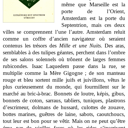
même que Marseille est la
porte de l’Orient,
Amsterdam est la porte du
Septentrion, mais ces deux
villes se comprennent l’une l’autre. Amsterdam reluit
comme un coffre d’ancien navigateur où seraient
contenus les trésors des
Mille et une Nuits
. Des aras,
semblables à des tulipes géantes, perchent dans l’ombre
de ses salons solennels où trônent de larges femmes
rubicondes. Isaac Laquedem passe dans la rue, se
multiplie comme la Mère Gigogne ; de son manteau
rouge et bleu sortent mille juifs et juivillons, vêtus le
plus curieusement du monde, qui fourmillent sur le
marché au bric-à-brac. Bonnets de loutre, képis, gibus,
bonnets de coton, sarraus, tabliers, tuniques, plastrons
d’escrimeur, dolmans de hussard, culottes de zouave,
bottes marines, guêtres de laine, sabots, caoutchoucs,
tout leur est bon pour se vêtir. Mais on ne peut qu’être
ému par de vieilles faces où les rides s’inscrivent