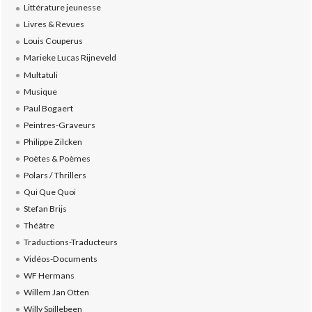
Littérature jeunesse
Livres & Revues
Louis Couperus
Marieke Lucas Rijneveld
Multatuli
Musique
Paul Bogaert
Peintres-Graveurs
Philippe Zilcken
Poètes & Poèmes
Polars / Thrillers
Qui Que Quoi
Stefan Brijs
Théâtre
Traductions-Traducteurs
Vidéos-Documents
WF Hermans
Willem Jan Otten
Willy Spillebeen