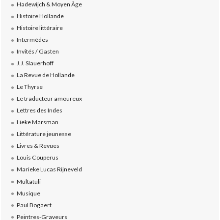
Hadewijch & Moyen Âge
Histoire Hollande
Histoire littéraire
Intermèdes
Invités / Gasten
J.J. Slauerhoff
La Revue de Hollande
Le Thyrse
Le traducteur amoureux
Lettres des Indes
Lieke Marsman
Littérature jeunesse
Livres & Revues
Louis Couperus
Marieke Lucas Rijneveld
Multatuli
Musique
Paul Bogaert
Peintres-Graveurs