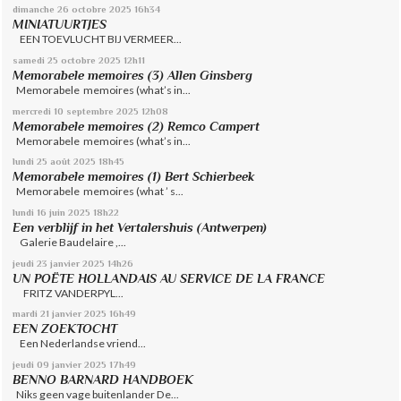
dimanche 26
octobre 2025
16h34
MINIATUURTJES
EEN TOEVLUCHT BIJ VERMEER...
samedi 25
octobre 2025
12h11
Memorabele memoires (3) Allen Ginsberg
Memorabele memoires (what’s in...
mercredi 10
septembre 2025
12h08
Memorabele memoires (2) Remco Campert
Memorabele memoires (what’s in...
lundi 25
août 2025
18h45
Memorabele memoires (1) Bert Schierbeek
Memorabele memoires (what ’ s...
lundi 16
juin 2025
18h22
Een verblijf in het Vertalershuis (Antwerpen)
Galerie Baudelaire ,...
jeudi 23
janvier 2025
14h26
UN POËTE HOLLANDAIS AU SERVICE DE LA FRANCE
FRITZ VANDERPYL...
mardi 21
janvier 2025
16h49
EEN ZOEKTOCHT
Een Nederlandse vriend...
jeudi 09
janvier 2025
17h49
BENNO BARNARD HANDBOEK
Niks geen vage buitenlander De...