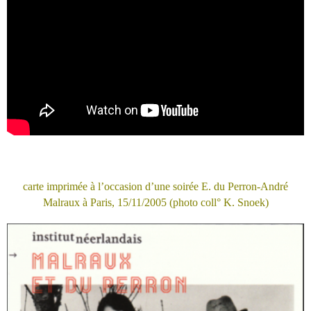
carte imprimée à l’occasion d’une soirée E. du Perron-André
Malraux à Paris, 15/11/2005 (photo coll° K. Snoek)