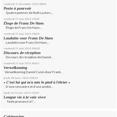
vendredi 13
décembre 2024
18h13
Poste à pourvoir
Quatre poèmes de Ruth Lasters...
vendredi 17
mai 2024
23h10
Éloge de Frans De Haes
Éloge de Frans De Haes...
vendredi 17
mai 2024
21h04
Laudatio voor Frans De Haes
Laudatio voor Frans De Haes,...
vendredi 17
mai 2024
19h28
Discours de réception
Discours de réception de Daniel...
vendredi 17
mai 2024
16h52
Verwelkoming
Verwelkoming Daniel Cunin door Frank...
jeudi 28
mars 2024
20h44
« C’est lui qui m’a mis le pied à l’étrier »
D’une rencontre et d’une amitié...
lundi 26
février 2024
22h47
Longue vie à Je vais vivre
Texte prononcé à l ’...
Catégories