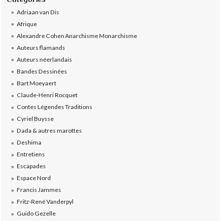
Adriaan van Dis
Afrique
Alexandre Cohen Anarchisme Monarchisme
Auteurs flamands
Auteurs néerlandais
Bandes Dessinées
Bart Moeyaert
Claude-Henri Rocquet
Contes Légendes Traditions
Cyriel Buysse
Dada & autres marottes
Deshima
Entretiens
Escapades
Espace Nord
Francis Jammes
Fritz-René Vanderpyl
Guido Gezelle