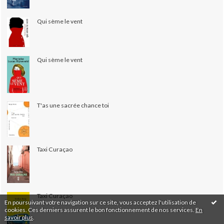
Qui sème le vent
Qui sème le vent
T'as une sacrée chance toi
Taxi Curaçao
Taxi Curaçao
En poursuivant votre navigation sur ce site, vous acceptez l'utilisation de
cookies. Ces derniers assurent le bon fonctionnement de nos services.
En
savoir plus
.