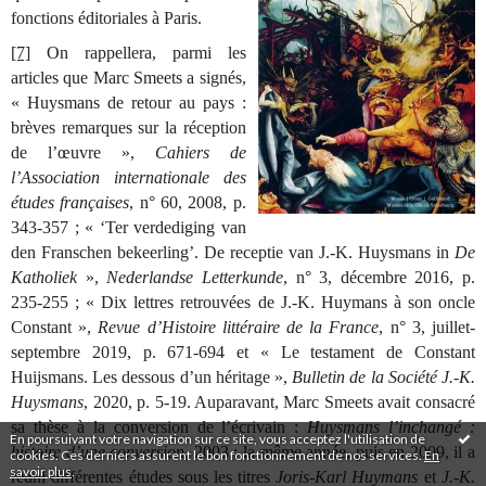
fonctions éditoriales à Paris.
[7]
On rappellera, parmi les
articles que Marc Smeets a signés,
« Huysmans de retour au pays :
brèves remarques sur la réception
de l’œuvre »,
Cahiers de
l’Association internationale des
études françaises
, n° 60, 2008, p.
343-357 ; « ‘Ter verdediging van
den Franschen bekeerling’. De receptie van J.-K. Huysmans in
De
Katholiek
»,
Nederlandse Letterkunde
, n° 3, décembre 2016, p.
235-255 ; « Dix lettres retrouvées de J.-K. Huymans à son oncle
Constant »,
Revue d’Histoire littéraire de la France
, n° 3, juillet-
septembre 2019, p. 671-694 et « Le testament de Constant
Huijsmans. Les dessous d’un héritage »,
Bulletin de la Société J.-K.
Huysmans
, 2020, p. 5-19. Auparavant, Marc Smeets avait consacré
sa thèse à la conversion de l’écrivain :
Huysmans l’inchangé :
En poursuivant votre navigation sur ce site, vous acceptez l'utilisation de
histoire d’une conversion
, 2003 ; la même année, puis en 2009, il a
cookies. Ces derniers assurent le bon fonctionnement de nos services.
En
savoir plus
.
réuni différentes études sous les titres
Joris-Karl Huymans
et
J.-K.