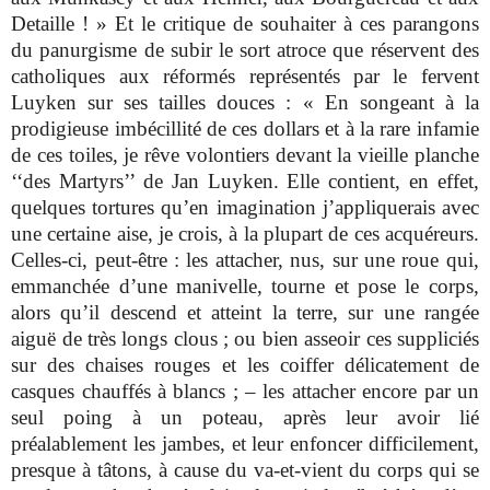
Detaille ! » Et le critique de souhaiter à ces parangons
du panurgisme de subir le sort atroce que réservent des
catholiques aux réformés représentés par le fervent
Luyken sur ses tailles douces : « En songeant à la
prodigieuse imbécillité de ces dollars et à la rare infamie
de ces toiles, je rêve volontiers devant la vieille planche
‘‘des Martyrs’’ de Jan Luyken. Elle contient, en effet,
quelques tortures qu’en imagination j’appliquerais avec
une certaine aise, je crois, à la plupart de ces acquéreurs.
Celles-ci, peut-être : les attacher, nus, sur une roue qui,
emmanchée d’une manivelle, tourne et pose le corps,
alors qu’il descend et atteint la terre, sur une rangée
aiguë de très longs clous ; ou bien asseoir ces suppliciés
sur des chaises rouges et les coiffer délicatement de
casques chauffés à blancs ; – les attacher encore par un
seul poing à un poteau, après leur avoir lié
préalablement les jambes, et leur enfoncer difficilement,
presque à tâtons, à cause du va-et-vient du corps qui se