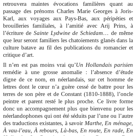
retrouvera maintes évocations familières quant au
passage des prénoms Charles Marie Georges à Joris-
Karl, aux voyages aux Pays-Bas, aux péripéties et
brouilleries familiales, à l’amitié avec Arij Prins, à
l’écriture de
Sainte Lydwine de Schiedam
… de même
que leur seront familiers les chatoiements glanés dans la
culture batave au fil des publications du romancier et
critique d’art.
Il n’en est pas moins vrai qu’
Un Hollandais parisien
remédie à une grosse anomalie : l’absence d’étude
digne de ce nom, en néerlandais, sur cet homme de
lettres dont le cœur n’a guère cessé de battre pour les
terres de son père et de Constant (1810-1888), l’oncle
peintre et parent resté le plus proche. Ce livre forme
donc un accompagnement plus que bienvenu pour les
néerlandophones qui ont été séduits par l’une ou l’autre
des traductions existantes, à savoir
Marthe
,
En ménage
,
À vau-l’eau
,
À rebours
,
Là-bas
,
En route
,
En rade
,
En