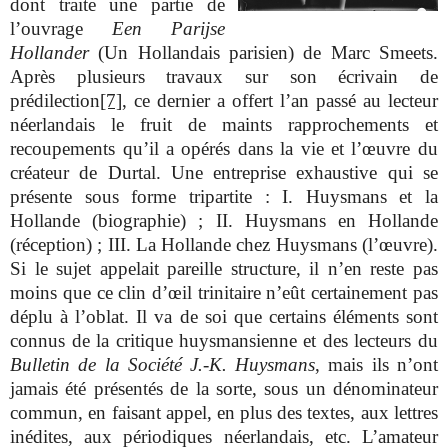
dont traite une partie de
l’ouvrage
Een Parijse
Hollander
(Un Hollandais parisien) de Marc Smeets.
Après plusieurs travaux sur son écrivain de
prédilection
[7]
, ce dernier a offert l’an passé au lecteur
néerlandais le fruit de maints rapprochements et
recoupements qu’il a opérés dans la vie et l’œuvre du
créateur de Durtal. Une entreprise exhaustive qui se
présente sous forme tripartite : I. Huysmans et la
Hollande (biographie) ; II. Huysmans en Hollande
(réception) ; III. La Hollande chez Huysmans (l’œuvre).
Si le sujet appelait pareille structure, il n’en reste pas
moins que ce clin d’œil trinitaire n’eût certainement pas
déplu à l’oblat. Il va de soi que certains éléments sont
connus de la critique huysmansienne et des lecteurs du
Bulletin de la Société J.-K. Huysmans
, mais ils n’ont
jamais été présentés de la sorte, sous un dénominateur
commun, en faisant appel, en plus des textes, aux lettres
inédites, aux périodiques néerlandais, etc. L’amateur