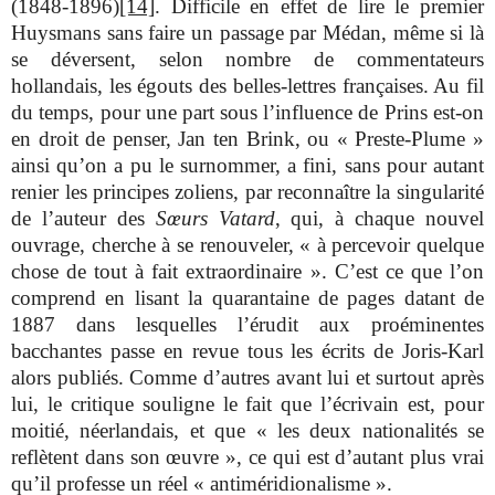
(1848-1896)
[14]
. Difficile en effet de lire le premier
Huysmans sans faire un passage par Médan, même si là
se déversent, selon nombre de commentateurs
hollandais, les égouts des belles-lettres françaises. Au fil
du temps, pour une part sous l’influence de Prins est-on
en droit de penser, Jan ten Brink, ou « Preste-Plume »
ainsi qu’on a pu le surnommer, a fini, sans pour autant
renier les principes zoliens, par reconnaître la singularité
de l’auteur des
Sœurs Vatard
, qui, à chaque nouvel
ouvrage, cherche à se renouveler, « à percevoir quelque
chose de tout à fait extraordinaire ». C’est ce que l’on
comprend en lisant la quarantaine de pages datant de
1887 dans lesquelles l’érudit aux proéminentes
bacchantes passe en revue tous les écrits de Joris-Karl
alors publiés. Comme d’autres avant lui et surtout après
lui, le critique souligne le fait que l’écrivain est, pour
moitié, néerlandais, et que « les deux nationalités se
reflètent dans son œuvre », ce qui est d’autant plus vrai
qu’il professe un réel « antiméridionalisme ».