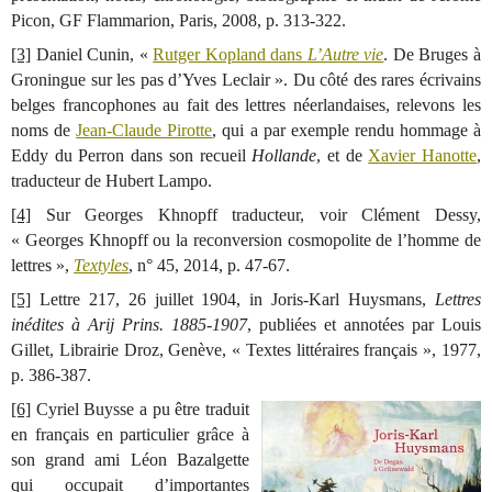
Picon, GF Flammarion, Paris, 2008, p. 313-322.
[3]
Daniel Cunin, «
Rutger Kopland dans
L’Autre vie
. De Bruges à
Groningue sur les pas d’Yves Leclair ». Du côté des rares écrivains
belges francophones au fait des lettres néerlandaises, relevons les
noms de
Jean-Claude Pirotte
, qui a par exemple rendu hommage à
Eddy du Perron dans son recueil
Hollande
, et de
Xavier Hanotte
,
traducteur de Hubert Lampo.
[4]
Sur Georges Khnopff traducteur, voir Clément Dessy,
« Georges Khnopff ou la reconversion cosmopolite de l’homme de
lettres »,
Textyles
, n° 45, 2014, p. 47-67.
[5]
Lettre 217, 26 juillet 1904, in Joris-Karl Huysmans,
Lettres
inédites à Arij Prins. 1885-1907
, publiées et annotées par Louis
Gillet, Librairie Droz, Genève, « Textes littéraires français », 1977,
p. 386-387.
[6]
Cyriel Buysse a pu être traduit
en français en particulier grâce à
son grand ami Léon Bazalgette
qui occupait d’importantes