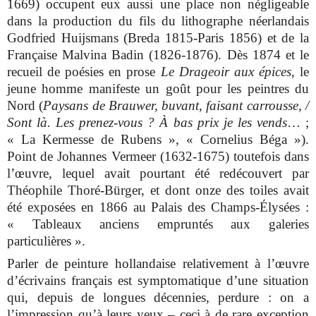
1669) occupent eux aussi une place non négligeable
dans la production du fils du lithographe néerlandais
Godfried Huijsmans (Breda 1815-Paris 1856) et de la
Française Malvina Badin (1826-1876). Dès 1874 et le
recueil de poésies en prose
Le Drageoir aux épices
, le
jeune homme manifeste un goût pour les peintres du
Nord (
Paysans de Brauwer, buvant, faisant carrousse, /
Sont là. Les prenez-vous ? À bas prix je les vends
… ;
« La Kermesse de Rubens », « Cornelius Béga »).
Point de Johannes Vermeer (1632-1675) toutefois dans
l’œuvre, lequel avait pourtant été redécouvert par
Théophile Thoré-Bürger, et dont onze des toiles avait
été exposées en 1866 au Palais des Champs-Élysées :
« Tableaux anciens empruntés aux galeries
particulières ».
Parler de peinture hollandaise relativement à l’œuvre
d’écrivains français est symptomatique d’une situation
qui, depuis de longues décennies, perdure : on a
l’impression qu’à leurs yeux – ceci à de rare exception