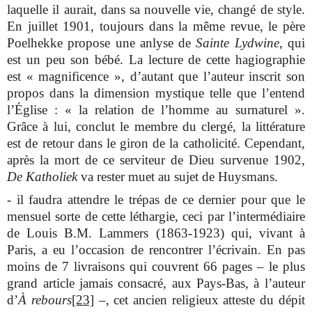
laquelle il aurait, dans sa nouvelle vie, changé de style.
En juillet 1901, toujours dans la même revue, le père
Poelhekke propose une anlyse de
Sainte Lydwine
, qui
est un peu son bébé. La lecture de cette hagiographie
est « magnificence », d’autant que l’auteur inscrit son
propos dans la dimension mystique telle que l’entend
l’Église : « la relation de l’homme au surnaturel ».
Grâce à lui, conclut le membre du clergé, la littérature
est de retour dans le giron de la catholicité. Cependant,
après la mort de ce serviteur de Dieu survenue 1902,
De Katholiek
va rester muet au sujet de Huysmans.
- il faudra attendre le trépas de ce dernier pour que le
mensuel sorte de cette léthargie, ceci par l’intermédiaire
de Louis B.M. Lammers (1863-1923) qui, vivant à
Paris, a eu l’occasion de rencontrer l’écrivain. En pas
moins de 7 livraisons qui couvrent 66 pages – le plus
grand article jamais consacré, aux Pays-Bas, à l’auteur
d’
À rebours
[23]
–, cet ancien religieux atteste du dépit