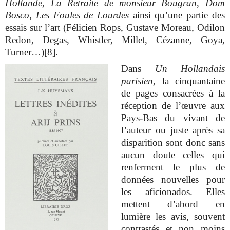
Hollande
,
La Retraite de monsieur Bougran
,
Dom
Bosco
,
Les Foules de Lourdes
ainsi qu’une partie des
essais sur l’art (Félicien Rops, Gustave Moreau, Odilon
Redon, Degas, Whistler, Millet, Cézanne, Goya,
Turner…)
[8]
.
Dans
Un Hollandais
parisien
, la cinquantaine
de pages consacrées à la
réception de l’œuvre aux
Pays-Bas du vivant de
l’auteur ou juste après sa
disparition sont donc sans
aucun doute celles qui
renferment le plus de
données nouvelles pour
les aficionados. Elles
mettent d’abord en
lumière les avis, souvent
contrastés et non moins