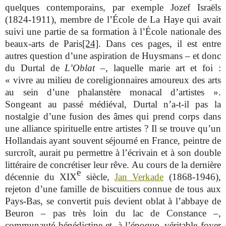
quelques contemporains, par exemple Jozef Israëls
(1824-1911), membre de l’École de La Haye qui avait
suivi une partie de sa formation à l’École nationale des
beaux-arts de Paris
[24]
. Dans ces pages, il est entre
autres question d’une aspiration de Huysmans – et donc
du Durtal de
L’Oblat
–, laquelle marie art et foi :
« vivre au milieu de coreligionnaires amoureux des arts
au sein d’une phalanstère monacal d’artistes ».
Songeant au passé médiéval, Durtal n’a-t-il pas la
nostalgie d’une fusion des âmes qui prend corps dans
une alliance spirituelle entre artistes ? Il se trouve qu’un
Hollandais ayant souvent séjourné en France, peintre de
surcroît, aurait pu permettre à l’écrivain et à son double
littéraire de concrétiser leur rêve. Au cours de la dernière
e
décennie du XIX
siècle,
Jan Verkade
(1868-1946),
rejeton d’une famille de biscuitiers connue de tous aux
Pays-Bas, se convertit puis devient oblat à l’abbaye de
Beuron – pas très loin du lac de Constance –,
communauté bénédictine et, à l’époque, véritable foyer