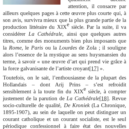
attention, il consacre par
ailleurs quelques pages à cette œuvre plus courte qui, à
son avis, survivra mieux que la plus grande partie de la
e
production littéraire du XIX
siècle. Par la suite, il va
considérer
La Cathédrale
, ainsi que quelques autres
titres, comme des monuments bien plus imposants que
la
Rome
, le
Paris
ou la
Lourdes
de Zola ; il souligne
alors l’essence de la mystique au sens huysmansien du
terme, à savoir « une œuvre d’art qui prend vie grâce à
la force galvanisante de l’artiste croyant
[17]
».
Toutefois, on le sait, l’enthousiasme de la plupart des
Hollandais – dont Arij Prins – s’est refroidit
e
sensiblement à la toute fin du XIX
siècle, à compter
justement de la parution de
La Cathédrale
[18]
. Revue
socio-culturelle de qualité,
De Kroniek
(La Chronique,
1895-1907), au sein de laquelle on peut distinguer un
courant catholique et un courant socialiste, est le seul
périodique confessionnel à faire état des nouvelles