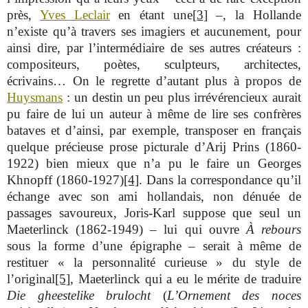
près,
Yves Leclair
en étant une
[3]
–, la Hollande
n’existe qu’à travers ses imagiers et aucunement, pour
ainsi dire, par l’intermédiaire de ses autres créateurs :
compositeurs, poètes, sculpteurs, architectes,
écrivains… On le regrette d’autant plus à propos de
Huysmans
: un destin un peu plus irrévérencieux aurait
pu faire de lui un auteur à même de lire ses confrères
bataves et d’ainsi, par exemple, transposer en français
quelque précieuse prose picturale d’Arij Prins (1860-
1922) bien mieux que n’a pu le faire un Georges
Khnopff (1860-1927)
[4]
. Dans la correspondance qu’il
échange avec son ami hollandais, non dénuée de
passages savoureux, Joris-Karl suppose que seul un
Maeterlinck (1862-1949) – lui qui ouvre
À rebours
sous la forme d’une épigraphe – serait à même de
restituer « la personnalité curieuse » du style de
l’original
[5]
, Maeterlinck qui a eu le mérite de traduire
Die gheestelike brulocht
(
L’Ornement des noces