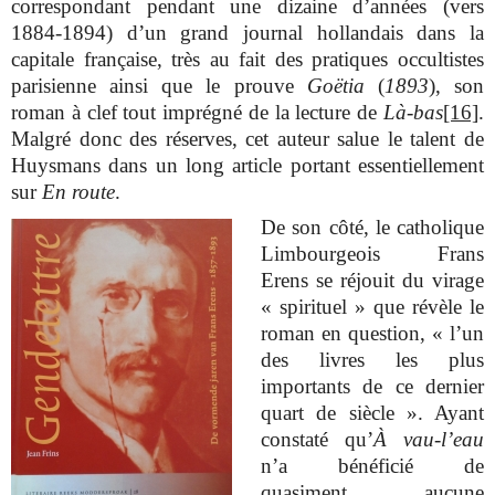
correspondant pendant une dizaine d’années (vers
1884-1894) d’un grand journal hollandais dans la
capitale française, très au fait des pratiques occultistes
parisienne ainsi que le prouve
Goëtia
(
1893
), son
roman à clef tout imprégné de la lecture de
Là-bas
[16]
.
Malgré donc des réserves, cet auteur salue le talent de
Huysmans dans un long article portant essentiellement
sur
En route
.
De son côté, le catholique
Limbourgeois Frans
Erens se réjouit du virage
« spirituel » que révèle le
roman en question, « l’un
des livres les plus
importants de ce dernier
quart de siècle ». Ayant
constaté qu’
À vau-l’eau
n’a bénéficié de
quasiment aucune