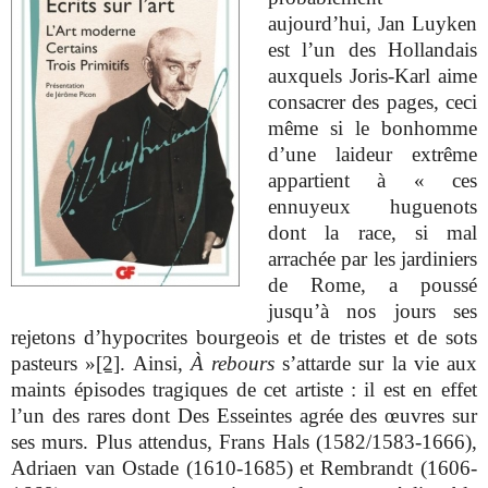
aujourd’hui, Jan Luyken
est l’un des Hollandais
auxquels Joris-Karl aime
consacrer des pages, ceci
même si le bonhomme
d’une laideur extrême
appartient à « ces
ennuyeux huguenots
dont la race, si mal
arrachée par les jardiniers
de Rome, a poussé
jusqu’à nos jours ses
rejetons d’hypocrites bourgeois et de tristes et de sots
pasteurs »
[2]
. Ainsi,
À rebours
s’attarde sur la vie aux
maints épisodes tragiques de cet artiste : il est en effet
l’un des rares dont Des Esseintes agrée des œuvres sur
ses murs. Plus attendus, Frans Hals (1582/1583-1666),
Adriaen van Ostade (1610-1685) et Rembrandt (1606-