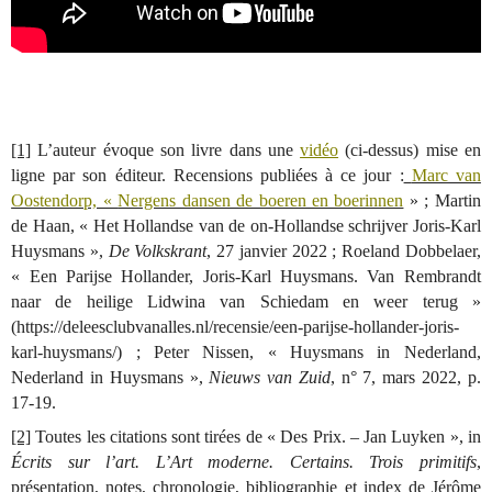
[1]
L’auteur évoque son livre dans une
vidéo
(ci-dessus) mise en
ligne par son éditeur. Recensions publiées à ce jour :
Marc van
Oostendorp, «
Nergens dansen de boeren en boerinnen
» ; Martin
de Haan, « Het Hollandse van de on-Hollandse schrijver Joris-Karl
Huysmans »,
De Volkskrant
, 27 janvier 2022 ; Roeland Dobbelaer,
« Een Parijse Hollander, Joris-Karl Huysmans. Van Rembrandt
naar de heilige Lidwina van Schiedam en weer terug »
(https://deleesclubvanalles.nl/recensie/een-parijse-hollander-joris-
karl-huysmans/) ; Peter Nissen, « Huysmans in Nederland,
Nederland in Huysmans »,
Nieuws van Zuid
, n° 7, mars 2022, p.
17-19.
[2]
Toutes les citations sont tirées de « Des Prix. – Jan Luyken », in
Écrits sur l’art. L’Art moderne. Certains. Trois primitifs
,
présentation, notes, chronologie, bibliographie et index de Jérôme