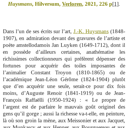
Huysmans
, Hilversum,
Verloren
, 2021, 226 p
[1]
.
Dans l’un de ses écrits sur l’art,
J.-K. Huysmans
(1848-
1907), en admiration devant des gravures de l’artiste et
poète amstellodamois Jan Luyken (1649-1712), dont il
en possède d’ailleurs certaines, anathématise les
richissimes collectionneurs qui préfèrent dépenser des
fortunes pour acquérir des toiles imposantes de
l’animalier Constant Troyon (1810-1865) ou de
l’académique Jean-Léon Gérôme (1824-1904) plutôt
que d’en acquérir une seule, serait-ce pour dix fois
moins, d’Auguste Renoir (1841-1919) ou de Jean-
François Raffaëlli (1950-1924) : « Le propre de
l’argent est de parfaire le mauvais goût originel des
gens qu’il gorge ; aussi la richesse va-t-elle, en peinture,
là où son groin la mène, aux Meissonier et aux Jacquet,
aux Munkascy et aux Henner, aux Bourguereau et aux