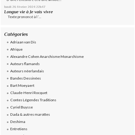
lundi 26
février 2024
22h47
Longue vie à Je vais vivre
Texte prononcé à l ’...
Catégories
Adriaan van Dis
Afrique
Alexandre Cohen Anarchisme Monarchisme
Auteurs flamands
Auteurs néerlandais
Bandes Dessinées
Bart Moeyaert
Claude-Henri Rocquet
Contes Légendes Traditions
Cyriel Buysse
Dada & autres marottes
Deshima
Entretiens