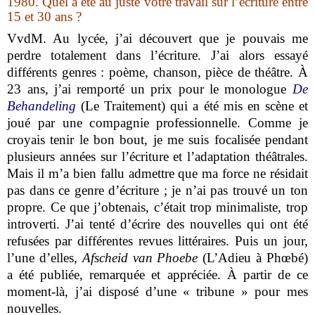
1980. Quel a été au juste votre travail sur l’écriture entre
15 et 30 ans ?
VvdM.
Au lycée, j’ai découvert que je pouvais me
perdre totalement dans l’écriture. J’ai alors essayé
différents genres : poème, chanson, pièce de théâtre. À
23 ans, j’ai remporté un prix pour le monologue
De
Behandeling
(Le Traitement) qui a été mis en scène et
joué par une compagnie professionnelle. Comme je
croyais tenir le bon bout, je me suis focalisée pendant
plusieurs années sur l’écriture et l’adaptation théâtrales.
Mais il m’a bien fallu admettre que ma force ne résidait
pas dans ce genre d’écriture ; je n’ai pas trouvé un ton
propre. Ce que j’obtenais, c’était trop minimaliste, trop
introverti. J’ai tenté d’écrire des nouvelles qui ont été
refusées par différentes revues littéraires. Puis un jour,
l’une d’elles,
Afscheid van Phoebe
(L’Adieu à Phœbé)
a été publiée, remarquée et appréciée. À partir de ce
moment-là, j’ai disposé d’une « tribune » pour mes
nouvelles.