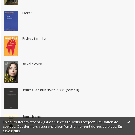
Dors !
Fichue famille
Je vais vivre
Journal de nuit 1985-1991 (tome II)
Jours blancs
En poursuivant votre navigation sur ce site, vous acceptez l'utilisation de
cookies. Ces derniers assurent le bon fonctionnement de nos services.
En
savoir plus
.