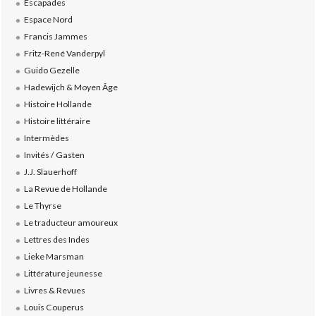
Escapades
Espace Nord
Francis Jammes
Fritz-René Vanderpyl
Guido Gezelle
Hadewijch & Moyen Âge
Histoire Hollande
Histoire littéraire
Intermèdes
Invités / Gasten
J.J. Slauerhoff
La Revue de Hollande
Le Thyrse
Le traducteur amoureux
Lettres des Indes
Lieke Marsman
Littérature jeunesse
Livres & Revues
Louis Couperus