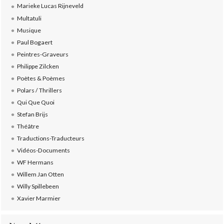
Marieke Lucas Rijneveld
Multatuli
Musique
Paul Bogaert
Peintres-Graveurs
Philippe Zilcken
Poètes & Poèmes
Polars / Thrillers
Qui Que Quoi
Stefan Brijs
Théâtre
Traductions-Traducteurs
Vidéos-Documents
WF Hermans
Willem Jan Otten
Willy Spillebeen
Xavier Marmier