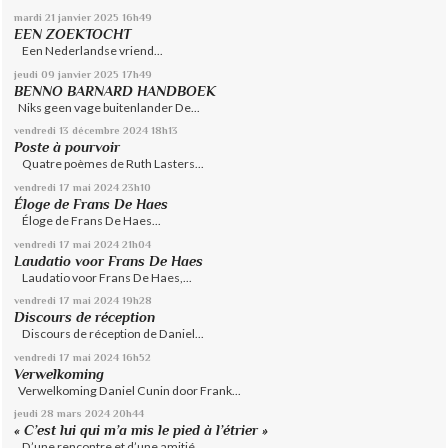
mardi 21
janvier 2025
16h49
EEN ZOEKTOCHT
Een Nederlandse vriend...
jeudi 09
janvier 2025
17h49
BENNO BARNARD HANDBOEK
Niks geen vage buitenlander De...
vendredi 13
décembre 2024
18h13
Poste à pourvoir
Quatre poèmes de Ruth Lasters...
vendredi 17
mai 2024
23h10
Éloge de Frans De Haes
Éloge de Frans De Haes...
vendredi 17
mai 2024
21h04
Laudatio voor Frans De Haes
Laudatio voor Frans De Haes,...
vendredi 17
mai 2024
19h28
Discours de réception
Discours de réception de Daniel...
vendredi 17
mai 2024
16h52
Verwelkoming
Verwelkoming Daniel Cunin door Frank...
jeudi 28
mars 2024
20h44
« C’est lui qui m’a mis le pied à l’étrier »
D’une rencontre et d’une amitié...