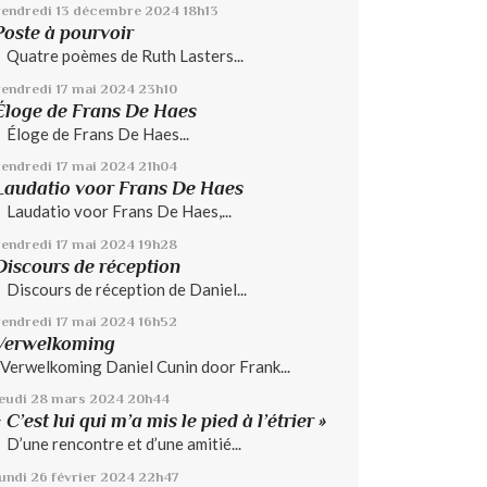
vendredi 13
décembre 2024
18h13
Poste à pourvoir
Quatre poèmes de Ruth Lasters...
vendredi 17
mai 2024
23h10
Éloge de Frans De Haes
Éloge de Frans De Haes...
vendredi 17
mai 2024
21h04
Laudatio voor Frans De Haes
Laudatio voor Frans De Haes,...
vendredi 17
mai 2024
19h28
Discours de réception
Discours de réception de Daniel...
vendredi 17
mai 2024
16h52
Verwelkoming
Verwelkoming Daniel Cunin door Frank...
jeudi 28
mars 2024
20h44
« C’est lui qui m’a mis le pied à l’étrier »
D’une rencontre et d’une amitié...
lundi 26
février 2024
22h47