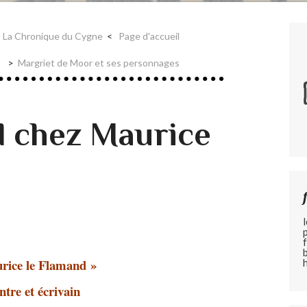
La Chronique du Cygne
Page d'accueil
Margriet de Moor et ses personnages
 chez Maurice
rice le Flamand »
ntre et écrivain