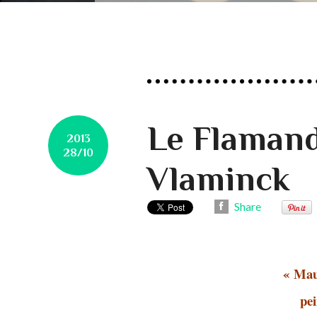
Le Flamand
2013
28/10
Vlaminck
Share
« Mau
pei