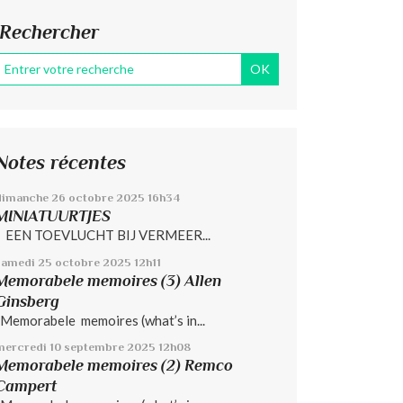
Rechercher
Notes récentes
dimanche 26
octobre 2025
16h34
MINIATUURTJES
EEN TOEVLUCHT BIJ VERMEER...
samedi 25
octobre 2025
12h11
Memorabele memoires (3) Allen
Ginsberg
Memorabele memoires (what’s in...
mercredi 10
septembre 2025
12h08
Memorabele memoires (2) Remco
Campert