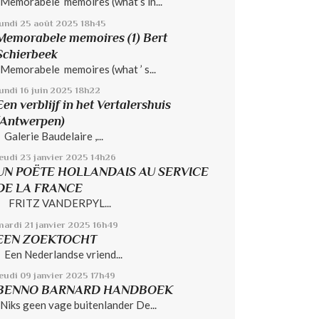
Memorabele memoires (what’s in...
lundi 25
août 2025
18h45
Memorabele memoires (1) Bert
Schierbeek
Memorabele memoires (what ’ s...
undi 16
juin 2025
18h22
Een verblijf in het Vertalershuis
(Antwerpen)
Galerie Baudelaire ,...
jeudi 23
janvier 2025
14h26
UN POËTE HOLLANDAIS AU SERVICE
DE LA FRANCE
FRITZ VANDERPYL...
mardi 21
janvier 2025
16h49
EEN ZOEKTOCHT
Een Nederlandse vriend...
jeudi 09
janvier 2025
17h49
BENNO BARNARD HANDBOEK
Niks geen vage buitenlander De...