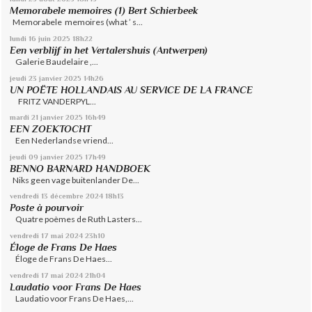
Memorabele memoires (1) Bert Schierbeek
Memorabele memoires (what ’ s...
lundi 16
juin 2025
18h22
Een verblijf in het Vertalershuis (Antwerpen)
Galerie Baudelaire ,...
jeudi 23
janvier 2025
14h26
UN POËTE HOLLANDAIS AU SERVICE DE LA FRANCE
FRITZ VANDERPYL...
mardi 21
janvier 2025
16h49
EEN ZOEKTOCHT
Een Nederlandse vriend...
jeudi 09
janvier 2025
17h49
BENNO BARNARD HANDBOEK
Niks geen vage buitenlander De...
vendredi 13
décembre 2024
18h13
Poste à pourvoir
Quatre poèmes de Ruth Lasters...
vendredi 17
mai 2024
23h10
Éloge de Frans De Haes
Éloge de Frans De Haes...
vendredi 17
mai 2024
21h04
Laudatio voor Frans De Haes
Laudatio voor Frans De Haes,...