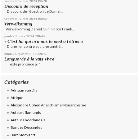
vendredi 17
mai 2024
19h28
Discours de réception
Discours de réception de Daniel...
vendredi 17
mai 2024
16h52
Verwelkoming
Verwelkoming Daniel Cunin door Frank...
jeudi 28
mars 2024
20h44
« C’est lui qui m’a mis le pied à l’étrier »
D’une rencontre et d’une amitié...
lundi 26
février 2024
22h47
Longue vie à Je vais vivre
Texte prononcé à l ’...
Catégories
Adriaan van Dis
Afrique
Alexandre Cohen Anarchisme Monarchisme
Auteurs flamands
Auteurs néerlandais
Bandes Dessinées
Bart Moeyaert