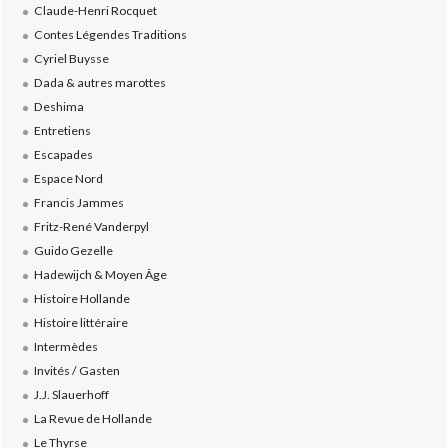
Claude-Henri Rocquet
Contes Légendes Traditions
Cyriel Buysse
Dada & autres marottes
Deshima
Entretiens
Escapades
Espace Nord
Francis Jammes
Fritz-René Vanderpyl
Guido Gezelle
Hadewijch & Moyen Âge
Histoire Hollande
Histoire littéraire
Intermèdes
Invités / Gasten
J.J. Slauerhoff
La Revue de Hollande
Le Thyrse