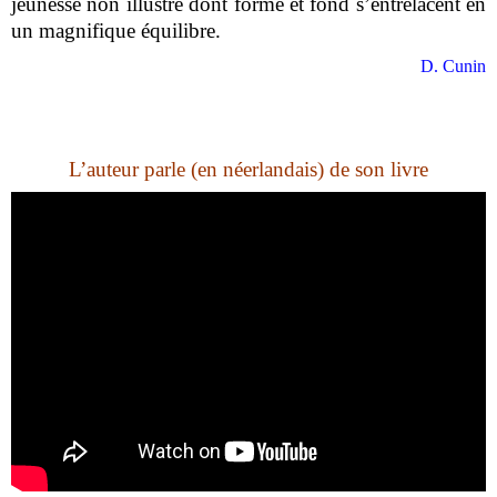
jeunesse non illustré dont forme et fond s
’
entrelacent en
un magnifique équilibre.
D. Cunin
L’auteur parle (en néerlandais) de son livre