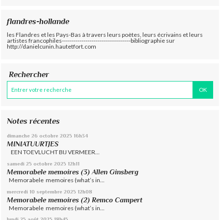
flandres-hollande
les Flandres et les Pays-Bas à travers leurs poètes, leurs écrivains et leurs
artistes francophiles-----------------------------------bibliographie sur
http://danielcunin.hautetfort.com
Rechercher
Notes récentes
dimanche 26
octobre 2025
16h34
MINIATUURTJES
EEN TOEVLUCHT BIJ VERMEER...
samedi 25
octobre 2025
12h11
Memorabele memoires (3) Allen Ginsberg
Memorabele memoires (what’s in...
mercredi 10
septembre 2025
12h08
Memorabele memoires (2) Remco Campert
Memorabele memoires (what’s in...
lundi 25
août 2025
18h45