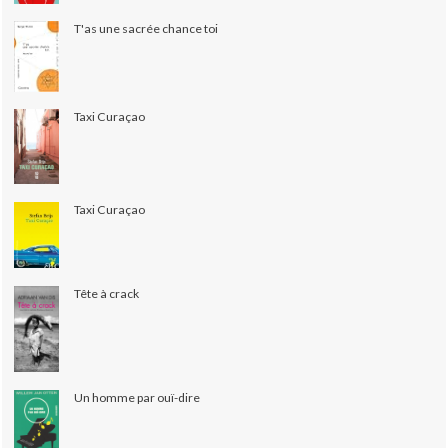
T'as une sacrée chance toi
Taxi Curaçao
Taxi Curaçao
Tête à crack
Un homme par ouï-dire