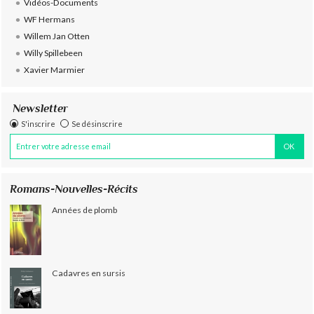
Vidéos-Documents
WF Hermans
Willem Jan Otten
Willy Spillebeen
Xavier Marmier
Newsletter
S'inscrire
Se désinscrire
Romans-Nouvelles-Récits
Années de plomb
Cadavres en sursis