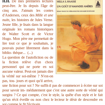
H.H.
De mes premières lectures
peut-être. Je lis depuis l'âge de
cinq ans. J'aimais les contes
d'Andersen, ceux des
Mille et une
nuits,
les histoires de Jules Verne.
Jeune fille, je lisais dans la langue
originale les romans historiques
de Walter Scott et de Victor
Hugo. Mon père me permettait de
lire tout ce que je souhaitais, je
pouvais puiser librement dans la
biblio- thèque... (...)
La question de l'autofiction ou de
la fiction relève d'un choix
personnel qui ne porte en soi
aucune valeur. Peut-on jamais dire
la vérité sur soi-même ? N'est-on
pas, tou- jours et quoi qu'il arrive,
une fiction pour soi ? Ne suffit-il pas de commencer à écrire sur soi
pour savoir im- médiatement que c'est une autre sorte de vérité qui
surgira ? Ce qui compte, c'est le style, la quête d'un style et le fait
qu'un récit éveille ou non chez le lecteur le désir de descendre en
soi comme le fit l'écrivain.