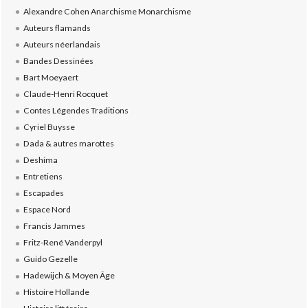
Alexandre Cohen Anarchisme Monarchisme
Auteurs flamands
Auteurs néerlandais
Bandes Dessinées
Bart Moeyaert
Claude-Henri Rocquet
Contes Légendes Traditions
Cyriel Buysse
Dada & autres marottes
Deshima
Entretiens
Escapades
Espace Nord
Francis Jammes
Fritz-René Vanderpyl
Guido Gezelle
Hadewijch & Moyen Âge
Histoire Hollande