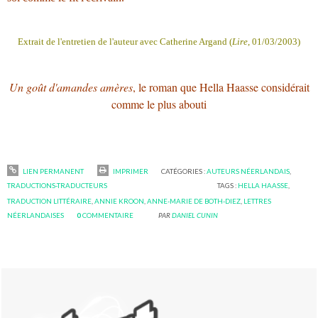
Extrait de l'entretien de l'auteur avec Catherine Argand (
Lire
, 01/03/2003)
Un goût d'amandes amères
, le roman que Hella Haasse considérait
comme le plus abouti
LIEN PERMANENT
IMPRIMER
CATÉGORIES :
AUTEURS NÉERLANDAIS
,
TRADUCTIONS-TRADUCTEURS
TAGS :
HELLA HAASSE
,
TRADUCTION LITTÉRAIRE
,
ANNIE KROON
,
ANNE-MARIE DE BOTH-DIEZ
,
LETTRES
NÉERLANDAISES
0
COMMENTAIRE
PAR
DANIEL CUNIN