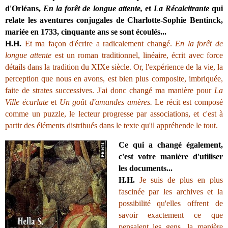
d'Orléans,
En la forêt de longue attente,
et
La Récalcitrante
qui
relate les aventures conjugales de Charlotte-Sophie Bentinck,
mariée en 1733, cinquante ans se sont écoulés...
H.H.
Et ma façon d'écrire a radicalement changé.
En la forêt de
longue attente
est un roman traditionnel, linéaire, écrit avec force
détails dans la tradition du XIXe siècle. Or, l'expérience de la vie, la
perception que nous en avons, est bien plus composite, imbriquée,
faite de strates successives. J'ai donc changé ma manière pour
La
Ville écarlate
et
Un goût d'amandes amères.
Le récit est composé
comme un puzzle, le lecteur progresse par associations, et c'est à
partir des éléments distribués dans le texte qu'il appréhende le tout.
Ce qui a changé également,
c'est votre manière d'utiliser
les documents...
H.H.
Je suis de plus en plus
fascinée par les archives et la
possibilité qu'elles offrent de
savoir exactement ce que
pensaient les gens, la manière