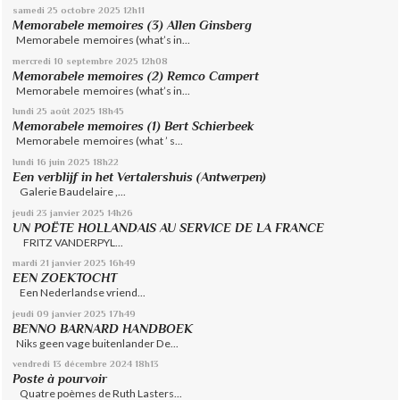
samedi 25
octobre 2025
12h11
Memorabele memoires (3) Allen Ginsberg
Memorabele memoires (what’s in...
mercredi 10
septembre 2025
12h08
Memorabele memoires (2) Remco Campert
Memorabele memoires (what’s in...
lundi 25
août 2025
18h45
Memorabele memoires (1) Bert Schierbeek
Memorabele memoires (what ’ s...
lundi 16
juin 2025
18h22
Een verblijf in het Vertalershuis (Antwerpen)
Galerie Baudelaire ,...
jeudi 23
janvier 2025
14h26
UN POËTE HOLLANDAIS AU SERVICE DE LA FRANCE
FRITZ VANDERPYL...
mardi 21
janvier 2025
16h49
EEN ZOEKTOCHT
Een Nederlandse vriend...
jeudi 09
janvier 2025
17h49
BENNO BARNARD HANDBOEK
Niks geen vage buitenlander De...
vendredi 13
décembre 2024
18h13
Poste à pourvoir
Quatre poèmes de Ruth Lasters...