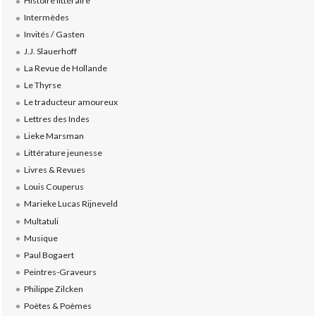
Histoire littéraire
Intermèdes
Invités / Gasten
J.J. Slauerhoff
La Revue de Hollande
Le Thyrse
Le traducteur amoureux
Lettres des Indes
Lieke Marsman
Littérature jeunesse
Livres & Revues
Louis Couperus
Marieke Lucas Rijneveld
Multatuli
Musique
Paul Bogaert
Peintres-Graveurs
Philippe Zilcken
Poètes & Poèmes