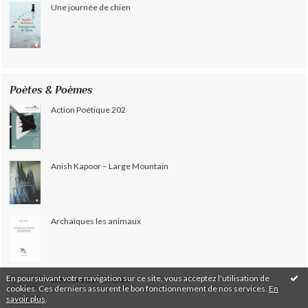
Une journée de chien
Poètes & Poèmes
Action Poétique 202
Anish Kapoor – Large Mountain
Archaïques les animaux
En poursuivant votre navigation sur ce site, vous acceptez l'utilisation de
Blessure de l’Alliance
cookies. Ces derniers assurent le bon fonctionnement de nos services.
En
savoir plus
.