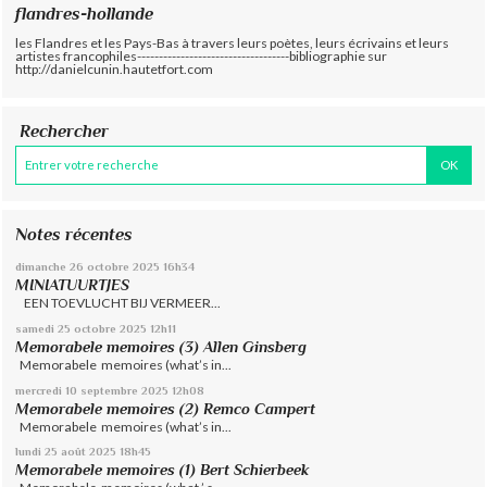
flandres-hollande
les Flandres et les Pays-Bas à travers leurs poètes, leurs écrivains et leurs
artistes francophiles-----------------------------------bibliographie sur
http://danielcunin.hautetfort.com
Rechercher
Notes récentes
dimanche 26
octobre 2025
16h34
MINIATUURTJES
EEN TOEVLUCHT BIJ VERMEER...
samedi 25
octobre 2025
12h11
Memorabele memoires (3) Allen Ginsberg
Memorabele memoires (what’s in...
mercredi 10
septembre 2025
12h08
Memorabele memoires (2) Remco Campert
Memorabele memoires (what’s in...
lundi 25
août 2025
18h45
Memorabele memoires (1) Bert Schierbeek