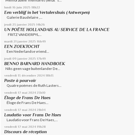
Memorabele memoires (what ’ s...
lundi 16
juin 2025
18h22
Een verblijf in het Vertalershuis (Antwerpen)
Galerie Baudelaire ,...
jeudi 23
janvier 2025
14h26
UN POËTE HOLLANDAIS AU SERVICE DE LA FRANCE
FRITZ VANDERPYL...
mardi 21
janvier 2025
16h49
EEN ZOEKTOCHT
Een Nederlandse vriend...
jeudi 09
janvier 2025
17h49
BENNO BARNARD HANDBOEK
Niks geen vage buitenlander De...
vendredi 13
décembre 2024
18h13
Poste à pourvoir
Quatre poèmes de Ruth Lasters...
vendredi 17
mai 2024
23h10
Éloge de Frans De Haes
Éloge de Frans De Haes...
vendredi 17
mai 2024
21h04
Laudatio voor Frans De Haes
Laudatio voor Frans De Haes,...
vendredi 17
mai 2024
19h28
Discours de réception