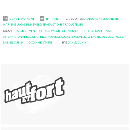
LIEN PERMANENT
IMPRIMER
CATÉGORIES :
AUTEURS NÉERLANDAIS
,
MARIEKE LUCAS RIJNEVELD
,
TRADUCTIONS-TRADUCTEURS
TAGS :
QUI SÈME LE VENT
,
THE DISCOMFORT OF EVENING
,
BUCHETCHASTEL
,
2020
INTERNATIONAL BOOKER PRIZE
,
MARIEKE LUCAS RIJNEVELD
,
LE MATRICULE DES ANGES
,
DANIEL CUNIN
0
COMMENTAIRE
PAR
DANIEL CUNIN