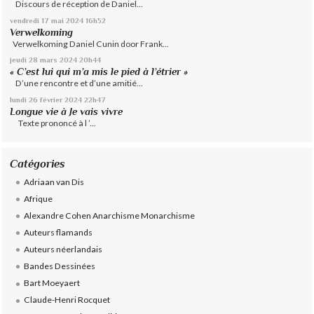
Discours de réception de Daniel...
vendredi 17
mai 2024
16h52
Verwelkoming
Verwelkoming Daniel Cunin door Frank...
jeudi 28
mars 2024
20h44
« C’est lui qui m’a mis le pied à l’étrier »
D’une rencontre et d’une amitié...
lundi 26
février 2024
22h47
Longue vie à Je vais vivre
Texte prononcé à l ’...
Catégories
Adriaan van Dis
Afrique
Alexandre Cohen Anarchisme Monarchisme
Auteurs flamands
Auteurs néerlandais
Bandes Dessinées
Bart Moeyaert
Claude-Henri Rocquet