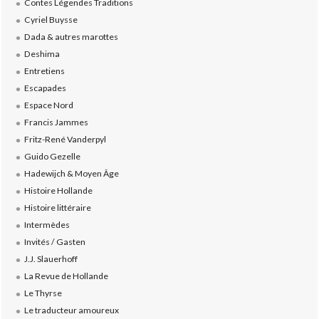
Contes Légendes Traditions
Cyriel Buysse
Dada & autres marottes
Deshima
Entretiens
Escapades
Espace Nord
Francis Jammes
Fritz-René Vanderpyl
Guido Gezelle
Hadewijch & Moyen Âge
Histoire Hollande
Histoire littéraire
Intermèdes
Invités / Gasten
J.J. Slauerhoff
La Revue de Hollande
Le Thyrse
Le traducteur amoureux