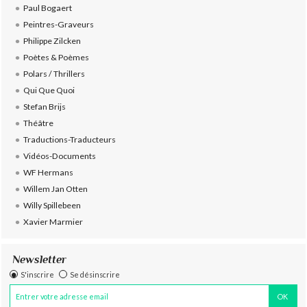
Paul Bogaert
Peintres-Graveurs
Philippe Zilcken
Poètes & Poèmes
Polars / Thrillers
Qui Que Quoi
Stefan Brijs
Théâtre
Traductions-Traducteurs
Vidéos-Documents
WF Hermans
Willem Jan Otten
Willy Spillebeen
Xavier Marmier
Newsletter
S'inscrire
Se désinscrire