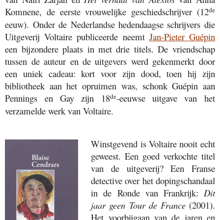
Komnene, de eerste vrouwelijke geschiedschrijver (12
de
eeuw). Onder de Nederlandse hedendaagse schrijvers die
Uitgeverij Voltaire publiceerde neemt
Jan-Pieter Guépin
een bijzondere plaats in met drie titels. De vriendschap
tussen de auteur en de uitgevers werd gekenmerkt door
een uniek cadeau: kort voor zijn dood, toen hij zijn
bibliotheek aan het opruimen was, schonk Guépin aan
Pennings en Gay zijn 18
-eeuwse uitgave van het
de
verzamelde werk van Voltaire.
Winstgevend is Voltaire nooit echt
geweest. Een goed verkochte titel
van de uitgeverij? Een Franse
detective over het dopingschandaal
in de Ronde van Frankrijk:
Dit
jaar geen Tour de France
(2001).
Het voorbijgaan van de jaren en