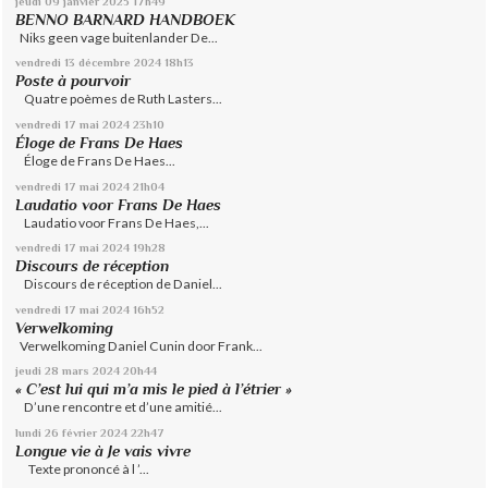
jeudi 09
janvier 2025
17h49
BENNO BARNARD HANDBOEK
Niks geen vage buitenlander De...
vendredi 13
décembre 2024
18h13
Poste à pourvoir
Quatre poèmes de Ruth Lasters...
vendredi 17
mai 2024
23h10
Éloge de Frans De Haes
Éloge de Frans De Haes...
vendredi 17
mai 2024
21h04
Laudatio voor Frans De Haes
Laudatio voor Frans De Haes,...
vendredi 17
mai 2024
19h28
Discours de réception
Discours de réception de Daniel...
vendredi 17
mai 2024
16h52
Verwelkoming
Verwelkoming Daniel Cunin door Frank...
jeudi 28
mars 2024
20h44
« C’est lui qui m’a mis le pied à l’étrier »
D’une rencontre et d’une amitié...
lundi 26
février 2024
22h47
Longue vie à Je vais vivre
Texte prononcé à l ’...