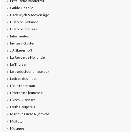
Fritz-René Vanderpyl
Guido Gezelle
Hadewijch & Moyen Âge
Histoire Hollande
Histoire littéraire
Intermèdes
Invités / Gasten
J.J. Slauerhoff
La Revue de Hollande
Le Thyrse
Le traducteur amoureux
Lettres des Indes
Lieke Marsman
Littérature jeunesse
Livres & Revues
Louis Couperus
Marieke Lucas Rijneveld
Multatuli
Musique