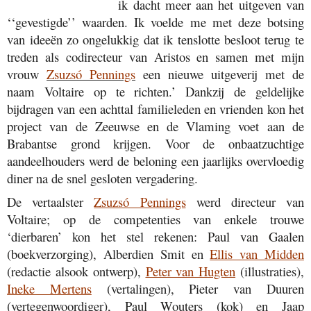
ik dacht meer aan het uitgeven van
‘‘gevestigde’’ waarden. Ik voelde me met deze botsing
van ideeën zo ongelukkig dat ik tenslotte besloot terug te
treden als codirecteur van Aristos en samen met mijn
vrouw
Zsuzsó Pennings
een nieuwe uitgeverij met de
naam Voltaire op te richten.’ Dankzij de geldelijke
bijdragen van een achttal familieleden en vrienden kon het
project van de Zeeuwse en de Vlaming voet aan de
Brabantse grond krijgen. Voor de onbaatzuchtige
aandeelhouders werd de beloning een jaarlijks overvloedig
diner na de snel gesloten vergadering.
De vertaalster
Zsuzsó Pennings
werd directeur van
Voltaire; op de competenties van enkele trouwe
‘dierbaren’ kon het stel rekenen:
Paul van Gaalen
(boekverzorging),
Alberdien Smit en
Ellis van Midden
(redactie alsook ontwerp),
Peter van Hugten
(illustraties),
Ineke Mertens
(vertalingen), Pieter van Duuren
(vertegenwoordiger),
Paul Wouters
(kok) en Jaap