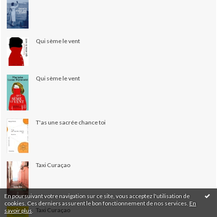
Qui sème le vent
Qui sème le vent
T'as une sacrée chance toi
Taxi Curaçao
En poursuivant votre navigation sur ce site, vous acceptez l'utilisation de
cookies. Ces derniers assurent le bon fonctionnement de nos services.
En
Taxi Curaçao
savoir plus
.