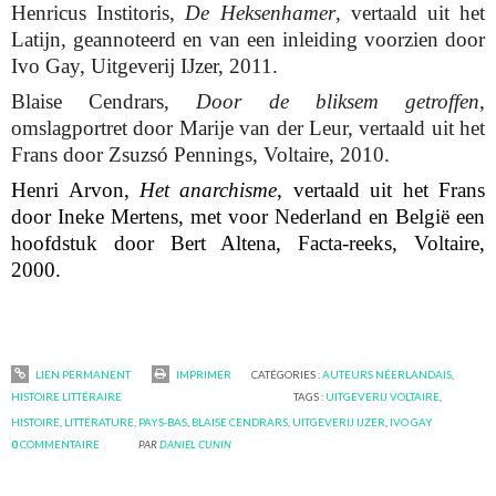
Henricus Institoris,
De Heksenhamer
, vertaald uit het
Latijn, geannoteerd en van een inleiding voorzien door
Ivo Gay, Uitgeverij IJzer, 2011.
Blaise Cendrars,
Door de bliksem getroffen
,
omslagportret door Marije van der Leur, vertaald uit het
Frans door Zsuzsó Pennings, Voltaire, 2010.
Henri Arvon,
Het anarchisme
, vertaald uit het Frans
door Ineke Mertens, met voor Nederland en België een
hoofdstuk door Bert Altena, Facta-reeks, Voltaire,
2000.
LIEN PERMANENT
IMPRIMER
CATÉGORIES :
AUTEURS NÉERLANDAIS
,
HISTOIRE LITTÉRAIRE
TAGS :
UITGEVERIJ VOLTAIRE
,
HISTOIRE
,
LITTÉRATURE
,
PAYS-BAS
,
BLAISE CENDRARS
,
UITGEVERIJ IJZER
,
IVO GAY
0
COMMENTAIRE
PAR
DANIEL CUNIN