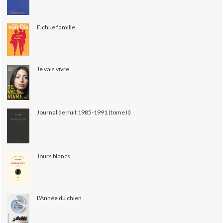
Fichue famille
Je vais vivre
Journal de nuit 1985-1991 (tome II)
Jours blancs
L'Année du chien