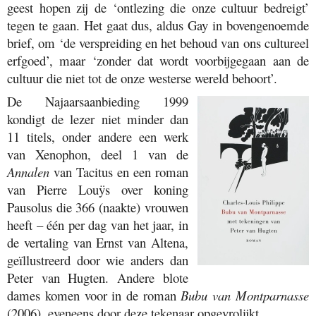
geest hopen zij de ‘ontlezing die onze cultuur bedreigt’
tegen te gaan. Het gaat dus, aldus Gay in bovengenoemde
brief, om ‘de verspreiding en het behoud van ons cultureel
erfgoed’, maar ‘zonder dat wordt voorbijgegaan aan de
cultuur die niet tot de onze westerse wereld behoort’.
De Najaarsaanbieding 1999
kondigt de lezer niet minder dan
11 titels, onder andere een werk
van Xenophon, deel 1 van de
Annalen
van Tacitus en een roman
van Pierre Louÿs over koning
Pausolus die 366 (naakte) vrouwen
heeft – één per dag van het jaar, in
de vertaling van Ernst van Altena,
geïllustreerd door wie anders dan
Peter van Hugten. Andere blote
dames komen voor in de roman
Bubu van Montparnasse
(2006), eveneens door deze tekenaar opgevrolijkt.