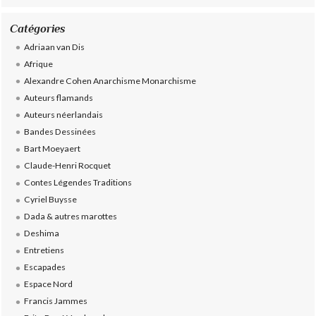
Catégories
Adriaan van Dis
Afrique
Alexandre Cohen Anarchisme Monarchisme
Auteurs flamands
Auteurs néerlandais
Bandes Dessinées
Bart Moeyaert
Claude-Henri Rocquet
Contes Légendes Traditions
Cyriel Buysse
Dada & autres marottes
Deshima
Entretiens
Escapades
Espace Nord
Francis Jammes