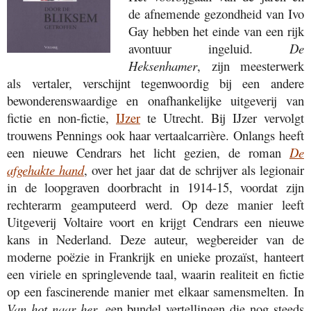
de afnemende gezondheid van Ivo
Gay hebben het einde van een rijk
avontuur ingeluid.
De
Heksenhamer
, zijn meesterwerk
als vertaler, verschijnt tegenwoordig bij een andere
bewonderenswaardige en onafhankelijke uitgeverij van
fictie en non-fictie,
IJzer
te Utrecht. Bij IJzer vervolgt
trouwens Pennings ook haar vertaalcarrière. Onlangs heeft
een nieuwe Cendrars het licht gezien, de roman
De
afgehakte hand
, over het jaar dat de schrijver als legionair
in de loopgraven doorbracht in 1914-15, voordat zijn
rechterarm geamputeerd werd. Op deze manier leeft
Uitgeverij Voltaire voort en krijgt Cendrars een nieuwe
kans in Nederland. Deze auteur, wegbereider van de
moderne poëzie in Frankrijk en unieke prozaïst, hanteert
een viriele en springlevende taal, waarin realiteit en fictie
op een fascinerende manier met elkaar samensmelten. In
Van hot naar her
, een bundel vertellingen die nog steeds