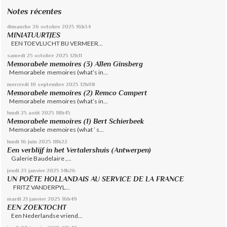
Notes récentes
dimanche 26
octobre 2025
16h34
MINIATUURTJES
EEN TOEVLUCHT BIJ VERMEER...
samedi 25
octobre 2025
12h11
Memorabele memoires (3) Allen Ginsberg
Memorabele memoires (what’s in...
mercredi 10
septembre 2025
12h08
Memorabele memoires (2) Remco Campert
Memorabele memoires (what’s in...
lundi 25
août 2025
18h45
Memorabele memoires (1) Bert Schierbeek
Memorabele memoires (what ’ s...
lundi 16
juin 2025
18h22
Een verblijf in het Vertalershuis (Antwerpen)
Galerie Baudelaire ,...
jeudi 23
janvier 2025
14h26
UN POËTE HOLLANDAIS AU SERVICE DE LA FRANCE
FRITZ VANDERPYL...
mardi 21
janvier 2025
16h49
EEN ZOEKTOCHT
Een Nederlandse vriend...