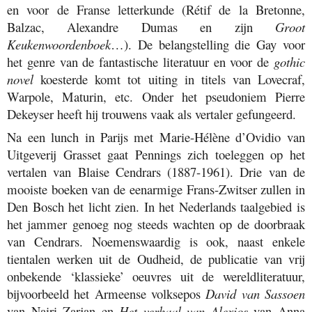
en voor de Franse letterkunde (Rétif de la Bretonne,
Balzac, Alexandre Dumas en zijn
Groot
Keukenwoordenboek
…). De belangstelling die Gay voor
het genre van de fantastische literatuur en voor de
gothic
novel
koesterde komt tot uiting in titels van Lovecraf,
Warpole, Maturin, etc. Onder het pseudoniem Pierre
Dekeyser heeft hij trouwens vaak als vertaler gefungeerd.
Na een lunch in Parijs met Marie-Hélène d’Ovidio van
Uitgeverij Grasset gaat Pennings zich toeleggen op het
vertalen van Blaise Cendrars (1887-1961). Drie van de
mooiste boeken van de eenarmige Frans-Zwitser zullen in
Den Bosch het licht zien. In het Nederlands taalgebied is
het jammer genoeg nog steeds wachten op de doorbraak
van Cendrars. Noemenswaardig is ook, naast enkele
tientalen werken uit de Oudheid, de publicatie van vrij
onbekende ‘klassieke’ oeuvres uit de wereldliteratuur,
bijvoorbeeld het Armeense volksepos
David van Sassoen
van Nairi Zarjan en
Het verhaal van Alexios
van Anna