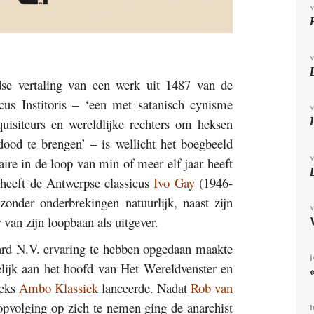
dse vertaling van een werk uit 1487 van de
us Institoris – ‘een met satanisch cynisme
uisiteurs en wereldlijke rechters om heksen
dood te brengen’ – is wellicht het boegbeeld
aire in de loop van min of meer elf jaar heeft
heeft de Antwerpse classicus
Ivo Gay
(1946-
 zonder onderbrekingen natuurlijk, naast zijn
r van zijn loopbaan als uitgever.
ard N.V. ervaring te hebben opgedaan maakte
lijk aan het hoofd van Het Wereldvenster en
eeks
Ambo Klassiek
lanceerde. Nadat
Rob van
pvolging op zich te nemen ging de anarchist