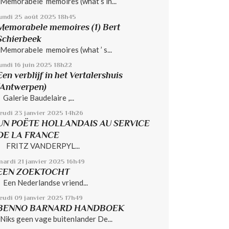
Memorabele memoires (what’s in...
lundi 25
août 2025
18h45
Memorabele memoires (1) Bert
Schierbeek
Memorabele memoires (what ’ s...
undi 16
juin 2025
18h22
Een verblijf in het Vertalershuis
(Antwerpen)
Galerie Baudelaire ,...
jeudi 23
janvier 2025
14h26
UN POËTE HOLLANDAIS AU SERVICE
DE LA FRANCE
FRITZ VANDERPYL...
mardi 21
janvier 2025
16h49
EEN ZOEKTOCHT
Een Nederlandse vriend...
jeudi 09
janvier 2025
17h49
BENNO BARNARD HANDBOEK
Niks geen vage buitenlander De...