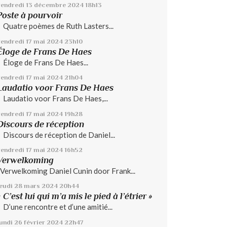
vendredi 13
décembre 2024
18h13
Poste à pourvoir
Quatre poèmes de Ruth Lasters...
vendredi 17
mai 2024
23h10
Éloge de Frans De Haes
Éloge de Frans De Haes...
vendredi 17
mai 2024
21h04
Laudatio voor Frans De Haes
Laudatio voor Frans De Haes,...
vendredi 17
mai 2024
19h28
Discours de réception
Discours de réception de Daniel...
vendredi 17
mai 2024
16h52
Verwelkoming
Verwelkoming Daniel Cunin door Frank...
jeudi 28
mars 2024
20h44
« C’est lui qui m’a mis le pied à l’étrier »
D’une rencontre et d’une amitié...
lundi 26
février 2024
22h47