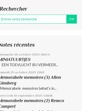
Rechercher
Notes récentes
dimanche 26
octobre 2025
16h34
MINIATUURTJES
EEN TOEVLUCHT BIJ VERMEER...
samedi 25
octobre 2025
12h11
Memorabele memoires (3) Allen
Ginsberg
Memorabele memoires (what’s in...
mercredi 10
septembre 2025
12h08
Memorabele memoires (2) Remco
Campert